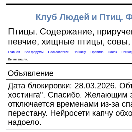
Клуб Людей и Птиц. 
Птицы. Содержание, приручен
певчие, хищные птицы, совы, 
Главная
Все форумы
Пользователи
Чайнику
Правила
Поиск
Регист
Вы не зашли.
Объявление
Дата блокировки: 28.03.2026. О
хостинга". Спасибо. Желающим з
отключается временами из-за сп
перестану. Нейросети капчу обхо
надоело.