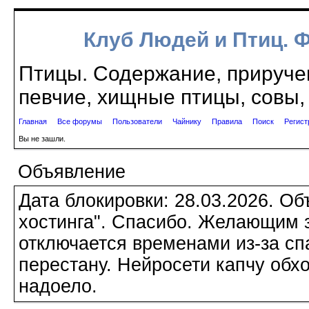
Клуб Людей и Птиц. 
Птицы. Содержание, приручен
певчие, хищные птицы, совы, 
Главная
Все форумы
Пользователи
Чайнику
Правила
Поиск
Регист
Вы не зашли.
Объявление
Дата блокировки: 28.03.2026. О
хостинга". Спасибо. Желающим з
отключается временами из-за сп
перестану. Нейросети капчу обхо
надоело.