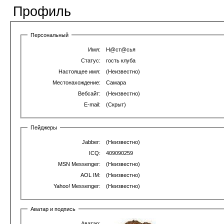
Профиль
Персональный
Имя:
Н@ст@сья
Статус:
гость клуба
Настоящее имя:
(Неизвестно)
Местонахождение:
Самара
Вебсайт:
(Неизвестно)
E-mail:
(Скрыт)
Пейджеры
Jabber:
(Неизвестно)
ICQ:
409090259
MSN Messenger:
(Неизвестно)
AOL IM:
(Неизвестно)
Yahoo! Messenger:
(Неизвестно)
Аватар и подпись
Аватар: