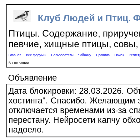
Клуб Людей и Птиц. 
Птицы. Содержание, приручен
певчие, хищные птицы, совы, 
Главная
Все форумы
Пользователи
Чайнику
Правила
Поиск
Регист
Вы не зашли.
Объявление
Дата блокировки: 28.03.2026. О
хостинга". Спасибо. Желающим з
отключается временами из-за сп
перестану. Нейросети капчу обхо
надоело.