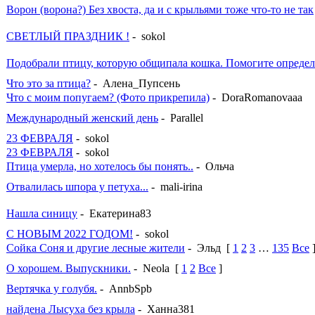
Ворон (ворона?) Без хвоста, да и с крыльями тоже что-то не так
СВЕТЛЫЙ ПРАЗДНИК !
- sokol
Подобрали птицу, которую общипала кошка. Помогите определ
Что это за птица?
- Алена_Пупсень
Что с моим попугаем? (Фото прикрепила)
- DoraRomanovaaa
Международный женский день
- Parallel
23 ФЕВРАЛЯ
- sokol
23 ФЕВРАЛЯ
- sokol
Птица умерла, но хотелось бы понять..
- Ольча
Отвалилась шпора у петуха...
- mali-irina
Нашла синицу
- Екатерина83
С НОВЫМ 2022 ГОДОМ!
- sokol
Сойка Соня и другие лесные жители
- Эльд
[
1
2
3
…
135
Все
О хорошем. Выпускники.
- Neola
[
1
2
Все
]
Вертячка у голубя.
- AnnbSpb
найдена Лысуха без крыла
- Ханна381