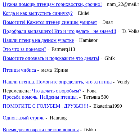
Нужна помощь птенцам горихвостки, срочно!
- nnm_22@mail.
Когда и как выпустить синичку?
- Ekilei
Помогите! Кажется птенец синицы умирает
- Элая
Подобрали выпавшего! Кто и что делать - не знаем!!!
- Ta-Volk
Нашли птенца на дачном участке
- Hamiator
Это что за покемон?
- Farmerq113
Помогите опознать и подскажите что делать!
- Ghfk
Птенцы чибиса
- мама_Ирина
Нашли птенца. Помогите определить, что за птица
- Vendy
Перемещена:
Что делать с воробьем?
- Fona
Просьба помочь. Найдены птенцы.
- Татьяна 500
ПОМОГИТЕ С ГОЛУБЕМ , ДРУЗЬЯ!!!!
- Ekaterina1990
Одноглазый стриж.
- Haurang
Время для возврата слетков вороны
- fishka