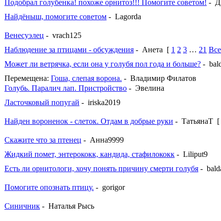
Подобрал голубенка! похоже орнитоз!!! Помогите советом!
- 
Найдёныш, помогите советом
- Lagorda
Венесуэлец
- vrach125
Наблюдение за птицами - обсуждения
- Анета
[
1
2
3
…
21
Все
Может ли ветрячка, если она у голубя пол года и больше?
- bal
Перемещена:
Гоша, слепая ворона.
- Владимир Филатов
Голубь. Паралич лап. Пристройство
- Эвелина
Ласточковый попугай
- iriska2019
Найден вороненок - слеток. Отдам в добрые руки
- ТатьянаТ
Скажите что за птенец
- Анна9999
Жидкий помет, энтерококк, кандида, стафилококк
- Liliput9
Есть ли орнитологи, хочу понять причину смерти голубя
- bald
Помогите опознать птицу.
- gorigor
Синичник
- Наталья Рысь