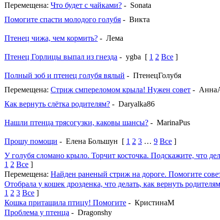
Перемещена:
Что будет с чайками?
- Sonata
Помогите спасти молодого голубя
- Викта
Птенец чижа, чем кормить?
- Лема
Птенец Горлицы выпал из гнезда
- ygba
[
1
2
Все
]
Полный зоб и птенец голубя вялый
- ПтенецГолубя
Перемещена:
Стриж смпереломом крыла! Нужен совет
- Анна
Как вернуть слётка родителям?
- Daryalka86
Нашли птенца трясогузки, каковы шансы?
- MarinaPus
Прошу помощи
- Елена Большун
[
1
2
3
…
9
Все
]
У голубя сломано крыло. Торчит косточка. Подскажите, что дел
1
2
Все
]
Перемещена:
Найден раненый стриж на дороге. Помогите сове
Отобрала у кошек дрозденка, что делать, как вернуть родителя
1
2
3
Все
]
Кошка притащила птицу! Помогите
- КристинаМ
Проблема у птенца
- Dragonshy