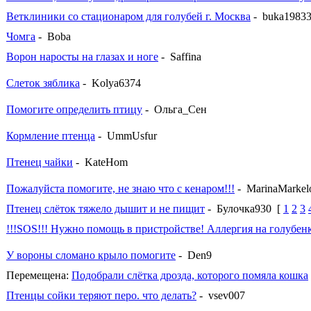
Ветклиники со стационаром для голубей г. Москва
- buka1983
Чомга
- Boba
Ворон наросты на глазах и ноге
- Saffina
Слеток зяблика
- Kolya6374
Помогите определить птицу
- Ольга_Сен
Кормление птенца
- UmmUsfur
Птенец чайки
- KateHom
Пожалуйста помогите, не знаю что с кенаром!!!
- MarinaMarkel
Птенец слёток тяжело дышит и не пищит
- Булочка930
[
1
2
3
!!!SOS!!! Нужно помощь в пристройстве! Аллергия на голубенк
У вороны сломано крыло помогите
- Den9
Перемещена:
Подобрали слётка дрозда, которого помяла кошка
Птенцы сойки теряют перо. что делать?
- vsev007