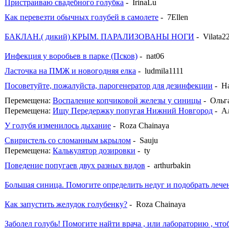
Пристраиваю свадебного голубка
- IrinaLu
Как перевезти обычных голубей в самолете
- 7Ellen
БАКЛАН.( дикий) КРЫМ. ПАРАЛИЗОВАНЫ НОГИ
- Vilata2
Инфекция у воробьев в парке (Псков)
- nat06
Ласточка на ПМЖ и новогодняя елка
- ludmila1111
Посоветуйте, пожалуйста, парогенератор для дезинфекции
- Н
Перемещена:
Воспаление копчиковой железы у синицы
- Ольг
Перемещена:
Ищу Передержку попугая Нижний Новгород
- А
У голубя изменилось дыхание
- Roza Chainaya
Свиристель со сломанным ькрылом
- Sauju
Перемещена:
Калькулятор дозировки
- ty
Поведение попугаев двух разных видов
- arthurbakin
Большая синица. Помогите определить недуг и подобрать лече
Как запустить желудок голубенку?
- Roza Chainaya
Заболел голубь! Помогите найти врача , или лабораторию , что