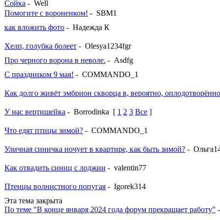
Сойка
- Well
Помогите с вороненком!
- SBM1
как вложить фото
- Надежда К
Хелп, голубка болеет
- Olesya1234fgr
Про черного ворона в неволе.
- Asdfg
С праздником 9 мая!
- COMMANDO_1
Как долго живёт эмбрион скворца в, вероятно, оплодотворённ
У нас вертишейка
- Borrodinka
[
1
2
3
Все
]
Что едят птицы зимой?
- COMMANDO_1
Уличная синичка ночует в квартире, как быть зимой?
- Ольга1
Как отвадить синиц с лоджии
- valentin77
Птенцы волнистного попугая
- Igorek314
Эта тема закрыта
По теме "В конце января 2024 года форум прекращает работу"