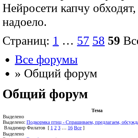
Нейросети капчу обходят, 
надоело.
Страниц:
1
…
57
58
59
Вс
Все форумы
» Общий форум
Общий форум
Тема
Выделено
Выделено:
Подкормка птиц - Спрашиваем, предлагаем, обсужда
Владимир Филатов
[
1
2
3
…
16
Все
]
Выделено