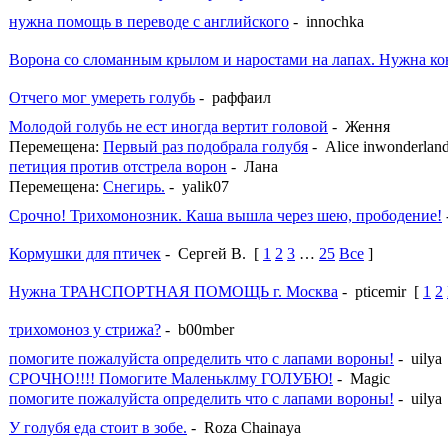
нужна помощь в переводе с английского
- innochka
Ворона со сломанным крылом и наростами на лапах. Нужна ко
Отчего мог умереть голубь
- раффаил
Молодой голубь не ест иногда вертит головой
- Ження
Перемещена:
Первый раз подобрала голубя
- Alice inwonderlan
петиция против отстрела ворон
- Лана
Перемещена:
Снегирь.
- yalik07
Срочно! Трихомонозник. Каша вышла через шею, прободение!
Кормушки для птичек
- Сергей В.
[
1
2
3
…
25
Все
]
Нужна ТРАНСПОРТНАЯ ПОМОЩЬ г. Москва
- pticemir
[
1
2
трихомоноз у стрижа?
- b00mber
помогите пожалуйста определить что с лапами вороны!
- uilya
СРОЧНО!!!! Помогите Маленьклму ГОЛУБЮ!
- Magic
помогите пожалуйста определить что с лапами вороны!
- uilya
У голубя еда стоит в зобе.
- Roza Chainaya