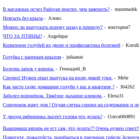
В магазинах исчез Padovan insectes, чем заменить?
- maramashk
Неясыть без крыла
- Аликс
Можно ли выпускать ворону назад в природу?
- виктория7
ЧТО ЗА ПТИЦЫ?
- Angelique
Кормление голубей во дворе и профилактика болезней
- Kurull
Голубка с раненым крылом
- juliaanat
Болезнь лапок у ворона.
- Геннадий_В
Срочно! Нужен опыт выпуска на волю дикой утки.
- Mehr
Как часто гадят домашние голуби у вас в квартире ?
- 364262
Заболел воронёнок. Тяжёлое дыхание клювом.
- Elena31
Сорочонок ищет дом ! Отдам слетка сороки на содержание и ле
У дрозда рябинника лысеет голова,что делать?
- Олеся060891
Выкормыш вяхирь не ест сам, что делать?? Очень нужен совет!
Помогите, пожалуйста, разобраться в причинах гибели Зелену