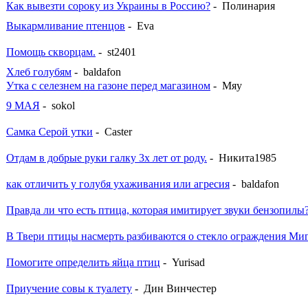
Как вывезти сороку из Украины в Россию?
- Полинария
Выкармливание птенцов
- Eva
Помощь скворцам.
- st2401
Хлеб голубям
- baldafon
Утка с селезнем на газоне перед магазином
- Мяу
9 МАЯ
- sokol
Самка Серой утки
- Caster
Отдам в добрые руки галку 3х лет от роду.
- Никита1985
как отличить у голубя ухаживания или агресия
- baldafon
Правда ли что есть птица, которая имитирует звуки бензопилы
В Твери птицы насмерть разбиваются о стекло ограждения Ми
Помогите определить яйца птиц
- Yurisad
Приучение совы к туалету
- Дин Винчестер