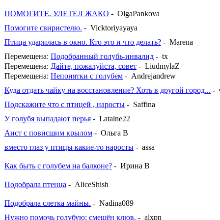
ПОМОГИТЕ. УЛЕТЕЛ ЖАКО
- OlgaPankova
Помогите свиристелю.
- Vicktoriyayaya
Птица ударилась в окно. Кто это и что делать?
- Marena
Перемещена:
Подобранный голубь-инвалид
- tx
Перемещена:
Дайте, пожалуйста, совет
- LiudmylaZ
Перемещена:
Непонятки с голубем
- Andrejandrew
Куда отдать чайку на восстановление? Хоть в другой город...
-
Подскажите что с птицей , наросты
- Saffina
У голубя выпадают перья
- Lataine22
Аист с повисшим крылом
- Ольга В
вместо глаз у птицы какие-то наросты
- assa
Как быть с голубем на балконе?
- Ирина В
Подобрала птенца
- AliceShish
Подобрала слетка майны.
- Nadina089
Нужно помочь голубую: смещён клюв.
- alxpn