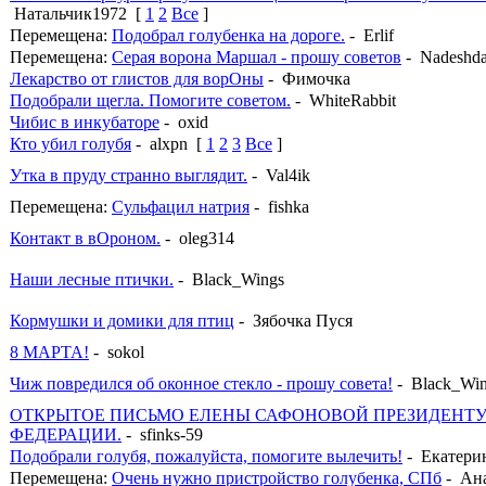
Натальчик1972
[
1
2
Все
]
Перемещена:
Подобрал голубенка на дороге.
- Erlif
Перемещена:
Серая ворона Маршал - прошу советов
- Nadeshd
Лекарство от глистов для ворОны
- Фимочка
Подобрали щегла. Помогите советом.
- WhiteRabbit
Чибис в инкубаторе
- oxid
Кто убил голубя
- alxpn
[
1
2
3
Все
]
Утка в пруду странно выглядит.
- Val4ik
Перемещена:
Сульфацил натрия
- fishka
Контакт в вОроном.
- oleg314
Наши лесные птички.
- Black_Wings
Кормушки и домики для птиц
- Зябочка Пуся
8 МАРТА!
- sokol
Чиж повредился об оконное стекло - прошу совета!
- Black_Wi
ОТКРЫТОЕ ПИСЬМО ЕЛЕНЫ САФОНОВОЙ ПРЕЗИДЕНТ
ФЕДЕРАЦИИ.
- sfinks-59
Подобрали голубя, пожалуйста, помогите вылечить!
- Екатери
Перемещена:
Очень нужно пристройство голубенка, СПб
- Ан