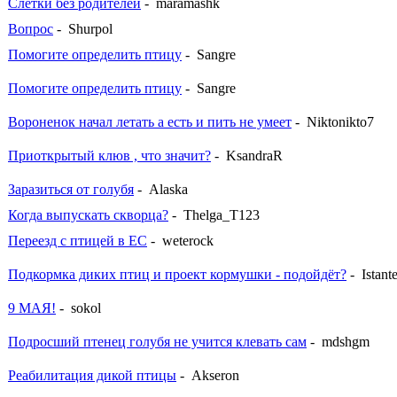
Слётки без родителей
- maramashk
Вопрос
- Shurpol
Помогите определить птицу
- Sangre
Помогите определить птицу
- Sangre
Вороненок начал летать а есть и пить не умеет
- Niktonikto7
Приоткрытый клюв , что значит?
- KsandraR
Заразиться от голубя
- Alaska
Когда выпускать скворца?
- Thelga_T123
Переезд с птицей в ЕС
- weterock
Подкормка диких птиц и проект кормушки - подойдёт?
- Istant
9 МАЯ!
- sokol
Подросший птенец голубя не учится клевать сам
- mdshgm
Реабилитация дикой птицы
- Akseron