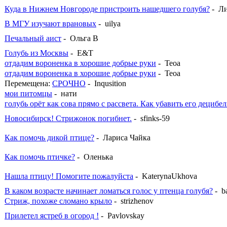
Куда в Нижнем Новгороде пристроить нашедшего голубя?
- Л
В МГУ изучают врановых
- uilya
Печальный аист
- Ольга В
Голубь из Москвы
- E&T
отдадим вороненка в хорошие добрые руки
- Teoa
отдадим вороненка в хорошие добрые руки
- Teoa
Перемещена:
СРОЧНО
- Inqusition
мои питомцы
- нати
голубь орёт как сова прямо с рассвета. Как убавить его децибе
Новосибирск! Стрижонок погибнет.
- sfinks-59
Как помочь дикой птице?
- Лариса Чайка
Как помочь птичке?
- Оленька
Нашла птицу! Помогите пожалуйста
- KaterynaUkhova
В каком возрасте начинает ломаться голос у птенца голубя?
- b
Стриж, похоже сломано крыло
- strizhenov
Прилетел ястреб в огород !
- Pavlovskay