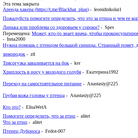
Эта тема закрыта
Аренда хакера (https://t.me/Blackhat_plug)
- leonidnikolai1
Пожалуйста помогите определить, что это за птица и чем ее ко
Линька или проблема со здоровьем у сороки?
- Spes
Перемещена:
Может, кто-то знает врача, чтобы проконсультиро
- Inna2000
Нужна помощь с птенцом большой синицы. Странный помет, д
зимородок
- ztl
Трясогузка заваливается на бок
- ker
Хриплость в носу у молодого голубя
- Екатерина1992
Переход на самостоятельное питание
- Anastasiy@225
Грубая кожа головы у птенца
- Anastasiy@225
Кто это?
- ElisaWetA
Помогите определить, что за птиц
- alitet
Что за птиц
- alitet
Птенец Дубоноса
- Fedot-007