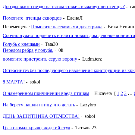
Дрозды вьют гнездо на пятом этаже - выживут ли птенцы?
- car
Помогите ,птенцы скворцов
- ЕленаЛ
Перемещена:
Помогите насекомыми для стрижа
- Вика Невин
Срочно нужно подлечить и найти новый дом девочке волнист
Голубь с клещами
- Tata30
Перелом ребра у голубя.
- 0li
помогите пристроить серую ворону
- Ludm.terz
Остеосинтез без последующего извлечения конструкции из кры
8 МАРТА!
- sokol
О намеренном причинении вреда птицам
- Elizaveta
[
1
2
3
…
На берегу нашли птицу, что делать
- Lazybro
ДЕНЬ ЗАЩИТНИКА ОТЕЧЕСТВА!
- sokol
Грач сломал крыло, жидкий стул
- Татьяна23