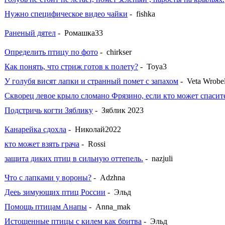
Нужно специфическое видео чайки
- fishka
Раненый дятел
- Ромашка33
Определить птицу по фото
- chirkser
Как понять, что стриж готов к полету?
- Toya3
У голубя висят лапки и странный помет с запахом
- Veta Wrobe
Скворец левое крыло сломано Фрязино, если кто может спасит
Подстричь когти Зяблику
- Зяблик 2023
Канарейка сдохла
- Николай2022
кто может взять грача
- Rossi
защита диких птиц в сильную оттепель.
- nazjuli
Что с лапками у вороны?
- Adzhna
Дееь зимующих птиц России
- Эльд
Помощь птицам Анапы
- Anna_mak
Истощенные птицы с килем как бритва
- Эльд