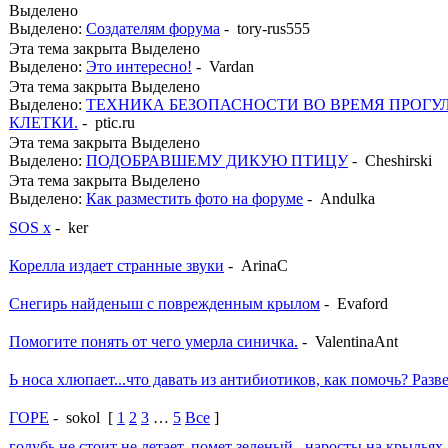
Выделено
Выделено:
Создателям форума
- tory-rus555
Эта тема закрыта Выделено
Выделено:
Это интересно!
- Vardan
Эта тема закрыта Выделено
Выделено:
ТЕХНИКА БЕЗОПАСНОСТИ ВО ВРЕМЯ ПРОГУ
КЛЕТКИ.
- ptic.ru
Эта тема закрыта Выделено
Выделено:
ПОДОБРАВШЕМУ ДИКУЮ ПТИЦУ
- Cheshirski
Эта тема закрыта Выделено
Выделено:
Как разместить фото на форуме
- Andulka
SOS х
- ker
Корелла издает странные звуки
- ArinaC
Снегирь найденыш с поврежденным крылом
- Evaford
Помогите понять от чего умерла синичка.
- ValentinaAnt
Ь носа хлюпает...что давать из антибиотиков, как помочь? Разв
ГОРЕ
- sokol
[
1
2
3
…
5
Все
]
голубь не стоит не летает, помет зеленый , наросты на крыльях.