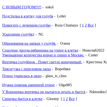
С НОВЫМ ГОДОМ!!!!!
- sokol
Подстилка в клетку для голубя
- Letter
Помогите с лечением голубю
- Roza Chainaya
[
1
2
Все
]
Усыпление голубя:(
- NL
Образования на лапках у голубя.
- Ольча
Спасение дрозда-рябинника на улице в клетке
- Николай2022
Уменьшение количества ворон и синиц в Москве.
- Caster
Вертячка голубёнок . Помет светло коричневый.
- Кристина Хо
Трясогузка с переломом лапы
- Воробяка
Птица ударилась в окно
- glass_is_class
Нужна помощь раненной птице
- Olga985
У Вороненка вертячка он пытается летать и бьется
- Niktonikto
Синичка бьется в клетке
- Gloomy
[
1
2
Все
]