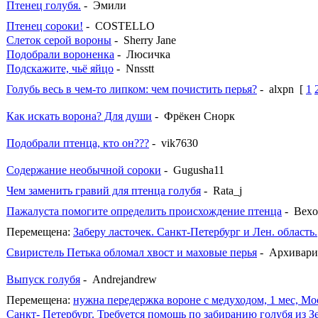
Птенец голубя.
- Эмили
Птенец сороки!
- COSTELLO
Слеток серой вороны
- Sherry Jane
Подобрали вороненка
- Люсичка
Подскажите, чьё яйцо
- Nnsstt
Голубь весь в чем-то липком: чем почистить перья?
- alxpn
[
1
Как искать ворона? Для души
- Фрёкен Снорк
Подобрали птенца, кто он???
- vik7630
Содержание необычной сороки
- Gugusha11
Чем заменить гравий для птенца голубя
- Rata_j
Пажалуста помогите определить происхождение птенца
- Bexo
Перемещена:
Заберу ласточек. Санкт-Петербург и Лен. область.
Свиристель Петька обломал хвост и маховые перья
- Архивари
Выпуск голубя
- Andrejandrew
Перемещена:
нужна передержка вороне с медуходом, 1 мес, Мо
Санкт- Петербург. Требуется помощь по забиранию голубя из З