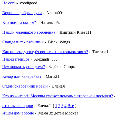
Не есть
- voodigood
Ворона в добрые руки
- Алина09
Кто поет за окном?
- Наталья Рысь
Нашли маленького вороненка
- Дмитрий Киев111
Скандалист - рябинник
- Black_Wings
Как понять, у голубя орнитоз или коньюктивит?
- Татьяна1
Нашёл птенцов
- Alexandr_555
Чем кормить уток дома?
- Фрёкен Снорк
Кенар или канарейка?
- Marta21
Отдам скворечник новый
- ЕленаЛ
Кто из жителей Москвы сможет помочь с отправкой посылки?
птенцы скворцов
- ЕленаЛ
[
1
2
3
4
Все
]
Ищем дом вороне
- Мама 3х детей Москва