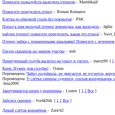
Помогите пожалуйста выходить птенцов
- Marishka@
Помогите определить птицу
- Roman Romanov
Клетка из обычной стали без покрытия
- PSK
Попал к нам молодой птенец зимородка, как выходить
- ilghiz
найден птенец! помогите определить, какая это птица!
- Swet_
Птенец чайки с пораненными крыльями! Помогите с лечением 
Гнездо скворцов на дачном участке
- msb
Прирученный голубь вылетел на улицу и улетел.
- maroz99
[
1
Киев. Нужен дом голубю!
- Ольча
Перемещена:
Чайку подобрала, не двигается, не пугается, жмур
Перемещена:
У слётка синицы судороги, плохая координация, ш
Inna2000
Закручивается палец у вороненка
- Lusien
[
1
2
Все
]
Заболел скворец
- SvetikNik
[
1
2
Все
]
Дикий слёток воронёнок
- Zara!42