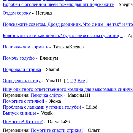
Воробей с оголенной шеей тяжело дышит подскажите
- Snegha
Отдам сороку
- Нсталья
Подскажите советом. Дрозд рябинник. Что с ним "не так" и что
Болезнь ли это и как личить? будто слезится глаз у синицы
- А
Пеночка- чем кормить
- ТатьянаКлевер
Помочь голубю
- Елениум
Подобрали стрижа
- Shamil
Определить птицу
- Yana111
[
1
2
3
Все
]
Ищу опытного ответственного хозяина для выкормыша синичк
Перемещена:
Пеночка слёток
- Максим111
Помогите с птичкой
- Жожа
Проблема с лапками у птенца голубей
- Liliod
Выпуск синицы
- Vestik
Помогите! Кто это?
- Daryalka86
Перемещена:
Помогите спасти стрижа!
- Ольгп