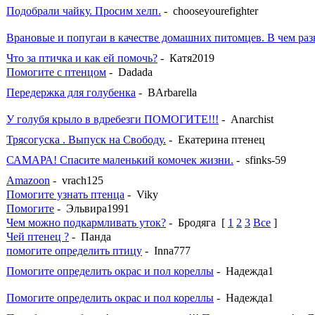
Подобрали чайку. Просим хелп.
- chooseyourefighter
Врановые и попугаи в качестве домашних питомцев. В чем ра
Что за птичка и как ей помочь?
- Катя2019
Помогите с птенцом
- Dadada
Передержка для голубенка
- BArbarella
У голубя крыло в вдребезги ПОМОГИТЕ!!!
- Anarchist
Трясогуска . Выпуск на Свободу.
- Екатерина птенец
САМАРА! Спасите маленький комочек жизни.
- sfinks-59
Amazoon
- vrach125
Помогите узнать птенца
- Viky
Помогите
- Эльвира1991
Чем можно подкармливать уток?
- Бродяга
[
1
2
3
Все
]
Чей птенец ?
- Панда
помогите определить птицу
- Inna777
Помогите определить окрас и пол кореллы
- Надежда1
Помогите определить окрас и пол кореллы
- Надежда1