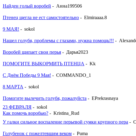
Найден голый воробей
- Анна199506
Птенец щегла не ест самостоятельно
- Elmiraaaa.8
9 МАЯ!
- sokol
Нашел голубя, проблемы с глазами, нужна помощь!!!
- Alexand
Воробей щипает свои перья
- Дарья2023
ПОМОГИТЕ ВЫКОРМИТЬ ПТЕНЦА
- Kk
С Днём Победы 9 Мая!
- COMMANDO_1
8 МАРТА
- sokol
Помогите вылечить голубя, пожалуйста
- EPrekrasnaya
23 ФЕВРАЛЯ
- sokol
Как помочь воробью?
- Kristina_Rud
У галки сильное воспаление перьевой сумки крупного пера
- 
Голубенок с пожелтевшим веком
- Puma