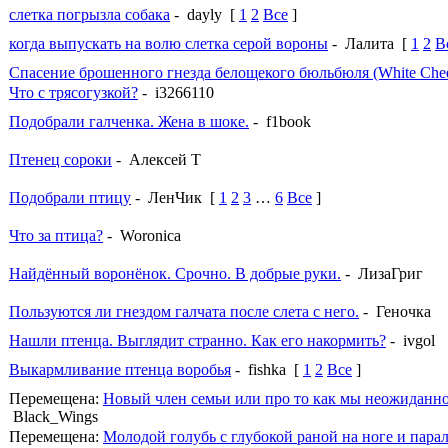
слетка погрызла собака
- dayly
[
1
2
Все
]
когда выпускать на волю слетка серой вороны
- Лалита
[
1
2
В
Спасение брошенного гнезда белощекого бюльбюля (White Chee
Что с трясогузкой?
- i3266110
Подобрали галченка. Жена в шоке.
- f1book
Птенец сороки
- Алексей T
Подобрали птицу
- ЛенЧик
[
1
2
3
…
6
Все
]
Что за птица?
- Woronica
Найдённый воронёнок. Срочно. В добрые руки.
- ЛизаГриг
Пользуются ли гнездом галчата после слета с него.
- Геночка
Нашли птенца. Выглядит странно. Как его накормить?
- ivgol
Выкармливание птенца воробья
- fishka
[
1
2
Все
]
Перемещена:
Новый член семьи или про то как мы неожиданно
Black_Wings
Перемещена:
Молодой голубь с глубокой раной на ноге и пара