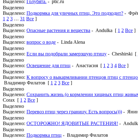
Выделено:
Голубята.
- ptic.ru
Выделено
Выделено:
Подкормка для уличных птиц. Это подходит?
- Фрё
1
2
3
…
31
Все
]
Выделено
Выделено:
Опасные растения и вещества
- Andulka
[
1
2
Все
]
Выделено
Выделено:
вопрос о воде
- Linda Alena
Выделено
Выделено:
Если вы подобрали замерзшую птицу
- Cheshirski
[
Выделено
Выделено:
Освещение для птиц
- Анастасия
[
1
2
3
4
Все
]
Выделено
Выделено:
К вопросу о выкармливании птенцов птиц с птенцо
Владимир Филатов
[
1
2
3
Все
]
Выделено
Выделено:
Сохранить жизнь (о кормлении хищных птиц жив
Corax
[
1
2
Все
]
Выделено
Выделено:
Перевоз птиц через границу. Есть вопросы)))
- Яни
Выделено
Выделено:
ОСТОРОЖНО! ЯДОВИТЫЕ РАСТЕНИЯ!
- Andulk
Выделено
Выделено:
Подкормка птиц
- Владимир Филатов