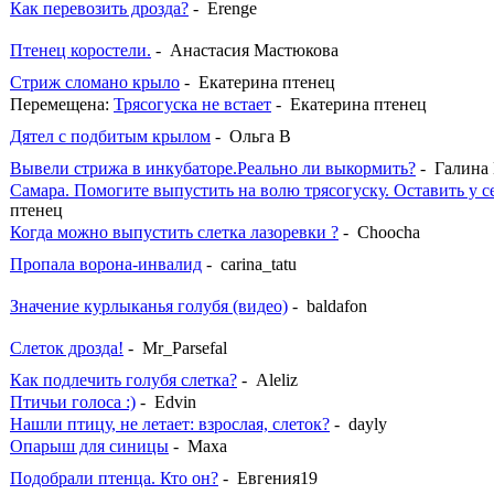
Как перевозить дрозда?
- Erenge
Птенец коростели.
- Анастасия Мастюкова
Стриж сломано крыло
- Екатерина птенец
Перемещена:
Трясогуска не встает
- Екатерина птенец
Дятел с подбитым крылом
- Ольга В
Вывели стрижа в инкубаторе.Реально ли выкормить?
- Галина
Самара. Помогите выпустить на волю трясогуску. Оставить у с
птенец
Когда можно выпустить слетка лазоревки ?
- Choocha
Пропала ворона-инвалид
- carina_tatu
Значение курлыканья голубя (видео)
- baldafon
Слеток дрозда!
- Mr_Parsefal
Как подлечить голубя слетка?
- Aleliz
Птичьи голоса :)
- Edvin
Нашли птицу, не летает: взрослая, слеток?
- dayly
Опарыш для синицы
- Maxa
Подобрали птенца. Кто он?
- Евгения19