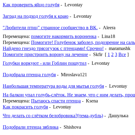
Как проверить яйцо голубя
- Levontay
Заград на подход голубя к краю
- Levontay
"Любители птиц" странное сообщество в ВК.
- Aleera
Перемещена:
помогите накормить вороненка
- Lina18
Перемещена:
Помогите! Голубенок заболел, подозрение на сал
Найдено гнездо трясогузок с птенцами! Срочно!
- maramashk
Помогите пристроить ворону на лечение
- Skfir
[
1
2
3
Все
]
Голубки воркуют - или Гоблин пошутил
- Levontay
Подобрала птенца голубя
- Miroslava121
Наибольшая температура воды для мытья голубя
- Levontay
На балкон упал голубь-слёток. Не знаем, что с ним делать, про
Перемещена:
Пытаюсь спасти птенца
- Ksena
Как покрасить голубя
- Levontay
Что делать со слётком белобровика?(тема-дубль)
- Дашулька
Подобрали птенца зяблика
- Shishova