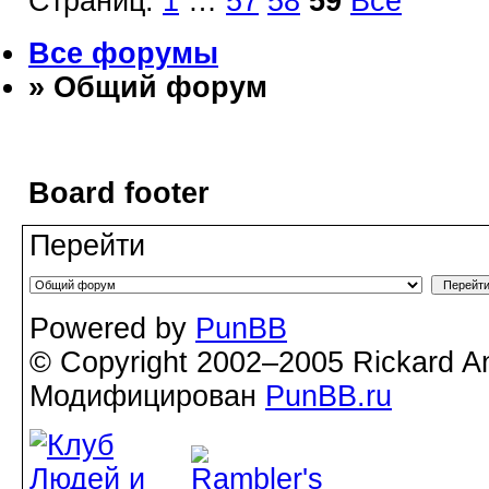
Страниц:
1
…
57
58
59
Все
Все форумы
» Общий форум
Board footer
Перейти
Powered by
PunBB
© Copyright 2002–2005 Rickard A
Модифицирован
PunBB.ru