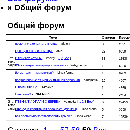
» Общий форум
Общий форум
Тема
Ответов
Просм
помогите распознать птенца
- plafon
3
2321
Прошу совета и помощи.
- JUN
22
9039
Эта
В поисках истины!
- energi
[
1
2
Все
]
35
16538
тема
закрыта
Кошка потрепала вроде синичёнка
- Чебурашка
11
6020
йогурт для птицы вреден?
- Linda Alena
18
8283
вопрос про исчезнувших птенцов воробьев
- bendjamin
10
4887
Отбили птенца.
- 4ika4ika
11
4869
Синчёнок?
- INFERNIA
4
2403
Эта
ПТЕНЧИКИ УПАЛИ С ДЕРЕВА
- Atlantida
[
1
2
3
Все
]
63
27453
тема
закрыта
Ещё одна квартирная опасность для птиц
- Linda Alena
5
3839
Как правильно зафиксировать крыло?
- Linda Alena
7
12539