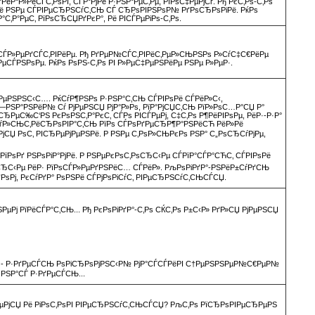
Р°Р»РёСЃС‚РѕРІ, СЃР°РјРё Р·РЅР°РµС‚Рµ, РїРѕС‡РµРјСѓ. Рђ РєС‚Рѕ-С‚Рѕ
Рё РЅРµ СЃРІРµСЂРЅСѓС‚СЊ СЃ СЂРѕРІРЅРѕР№ РґРѕСЂРѕРіРё. РќРѕ
С‚Р°РµС‚ РїРѕСЂСЏРґРєР°, Рё РІСЃРµРіРѕ-С‚Рѕ.
 СЃР»РµРґСЃС‚РІРёРµ. Рђ РґРµР№СЃС‚РІРёС‚РµР»СЊРЅРѕ Р»СѓС‡С€РёРµ
µСЃРЅРѕРµ. РќРѕ РѕРЅ-С‚Рѕ РІ Р»РµС‡РµРЅРёРµ РЅРµ Р»РµР·.
ІРµРЅРЅС‹С…. РќСѓР¶РЅРѕ Р·РЅР°С‚СЊ СЃРІРѕРё СЃРёР»С‹,
—РЅР°РЅРёР№ Сѓ РјРµРЅСЏ РјР°Р»Рѕ, РїР°РјСЏС‚СЊ РїР»РѕС…Р°СЏ Р°
ЂРµС‰С‘РЅ РєРѕРЅС‚Р°РєС‚ СЃРѕ РІСЃРµРј, С‡С‚Рѕ Р¶РёРІРѕРµ, РёР·-Р·Р°
ЃСѓР»СЊС‚РёСЂРѕРІР°С‚СЊ РїРѕ СЃРѕРґРµСЂР¶Р°РЅРёСЋ РёР»Рё
СЏ РѕС‚ РІСЂРµРјРµРЅРё. Р РЅРµ С‚РѕР»СЊРєРѕ РЅР° С„РѕСЂСѓРјРµ,
РѕРґ РЅРѕРіР°РјРё. Р РЅРµРєРѕС‚РѕСЂС‹Рµ СЃРїР°СЃР°СЋС‚ СЃРІРѕРё
ѕСЂС‹Рµ РёР· РїРѕСЃР»РµРґРЅРёС… СЃРёР». РљРѕРіРґР°-РЅРёР±СѓРґСЊ
ѕРј, РєСѓРґР° РѕРЅРё СЃРјРѕРіСѓС‚ РІРµСЂРЅСѓС‚СЊСЃСЏ.
РµРј РїРёСЃР°С‚СЊ... Рђ РєРѕРіРґР°-С‚Рѕ СЌС‚Рѕ Р±С‹Р» РґР»СЏ РјРµРЅСЏ
Рµ - Р·РґРµСЃСЊ РѕРіСЂРѕРјРЅС‹Р№ РјР°СЃСЃРёРІ С†РµРЅРЅРµР№С€РµР№
 РЅР°СЃ Р·РґРµСЃСЊ...
µРјСЏ Рё РіРѕС‚РѕРІ РІРµСЂРЅСѓС‚СЊСЃСЏ? РљС‚Рѕ РїСЂРѕРІРµСЂРµРЅ