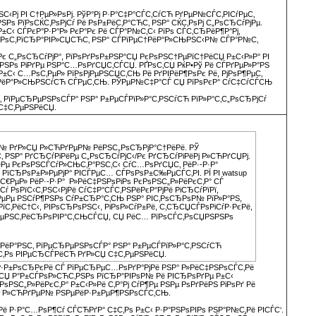
С‹Рј РІ С†РµР»РѕРј. РўР°Рј Р·Р°С‡Р°СЃС‚СѓСЋ РґРµР№СЃС‚РІСѓРµС‚
ѕ РїРѕСЌС‚РѕРјСѓ Рё РѕР±РёС‚Р°СЋС‚ РЅР° СЌС‚РѕРј С„РѕСЂСѓРјРµ.
С‹ СЃРєР°Р·Р°Р» РєР°Рє Рё СЃР°Р№С‚С‹ РїРѕ СЃС‚СЂРёР¶Р°Рј,
 Рё РѕС‚РїСЂР°РІР»СЏСЋС‚ РЅР° СЃРїРµС†РёР°Р»СЊРЅС‹Р№ СЃР°Р№С‚
 С„РѕСЂСѓРјР°, РїРѕРґРѕР±РЅР°СЏ РєРѕРЅС†РµРїС†РёСЏ Р±С‹Р»Р° РІ
‚РЅРѕ РіРґРµ РЅР°С…РѕРґСЏС‚СЃСЏ. РҐРѕС‚СЏ РќР•Рў Рё СЃРґРµР»Р°РЅ
±С‹ С…РѕС‚РµР» РїРѕРјРµРЅСЏС‚СЊ Рё РґРІРёР¶РѕРє Рё, РјРѕР¶РµС‚
†РёР°Р»СЊРЅСѓСЋ СЃРµС‚СЊ. РЎРµР№С‡Р°СЃ СЏ РїРѕРєР° СѓС‡СѓСЃСЊ
‚ РїРµСЂРµРЅРѕСЃР° РЅР° Р±РµСЃРїР»Р°С‚РЅСѓСЋ РїР»Р°С‚С„РѕСЂРјСѓ
С‡С‚РµРЅРёСЏ.
Р№ РґР»СЏ Р»СЋРґРµР№ РёРЅС„РѕСЂРјР°С†РёРё. РЎ
РЅР° РґСЂСѓРіРёРµ С„РѕСЂСѓРјС‹/Рє РґСЂСѓРіРёРј Р»СЋРґСЏРј.
ёРµ РєРѕРЅСЃСѓР»СЊС‚Р°РЅС‚С‹ СѓС…РѕРґСЏС‚ РёР·-Р·Р°
РїСЂРѕР±Р»РµРјР° РІСЃРµС… СЃРѕРѕР±С‰РµСЃС‚РІ. РЇ РІ watsup
ѓС€РµР» РёР·-Р·Р° Р»РёС‡РЅРѕРіРѕ РєРѕРЅС„Р»РёРєС‚Р° СЃ
 РѕРїС‹С‚РЅС‹РјРё СѓС‡Р°СЃС‚РЅРёРєР°РјРё РіСЂСѓРїРї,
РµРµ РЅСѓР¶РЅРѕ СѓР±СЂР°С‚СЊ РЅР° РІС‚РѕСЂРѕР№ РїР»Р°РЅ,
їС‚РёС†С‹, РІРѕСЂРѕРЅС‹, РіРѕР»СѓР±Рё, С‚СЂСЏСЃРѕРіСѓР·РєРё,
РёРµРЅС‚РёСЂРѕРІР°С‚СЊСЃСЏ, СЏ РёС… РїРѕСЃС‚РѕСЏРЅРЅРѕ
ЂРёР°РЅС‚ РїРµСЂРµРЅРѕСЃР° РЅР° Р±РµСЃРїР»Р°С‚РЅСѓСЋ
-С‚Рѕ РІРµСЂСЃРёСЋ РґР»СЏ С‡С‚РµРЅРёСЏ.
ЂР°Р·Р±РѕСЂРєРё СЃ РїРµСЂРµС…РѕРґР°РјРё РЅР° Р»РёС‡РЅРѕСЃС‚Рё
Р±СЏ Р°Р±СЃРѕР»СЋС‚РЅРѕ РїСЂР°РІРѕР№ Рё РІСЂРѕРґРµ Р±С‹
ЅС„Р»РёРєС‚Р° Р±С‹Р»Рё С‚Р°Рј СѓР¶Рµ РЅРµ РѕРґРёРЅ РіРѕРґ Рё
ґРё Р»СЋРґРµР№ РЅРµРёР·Р±РµР¶РЅРѕСЃС‚СЊ.
ё Р·Р°С…РѕР¶Сѓ СЃСЋРґР° С‡С‚Рѕ Р±С‹ Р·Р°РЅРѕРІРѕ РЅР°Р№С‚Рё РІСЃС‘.