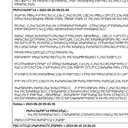
Рђ С‰Р°СЃ Рё РІРѕРІСЃРµ РІРёРЅС‚ РЅР° РєРѕРјРїРµ РЅР°РєСЂС‹Р»СЃСЏ
РІРёРЅС‚РѕРј.
РћР»СЊРіР°14 » 2023-06-20 09:01:04
РљР°Рє Р¶Рµ Р·Р°РєСЂС‹С‚СЊ С„РѕСЂСѓРј, СЌС‚Рѕ Р¶Рµ С‡Р°СЃС‚СЊ Р
РҐРѕСЂРѕС€РµР№ Р¶РёР·РЅРё, Р¶РёР·РЅРё СЃ РїС‚РёС†Р°РјРё Рё Р»СЋ
Р­С‚РѕС‚ С„РѕСЂСѓРј Р±С‹Р» СѓРЅРёРєР°Р»РµРЅ - СЃРѕС‡РµС‚Р°РЅРёРµ Р
Р‘Р»Р°РіРѕРґР°СЂСЏ РІРѕ РјРЅРѕРіРѕРј Р’Р»Р°РґРёРјРёСЂСѓ.
РќРµС‚ РІРµС‚РєРѕРЅСЃСѓР»СЊС‚Р°РЅС‚РѕРІ, РјРѕР¶РµС‚, СЌС‚Сѓ С‡Р°СЃ
РћР±СЉСЏСЃРЅРёС‚СЊ Р»СЋРґСЏРј, С‡С‚Рѕ РІСЂРµРјРµРЅРЅРѕ РјС‹ РєР
РІСЂР°С‡Р°Рј, РєРѕРЅС‚СЂРѕР»СЏ Р»РµС‡РµРЅРёСЏ, СЃРѕРґРµСЂР¶Р°РЅ
Рђ С‡РµСЂРµР· РєР°РєРѕРµ-С‚Рѕ РІСЂРµРјСЏ РєРѕРЅСЃСѓР»СЊС‚Р°РЅС‚С‹
РР»Рё РїРѕСЏРІСЏС‚СЃСЏ РЅРѕРІС‹Рµ.
РўРѕРіРґР° РІРµСЂРЅС‘РјСЃСЏ Рє РїСЂРµР¶РЅРµРјСѓ С„РѕСЂРјР°С‚Сѓ.
РЇ СЃРѕРіР»Р°СЃРЅР° СЃ РЎРµСЂРіРµРµРј, С‡С‚Рѕ С„РѕСЂСѓРј РЅР°РґРѕ С
РџС‹С‚Р°СЋСЃСЊ СЂР°Р±РѕС‚Р°С‚СЊ РЅР°Рґ СЃС‚Р°С‚СЊРµР№ РїРѕ СЃРµ
Р”СѓРјР°СЋ РІС‹Р»РѕР¶РёС‚СЊ РІ РЅР°С€Сѓ СЃРїСЂР°РІРѕС‡РЅСѓСЋ С‡Р°
Р”Р° Рё СЃС‚Р°С‚СЊСЋ Рѕ Р±РѕР»СЊС€Р°РєРµ РЅР°РґРѕ РѕРїСЏС‚СЊ РєРѕ
РњРЅРѕРіРѕ РёРЅС‚РµСЂРµСЃРЅС‹С… Р·Р°РґСѓРјРѕРє РїРѕ С„РѕСЂСѓРјСѓ 
Рљ РїСЂРёРјРµСЂСѓ, СЂРµРёРЅС‚СЂРѕРґСѓРєС†РёСЏ РІСЂР°РЅРѕРІС‹
РљС‚Рѕ Р·РЅР°РµС‚, РјРѕР¶РµС‚, РєРѕРіРґР° РЅР°Р±РµСЂС‘Рј Рё СЃРёСЃС
РїСЂР°РІРёР»СЊРЅРѕРјСѓ РІС‹СЂР°С‰РёРІР°РЅРёСЋ Рё РІС‹РїСѓСЃРєСѓ 
fishka » 2023-06-20 09:45:35
РћР»СЊРіР°14 РїРёС€РµС‚:
Рљ РїСЂРёРјРµСЂСѓ, СЂРµРёРЅС‚СЂРѕРґСѓРєС†РёСЏ РІСЂР°Р
РђРєС‚СѓР°Р»СЊРЅР°СЏ С‚РµРјР°.
РўС‹СЃСЏС‡РµР»РёСЃС‚РЅРёРє » 2023-06-20 10:26:24