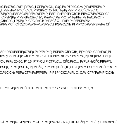
РѕС‚РєСЂС‹Р»Р° РґР»СЏ СЃРµР±СЏ, С‡С‚Рѕ Р¶РёС‚СЊ РјРѕР¶РЅРѕ РІ
Џ, РєРѕРіРґР° СЃС‚СЂР°РЅРёС†С‹ РІСЃРµРј РёР·РІРµСЃС‚РЅС‹С…
РµРјРµРЅРЅС‹Рј РґРѕР»РіРѕРј РЅР° РєР°Р¶РґСѓСЋ РІРѕСЂРѕРЅСѓ СЃ
Рѕ С‚РѕР¶Рµ РїРѕРјРѕС‰СЊ", РљР»СѓР± Р›СЋРґРµР№ Рё РџС‚РёС† -
°С‚СЊСЃСЏ РЅРµ РІ СЃС‚РѕСЂРѕРЅСѓ С…РѕР»РѕРґРЅРѕР№
РІРѕРјСѓ, СЃС‚СЂРµРјР»РµРЅРёСЏ Р¶РёС‚СЊ РІ РіР°СЂРјРѕРЅРёРё СЃ
ЅР° РґСЌРЅРІРµСЂРµ РєР°РєРѕРј РЅРёР±СѓРґСЊ, РјРѕРґС‹ СЃРѕРѕС‚РІ.
їРѕРјРЅРёС‚Рµ: СѓРґРѕР±СЃС‚РІРѕ РїРѕР»СЊР·РѕРІР°С‚РµР»РµР№, РЅРµ
С‹. РќРµ 20-30, Р° 15. Р”Р»СЏ РІСЃРµС… СЌС‚РёС… РґРµР№СЃС‚РІРёР№
ЅРµ, РїРѕРјРЅСЋ, РјРёСѓС‚ Р·Р° РґРµСЃСЏС‚СЊ РјРѕРґ РЅР°РїРёСЃР°Р». Р!
РёС‚СЊ РЅРµ СЃР»РѕР¶РЅРѕ. Р РЅР° СЌС‚РѕРј, С‡С‚Рѕ СЃРґРµР»Р°С‚СЊ
Р° Р·Р°СЂРµРіРёСЃС‚СЂРёСЂРѕРІР°РЅРЅС‹С…: СЏ Рё РєС‚Рѕ-
ё СЃРѕРґРµСЂР¶Р°Р»Р° СЃ РїРѕРјРѕС‰СЊ С„РѕСЂСѓРјР°. Р СЃРµР№С‡Р°СЃ