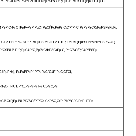
ѕ Р±С‹Р»Рѕ РЅР°РєРѕРїР»РµРЅРѕ СѓРјРµСЂР»Рѕ РІРјРµСЃС‚Рµ СЃ
РёРІС‹Рј С‡РµР»РѕРІРµС‡РµСЃРєРёРј, С‚С‘РїР»С‹Рј РѕР±С‰РµРЅРёРµРј.
С‚Рё РЅР°РїСЂР°РІР»РµРЅРёСЏ Рє СЂРµРєРѕРјРµРЅРґРѕРІР°РЅРЅС‹Рј
Р°С€Рё Р·Р°РјРµС‡Р°С‚РµР»СЊРЅС‹Рµ С„РѕСЂСѓРјС‡Р°РЅРµ.
РµР№), РєРѕРіРґР° РїРѕР»СѓС‡Р°РµС‚СЃСЏ.
)
јС‹, РіСЂР°С„РёРєРё Рё С„РѕС‚Рѕ.
ѕСЂСѓРјРµ Рё РіСЂСѓРїРїС‹ СЌРЅС‚СѓР·РёР°СЃС‚РѕРІ РїРѕ