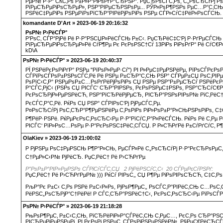
РµР№ Р·Р° СЌС‚Рѕ Р±Р»Р°РіРѕРґР°СЂРЅР°. РџСЂРѕСЃС‚Рѕ, С„РѕСЂСѓРј РѕРї
РїРµСЂРµРіРѕСЂРµР», РЅР°РІРµСЂРЅРѕРµ... РЎР»РѕР¶РЅРѕ РµС…Р°С‚СЊ
РЅРёС‡РµРіРѕ РЅРµРїРѕРїСЂР°РІРёРјРѕРіРѕ РЅРµ СЃР»СѓС‡РёР»РѕСЃСЊ. Р’
komandante D'Art » 2023-06-19 20:16:32
РѕР№ Р›РёСЃР°
Р’РѕС‚ СЃР°РјРё Рё Р·Р°РЅСЏР»РёСЃСЊ Р±С‹. РџСЂРёС‡С‘Рј Р·РґРµСЃС
РїРµСЂРµРіРѕСЂРµР»Рё СѓР¶Рµ Рє РєРѕРЅС†Сѓ 13РіРѕ РіРѕРґР° Рё СѓС€Р
kD\A
РѕР№ Р›РёСЃР° » 2023-06-19 20:40:37
РЇ РЅРёРєРѕРіРґР° РЅРµ "РїРѕР»РµР·Сѓ") РІ Р»РµС‡РµРЅРёРµ, РїРѕСЃРє
СЃРїРѕСЃРѕР±РЅРѕСЃС‚Рё Рё РЅРµ Р±СЂР°С‚СЊ РЅР° СЃРµР±СЏ РѕС‚РІРµ
РѕРїС‹С‚Р° РЅРµРѕР±С…РѕРґРёРјРѕРіРѕ СЏ РЅРµ РЅР°Р±РµСЂСѓ РЅРёРєРѕР
Р°СЃС‚РјС‹ (РЅРѕ СЏ РІСЃС‘ СЂР°РІРЅРѕ, РєРѕРЅРµС‡РЅРѕ, РЅР°СЂСѓС
РєРѕСЂРјР»РµРЅРёСЋ, РЅР°РїСЂРёРјРµСЂ, РІСЂР°РЅРѕРІРѕР№ РїС‚РёС†С‹,
РєСЃС‚Р°С‚Рё. РќРѕ СЏ РЅР° СЃРІРѕС‘Рј РјРµСЃС‚Рµ.
Р¤РѕСЂСѓРј РѕС‚СЂР°Р¶РµРЅРёРµ С‚РѕРіРѕ РіР»РѕР±Р°Р»СЊРЅРѕРіРѕ, С‡
Р¶РёР·РЅРё. РќРµРєРѕС‚РѕСЂС‹Рµ Р·Р°РїСѓС‚Р°Р»РёСЃСЊ. РќРѕ Рё С‚Рµ
РІСЃС‘ РїР»РѕС…РѕРµ Р·Р°РєРѕРЅС‡РёС‚СЃСЏ. Р Р»СЋРґРё Р±СѓРґСѓС‚ 
OlaKiev » 2023-06-19 21:00:02
Р РјРЅРµ РѕС‡РµРЅСЊ Р¶Р°Р»СЊ, РµСЃР»Рё С„РѕСЂСѓРј Р·Р°РєСЂРѕРµС‚СЃСЏ
С†РµР»С‹Р№ РјРёСЂ. РџС‚РёС† Рё Р›СЋРґРµ
Р”РѕР±Р°РІР»РµРЅРѕ СЃРїСѓСЃС‚СЏ 2 РјРёРЅСѓС‚С‹ 20 СЃРµРєСѓРЅРґ:
РџС‚РёС† Рё Р›СЋРґРµР№ ))) РќСѓ РІРѕС‚, СЏ Р¶Рµ РіРѕРІРѕСЂСЋ, С‡С‚Р
РљР°Рє Р±С‹ С‚Рѕ РЅРё Р±С‹Р»Рѕ, РјРѕР¶РµС‚, РѕСЃС‚Р°РІРёС‚СЊ С…
РёРЅС„РѕСЂРјР°С†РёРё! Р СЃС‚СЂР°РЅРёС†С‹, РєРѕС‚РѕСЂС‹Рµ РїРѕСЃРІ
РѕР№ Р›РёСЃР° » 2023-06-19 21:18:28
РњРѕР¶РµС‚ Р±С‹С‚СЊ, РїСЂРёРіР»Р°СЃРёС‚СЊ С‚РµС…, РєС‚Рѕ СЂР°РЅ
РІСЂРµРјРµРЅРµРј, РІ РєРѕРј РЅРµС‚ СЃРѕРјРЅРµРЅРёР№. Р§РµС€РёСЂС