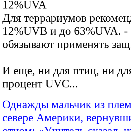
12%UVA
Для террариумов рекомен
12%UVB и до 63%UVA. - э
обязывают применять защи
И еще, ни для птиц, ни д
процент UVC...
Однажды мальчик из плем
севере Америки, вернувши
отцом: «Учитель сказал, 