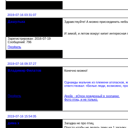
Неактивен
2019-07-16 03:31:07
Дашулька
Здравствуйте! А можно присоединить небо
Действительный член клуба
И зимой, и летом вокруг кипит интересная 
Откуда: Россия, Москва
Зарегистрирован: 2016-07-19
Сообщений: 796
Профиль
Неактивен
2019-07-16 09:37:27
Владимир Филатов
Конечно можно!
24.08.1952 - 09.11.2019 R.I.P.
Однажды мальчик из племени атопасков, жи
Откуда: Санкт-Петербург
ответствовал: «Белые люди, возможно, про
Зарегистрирован: 2010-10-20
Сообщений: 20570
Профиль
Дрейк - вОрон рожденный в зоопарке.
Фото птиц, и не только.
Неактивен
2019-07-16 15:54:05
дима х
Загадка не про птиц.
Действительный член клуба
Просто чтобы не делать тему на 1 загадку.