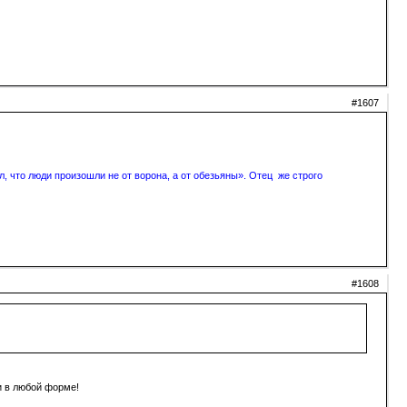
#1607
, что люди произошли не от ворона, а от обезьяны». Отец же строго
#1608
и в любой форме!