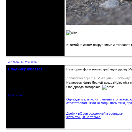
И зимой, и летом вокруг кипит интересная 
Неактивен
2019-07-16 20:06:09
Владимир Филатов
На втором фото землескребущий дрозд (Psoph
24.08.1952 - 09.11.2019 R.I.P.
Добавлено спустя 2 минуты 1 секунду:
На первом фото Лесной дрозд (Hylocichla m
Откуда: Санкт-Петербург
Зарегистрирован: 2010-10-20
Оба дрозда заморские.
Сообщений: 20570
Профиль
Однажды мальчик из племени атопасков, жи
ответствовал: «Белые люди, возможно, про
Дрейк - вОрон рожденный в зоопарке.
Фото птиц, и не только.
Неактивен