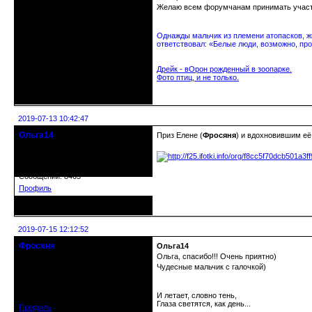
Желаю всем форумчанам принимать участие
Однажды мальчик из племени атопасков, жи
ответствовал: «Белые люди, возможно, про
Дрейк - вОрон рожденный в зоопарке.
Фото птиц, и не только.
Неактивен
2019-07-13 10:42:47
Ольга14
Приз Елене (
Фросяня
) и вдохновившим её
Действительный член клуба
Зарегистрирован: 2015-09-30
Сообщений: 8465
Профиль
Неактивен
2019-07-15 12:12:52
Фросяня
Ольга14
Moderators
Ольга, спасибо!!! Очень приятно)
Чудесные мальчик с галочкой)
Откуда: С-Петербург
Зарегистрирован: 2012-06-20
Сообщений: 4578
И летает, словно тень,
Глаза светятся, как день...
Профиль