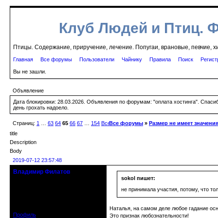
Клуб Людей и Птиц. 
Птицы. Содержание, приручение, лечение. Попугаи, врановые, певчие, х
Главная
Все форумы
Пользователи
Чайнику
Правила
Поиск
Регист
Вы не зашли.
Объявление
Дата блокировки: 28.03.2026. Объявления по форумам: "оплата хостинга". Спас
день грохать надоело.
Страниц:
1
…
63
64
65
66
67
…
154
Все
Все форумы
»
Размер не имеет значени
title
Description
Body
2019-07-12 23:57:48
Владимир Филатов
24.08.1952 - 09.11.2019 R.I.P.
sokol пишет:
не принимала участия, потому, что то
Откуда: Санкт-Петербург
Зарегистрирован: 2010-10-20
Сообщений: 20570
Наталья, на самом деле любое гадание осн
Профиль
Это признак любознательности!