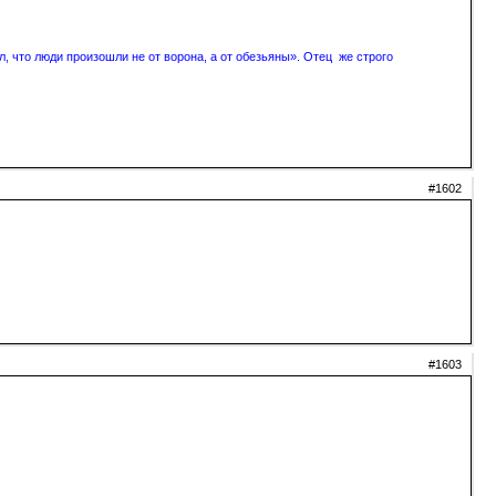
, что люди произошли не от ворона, а от обезьяны». Отец же строго
#1602
#1603