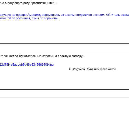
 в подобного рода "развлечениях"....
вущих на севере Америки, вернувшись из школы, поделился с отцом: «Учитель сказал
изошли от обезьяны, а мы от воронов».
 галочкам за блистательные ответы на сложную загадку:
В. Хофман. Мальчик и галчонок.