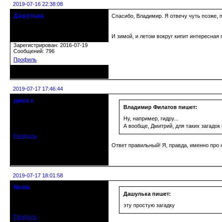
2019-07-16 22:38:08
Дашулька
Спасибо, Владимир. Я отвечу чуть позже, 
Действительный член клуба
И зимой, и летом вокруг кипит интересная 
Откуда: Россия, Москва
Зарегистрирован: 2016-07-19
Сообщений: 796
Профиль
Неактивен
2019-07-17 17:46:44
дима х
Действительный член клуба
Владимир Филатов пишет:
Откуда: Беларусь, г.Витебск
Ну, например, гидру...
Зарегистрирован: 2014-09-03
А вообще, Дмитрий, для таких загадок
Сообщений: 2224
Профиль
Ответ правильный! Я, правда, именно про 
Неактивен
2019-07-17 18:01:58
Neola
Действительный член клуба
Дашулька пишет:
Зарегистрирован: 2019-03-13
эту простую загадку
Сообщений: 3826
Профиль