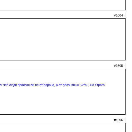
#1604
#1605
, что люди произошли не от ворона, а от обезьяны». Отец же строго
#1606