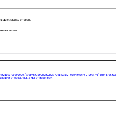
льшую загадку от себя?
птичья жизнь.
вущих на севере Америки, вернувшись из школы, поделился с отцом: «Учитель сказал
изошли от обезьяны, а мы от воронов».