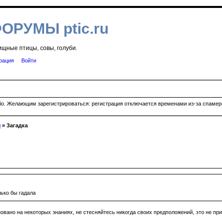
ФОРУМЫ ptic.ru
ищные птицы, совы, голуби.
рация
Войти
ибо. Желающим зарегистрироваться: регистрация отключается временами из-за спамеро
я
» Загадка
лько бы гадала
овано на некоторых знаниях, не стесняйтесь никогда своих предположений, это не при