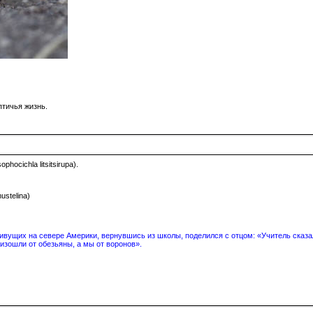
птичья жизнь.
ocichla litsitsirupa).
ustelina)
вущих на севере Америки, вернувшись из школы, поделился с отцом: «Учитель сказал
изошли от обезьяны, а мы от воронов».