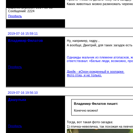
Откуда: Беларусь, г.Витебск
Каких животных можно размножать черен
Зарегистрирован: 2014-09-03
Сообщений: 2224
Профиль
Неактивен
2019-07-16 15:59:11
Владимир Филатов
Ну, например, гидру...
24.08.1952 - 09.11.2019 R.I.P.
А вообще, Дмитрий, для таких загадок есть
Откуда: Санкт-Петербург
Однажды мальчик из племени атопасков, жи
Зарегистрирован: 2010-10-20
ответствовал: «Белые люди, возможно, про
Сообщений: 20570
Профиль
Дрейк - вОрон рожденный в зоопарке.
Фото птиц, и не только.
Неактивен
2019-07-16 19:56:10
Дашулька
Действительный член клуба
Владимир Филатов пишет:
Конечно можно!
Откуда: Россия, Москва
Зарегистрирован: 2016-07-19
Сообщений: 796
Тогда, вот такая фото-загадка:
Профиль
1) птичка-невеличка, так похожая на певч