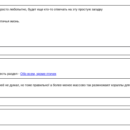
просто любопытно, будет еще кто-то отвечать на эту простую загадку
птичья жизнь.
 есть раздел -
Обо всем, кроме птичек
неё не думал, но тоже правильно! а более-менее массово так размножают кораллы для