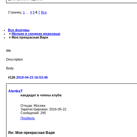
Страниц:
1
…
4
5
6
7
Все
Все форумы
»
Мелкие и средние врановые
» Моя прекрасная Варя
title
Description
Body
#126
2019-04-23 16:53:46
AlenkaT
кандидат в члены клуба
Откуда: Москва
Зарегистрирован: 2016-05-22
Сообщений: 295
Профиль
Re: Моя прекрасная Варя