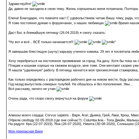
Здравствуйте!
Да, давно не заходила в свою тему. Жизнь хорошенько меня потрепала. Полтора 
Елена! Благодарю, что помните нас! С удовольствием читаю Вашу тему, рада, чт
Я тоже постоянно думаю о форумчанах, о наших любимцах
Время нахожу
Даст Бог, в ближайшую пятницу (26.04.2019) я смогу сказать:
"Ну вот и всё... ВСЁ только начинается!!!
"
Я завершаю блестящую (шучу) карьеру ученого-химика. 29 лет я посвятила люби
Хочу перебраться на постоянное проживание за город. На дачу. Хотя бы пока на 
Птицам и кошкам хорошо на свежем воздухе, мне тоже. Они мечтают скорее уже е
Я нашла "удаленную" работу. В пятницу начнется моя трехмесячная стажировка, а
Как только определюсь с распорядком рабочего дня на новом месте, буду расск
Год назад выпустила семерых голубей. Не обошлось и без пополнения. Увы...
Всё расскажу, ничего не утаю
Очень рада, что скоро смогу вернуться на форум
Алмазы моего сердца: Corvus sapiens - Варя, Агат, Дымка, Грей, Лаки, Крош, Макс;
Обрели свободу 02-05-2018 (где они сейчас?): Columba livia - Топа Джейн, Малыш
На радуге: Кра (22-07-2019), Яна (26-07-2020), Никита (30-08-2020), Солнышко (2
Моя прекрасная Варя