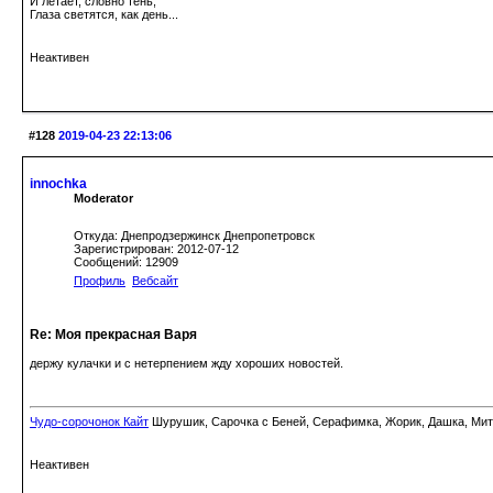
И летает, словно тень,
Глаза светятся, как день...
Неактивен
#128
2019-04-23 22:13:06
innochka
Moderator
Откуда: Днепродзержинск Днепропетровск
Зарегистрирован: 2012-07-12
Сообщений: 12909
Профиль
Вебсайт
Re: Моя прекрасная Варя
держу кулачки и с нетерпением жду хороших новостей.
Чудо-сорочонок Кайт
Шурушик, Сарочка с Беней, Серафимка, Жорик, Дашка, Митьк
Неактивен