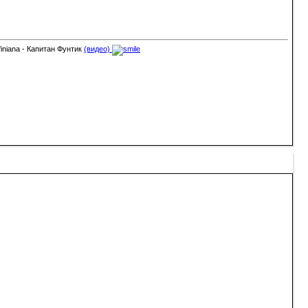
finiana - Капитан Фунтик
(видео)