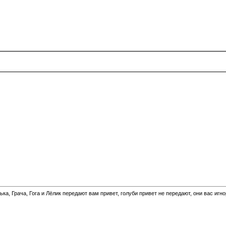
а, Грача, Гога и Лёлик передают вам привет, голуби привет не передают, они вас игн