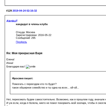
#129
2019-04-24 02:16:32
AlenkaT
кандидат в члены клуба
Откуда: Москва
Зарегистрирован: 2016-05-22
Сообщений: 295
Профиль
Re: Моя прекрасная Варя
Елена!
Инна!
Благодарю вас!
Фросяня пишет:
Помогать с переездом кто-то будет?
такое обширное семейство и ты одна на всех... ой-ой...
Нет, переезжать будем самостоятельно. Возможно, как в прошлом году, вначале 
И уж если, когда я болела, никто не помог покормить мой зоопарк, чтобы я смогл