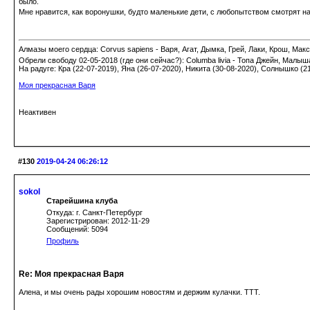
было.
Мне нравится, как воронушки, будто маленькие дети, с любопытством смотрят на
Алмазы моего сердца: Corvus sapiens - Варя, Агат, Дымка, Грей, Лаки, Крош, Макс;
Обрели свободу 02-05-2018 (где они сейчас?): Columba livia - Топа Джейн, Малыш
На радуге: Кра (22-07-2019), Яна (26-07-2020), Никита (30-08-2020), Солнышко (2
Моя прекрасная Варя
Неактивен
#130
2019-04-24 06:26:12
sokol
Старейшина клуба
Откуда: г. Санкт-Петербург
Зарегистрирован: 2012-11-29
Сообщений: 5094
Профиль
Re: Моя прекрасная Варя
Алена, и мы очень рады хорошим новостям и держим кулачки. ТТТ.