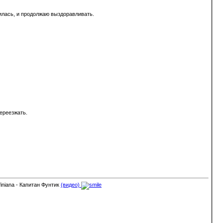
вилась, и продолжаю выздоравливать.
переезжать.
finiana - Капитан Фунтик
(видео)