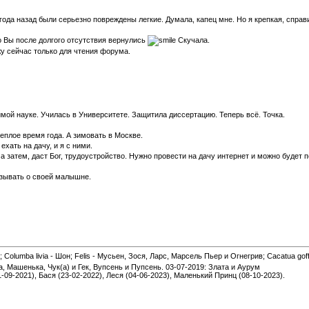
года назад были серьезно повреждены легкие. Думала, капец мне. Но я крепкая, спра
о Вы после долгого отсутствия вернулись
Скучала.
 сейчас только для чтения форума.
мой науке. Училась в Университете. Защитила диссертацию. Теперь всё. Точка.
теплое время года. А зимовать в Москве.
хать на дачу, и я с ними.
 затем, даст Бог, трудоустройство. Нужно провести на дачу интернет и можно будет 
азывать о своей малышне.
 Columba livia - Шон; Felis - Мусьен, Зося, Ларс, Марсель Пьер и Огнегрив; Cacatua gof
а, Машенька, Чук(а) и Гек, Вупсень и Пупсень. 03-07-2019: Злата и Аурум
1-09-2021), Бася (23-02-2022), Леся (04-06-2023), Маленький Принц (08-10-2023).