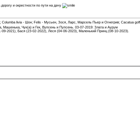
 дорогу и окрестности по пути на дачу
 Columba livia - Шон; Felis - Мусьен, Зося, Ларс, Марсель Пьер и Огнегрив; Cacatua gof
а, Машенька, Чук(а) и Гек, Вупсень и Пупсень. 03-07-2019: Злата и Аурум
1-09-2021), Бася (23-02-2022), Леся (04-06-2023), Маленький Принц (08-10-2023).