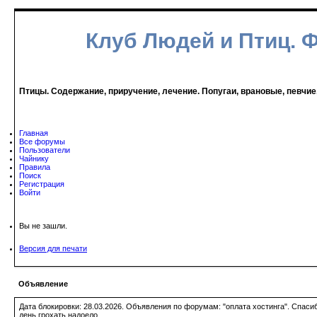
Клуб Людей и Птиц. 
Птицы. Содержание, приручение, лечение. Попугаи, врановые, певчие
Главная
Все форумы
Пользователи
Чайнику
Правила
Поиск
Регистрация
Войти
Вы не зашли.
Версия для печати
Объявление
Дата блокировки: 28.03.2026. Объявления по форумам: "оплата хостинга". Спас
день грохать надоело.