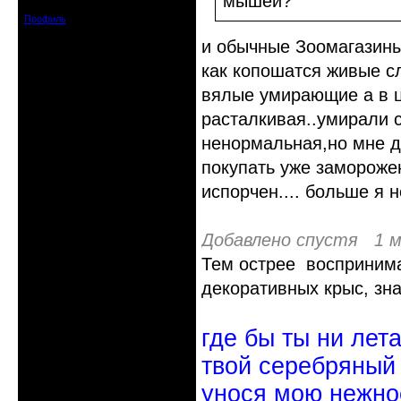
мышей?
Сообщений: 7360
Профиль
и обычные Зоомагазины 
как копошатся живые с
вялые умирающие а в ц
расталкивая..умирали 
ненормальная,но мне д
покупать уже замороже
испорчен.... больше я н
Добавлено спустя 1 м
Тем острее воспринима
декоративных крыс, зн
где бы ты ни лет
твой серебряный
унося мою нежно