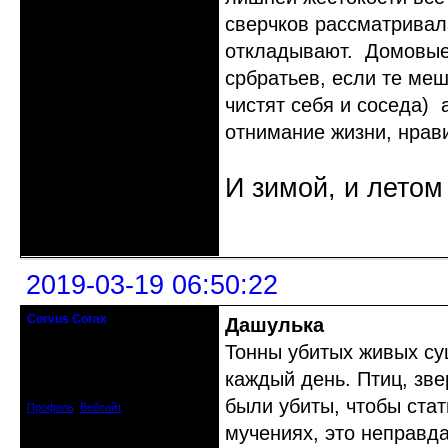
сверчков рассматривал
откладывают. Домовые 
србратьев, если те меш
чистят себя и соседа) 
отнимание жизни, нрави
И зимой, и летом
Неактивен
2019-03-19 06:50:22
Corvus Corax
Дашулька
Злобный служитель клизмы и
шприца
Тонны убитых живых су
каждый день. Птиц, зве
Зарегистрирован: 2010-05-22
Сообщений: 3357
были убиты, чтобы стат
Профиль
Вебсайт
мучениях, это неправда