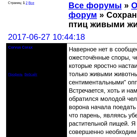
Страниц:
1
2
Все
Все форумы
»
О
форум
» Сохран
птиц живыми ж
2017-06-27 10:44:18
Corvus Corax
Наверное нет в сообще
Злобный служитель клизмы и
шприца
ожесточённые споры, ч
которые яростно наста
Зарегистрирован: 2010-05-22
Сообщений: 3357
только живыми животны
Профиль
Вебсайт
сентиментальными" опп
Встречается, хоть и нам
обратился молодой чел
ворона начала поедать
что парень, являясь у
растительной пищей. Я 
совершенно необходим 