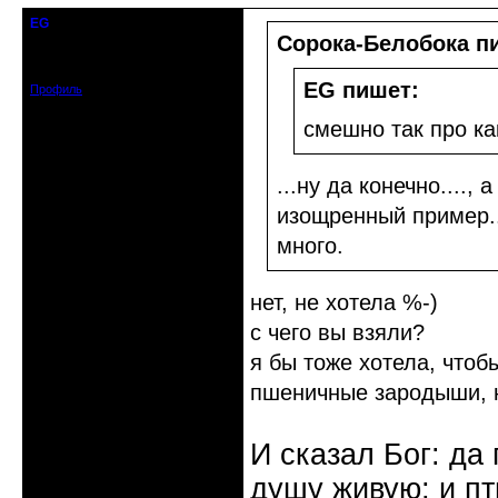
EG
Действительный член клуба
Сорока-Белобока п
Зарегистрирован: 2012-08-23
Сообщений: 712
EG пишет:
Профиль
смешно так про к
...ну да конечно....,
изощренный пример.
много.
нет, не хотела %-)
с чего вы взяли?
я бы тоже хотела, что
пшеничные зародыши, но
И сказал Бог: да
душу живую; и п