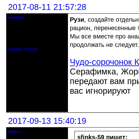
2017-08-11 21:57:28
innochka
Рузи
, создайте отдель
Moderator
рацион, перенесенные 
Откуда: Днепродзержинск
Мы все вместе про ана
Днепропетровск
Зарегистрирован: 2012-07-12
продолжать не следует.
Сообщений: 12909
Профиль
Вебсайт
Чудо-сорочонок 
Серафимка, Жорик
передают вам при
вас игнорируют
Неактивен
2017-09-13 15:40:19
дима х
Действительный член клуба
sfinks-59 пишет: