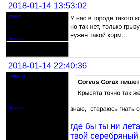
2018-01-14 13:53:02
дима х
У нас в городе такого 
Действительный член клуба
но так нет, только гры
Откуда: Беларусь, г.Витебск
Зарегистрирован: 2014-09-03
Сообщений: 2224
нужен такой корм...
Профиль
Неактивен
2018-01-14 22:40:36
sfinks-59
Старейшина клуба
Corvus Corax пишет
Откуда: Междуречье-
Крысята точно так ж
Олбово.Тверь.
Зарегистрирован: 2009-07-23
Сообщений: 7360
знаю, стараюсь гнать о
Профиль
где бы ты ни лет
твой серебряный