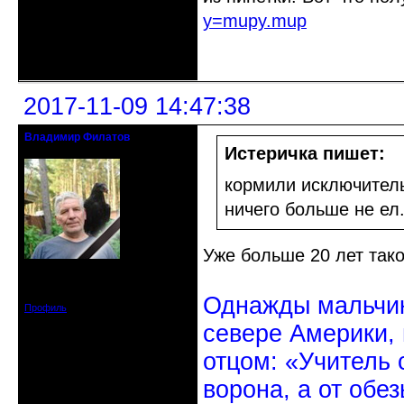
y=mupy.mup
Неактивен
2017-11-09 14:47:38
Владимир Филатов
24.08.1952 - 09.11.2019 R.I.P.
Истеричка пишет:
кормили исключитель
ничего больше не ел
Уже больше 20 лет тако
Откуда: Санкт-Петербург
Зарегистрирован: 2010-10-20
Сообщений: 20570
Однажды мальчик
Профиль
севере Америки,
отцом: «Учитель 
ворона, а от обе