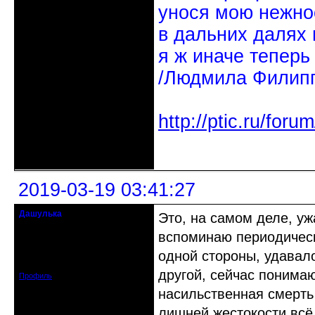
унося мою нежно
в дальних далях 
я ж иначе теперь
/Людмила Филипп
http://ptic.ru/fo
Неактивен
2019-03-19 03:41:27
Дашулька
Это, на самом деле, уж
Действительный член клуба
вспоминаю периодическ
Откуда: Россия, Москва
одной стороны, удавало
Зарегистрирован: 2016-07-19
Сообщений: 796
другой, сейчас понимаю
Профиль
насильственная смерть 
лишней жестокости всё