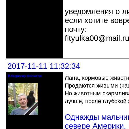
уведомления о л
если хотите вовр
почту:
fityulka00@mail.r
Неактивен
2017-11-11 11:32:34
Владимир Филатов
Лана
, кормовые животн
24.08.1952 - 09.11.2019 R.I.P.
Продаются живыми (ча
Но животным скармлив
лучше, после глубокой 
Однажды мальчик
Откуда: Санкт-Петербург
Зарегистрирован: 2010-10-20
севере Америки,
Сообщений: 20570