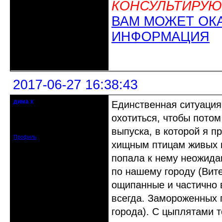
КОНСУЛЬТИРУЮ
ВАМ МОЖЕТ ОК
ИНФОРМАЦИЯ
Неактивен
2017-06-27 16:38:43
дима х
Единственная ситуация
Действительный член клуба
охотиться, чтобы пото
Откуда: Беларусь, г.Витебск
Зарегистрирован: 2014-09-03
Сообщений: 2224
выпуска, в которой я п
Профиль
хищным птицам живых п
попала к нему неожидан
по нашему городу (Вите
ощипанные и частично 
всегда. Замороженных 
города). С цыплятами т