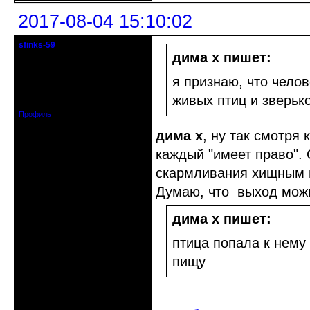
2017-08-04 15:10:02
sfinks-59
Старейшина клуба
дима х пишет:
Откуда: Междуречье-
я признаю, что чело
Олбово.Тверь.
Зарегистрирован: 2009-07-23
живых птиц и зверьк
Сообщений: 7360
Профиль
дима х
, ну так смотря 
каждый "имеет право".
скармливания хищным п
Думаю, что выход мож
дима х пишет:
птица попала к нему
пищу