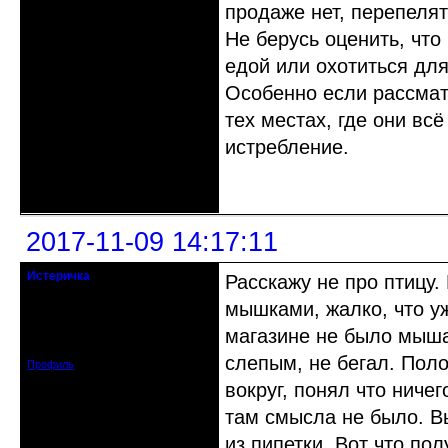
продаже нет, перепелят
Не берусь оценить, чт
едой или охотиться для
Особенно если рассмат
тех местах, где они вс
истребление.
Неактивен
2017-11-09 14:17:11
Истеричка
Расскажу не про птицу
гость клуба
мышками, жалко, что уж
Откуда: Воронеж
магазине не было мыша
Зарегистрирован: 2017-10-26
Сообщений: 14
слепым, не бегал. Поло
Профиль
вокруг, понял что ниче
там смысла не было. В
из пипетки. Вот что по