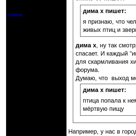
Откуда: Беларусь, г.Витебск
Зарегистрирован: 2014-09-03
Сообщений: 2224
дима х пишет:
Профиль
я признаю, что ч
живых птиц и звер
дима х
, ну так смотр
спасает. И каждый "
для скармливания хи
форума.
Думаю, что выход 
дима х пишет:
птица попала к не
мёртвую пищу
Например, у нас в горо