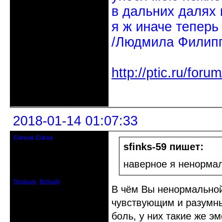
в дальних далях 
я ж иначе теперь
/Людмила Филипп
http://ptic.ru/fo
Неактивен
2018-01-14 01:07:33
Corvus Corax
Злобный служитель клизмы и
sfinks-59 пишет:
шприца
наверное я ненорма
Зарегистрирован: 2010-05-22
Сообщений: 3357
Профиль
Вебсайт
В чём Вы ненормальной
чувствующим и разумны
боль, у них такие же эм