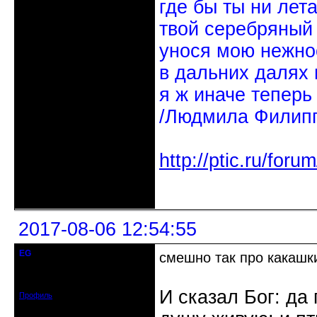
где бы ты ни лет
твой серебряный
унося мою нежно
в дальних далях 
я ж иначе теперь
/Людмила Филипп
http://ptic.ru/fo
Неактивен
2017-08-06 12:54:55
EG
смешно так про какашк
Действительный член клуба
Зарегистрирован: 2012-08-23
Сообщений: 712
И сказал Бог: да
Профиль