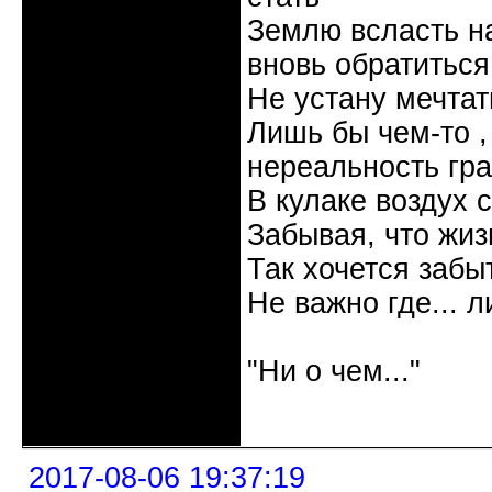
Землю всласть на
вновь обратиться
Не устану мечтать
Лишь бы чем-то , 
нереальность гр
В кулаке воздух 
Забывая, что жизн
Так хочется забыт
Не важно где... л
Галина
"Ни о чем..."
Неактивен
2017-08-06 19:37:19