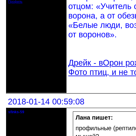
Профиль
отцом: «Учитель 
ворона, а от обе
«Белые люди, во
от воронов».
Дрейк - вОрон ро
Фото птиц, и не т
Неактивен
2018-01-14 00:59:08
sfinks-59
Старейшина клуба
Лана пишет:
Откуда: Междуречье-
профильные (рептил
Олбово.Тверь.
Зарегистрирован: 2009-07-23