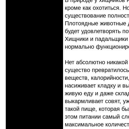
В природе у хищников 
кроме как охотиться. Н
существование полност
Плотоядные животные д
будет удовлетворять п
Хищники и падальщики -
нормально функциониро
Нет абсолютно никакой
существо превратилось
веществ, калорийности,
насиживает кладку и вы
живую еду и даже скла
выкармливает совят, уж
такой пище, которая б
этом питании самый сл
максимальное количест