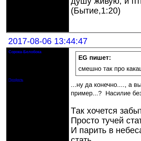
душу живую; и п
(Бытие,1:20)
Неактивен
2017-08-06 13:44:47
Сорока-Белобока
Действительный член клуба
EG пишет:
Откуда: Киев
смешно так про кака
Зарегистрирован: 2016-06-28
Сообщений: 3222
Профиль
...ну да конечно...., 
пример...? Насилие бе
Так хочется забы
Просто тучей ста
И парить в небес
стать