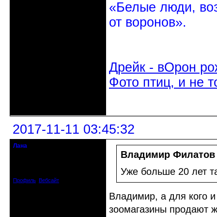
«Белые люди, во
от воронов».
Дрейк - вОрон ро
Фото птиц, и не т
Неактивен
2017-11-11 03:45:32
Лана
Moderator
Владимир Филатов
Откуда: Дмитров Моск.обл.
Зарегистрирован: 2008-05-23
Уже больше 20 лет та
Сообщений: 4056
Профиль
Вебсайт
Владимир, а для кого 
зоомагазины продают 