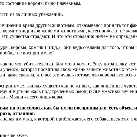
что состояние вороны было плачевным.
кости из-за личных убеждений.
ричинении вреда другим животным, отказывался принять тот фак
 кто кормит хищников живыми животными, категорически не жела
о эти существа страдают. И что эти страдания ничем не оправда
, коровы, хомячки и т.д.) - они ведь созданы для того, чтобы 
 вообще не воспринимаю".
как не мог убить телёнка. Бил молотком телёнку по затылку, тот 
м учёном, которая посвятила свою жизнь защите животных от же
 дама сказала, что всё это чушь - потому что коровы это всего 
оспринимает живых существ как не живых, как лишённые чувств 
о ему ничуть не жаль подстреленных бьющихся в ужасных мучени
скот. Мыши - всего лишь корм.
вам ни относились, как бы их ни воспринимали, есть объекти
аха, отчаяния.
раненая им утка, к которой приближается его собака, весь этот уж
ия ещё хуже.