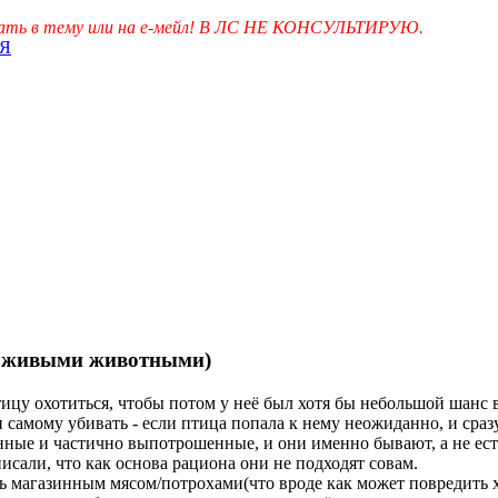
исать в тему или на е-мейл! В ЛС НЕ КОНСУЛЬТИРУЮ.
Я
ц живыми животными)
ицу охотиться, чтобы потом у неё был хотя бы небольшой шанс в
самому убивать - если птица попала к нему неожиданно, и сраз
нные и частично выпотрошенные, и они именно бывают, а не ес
писали, что как основа рациона они не подходят совам.
ть магазинным мясом/потрохами(что вроде как может повредить 