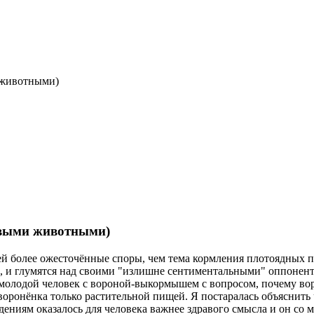
 животными)
ивыми животными)
 более ожесточённые споры, чем тема кормления плотоядных пт
и глумятся над своими "излишне сентиментальными" оппонента
ся молодой человек с вороной-выкормышем с вопросом, почему во
воронёнка только растительной пищей. Я постаралась объяснить
ждениям оказалось для человека важнее здравого смысла и он со