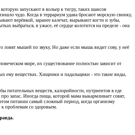
 которую запускают в вольер к тигру, таких шансов
изошло чудо. Когда в террариум удава бросают морскую свинку,
ывают верёвкой, заранее калечат, вырывают когти и зубы,
ах выбраться, в ужасе, её сердце колотится на пределе - она
то ловят мышей по звуку. Но даже если мышь видит сову, у неё
еловеческом мире, их существование полностью зависит от
ых ему веществах. Хищники и падальщики - это такие виды,
обы питательных веществ, калорийности, нутриентов в еде
 про запас. Иногда пища, которой мама выкармливает совят,
а этом питании самый сложный период, когда организму
к проблемам со здоровьем.
равда.