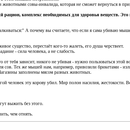
 животными совы-инвалида, которая не сможет вернуться в прир
й рацион, комплекс необходимых для здоровья веществ. Это 
лкиваться:" А почему вы считаете, что если я сама убиваю мыше
ивое существо, перестаёт кого-то жалеть, его душа черствеет.
адание - сила человека, а не слабость.
то от тебя зависит, никого не убивая - нужно пользоваться этой 
ля сов. Тех же мышей нам, например, привозили брикетами - из
 Магазины заполнены мясом разных животных.
ругой человек эту корову убил. Мир полон насилия, жестокости. 
огут выжить без этого.
ить, чем отнять.