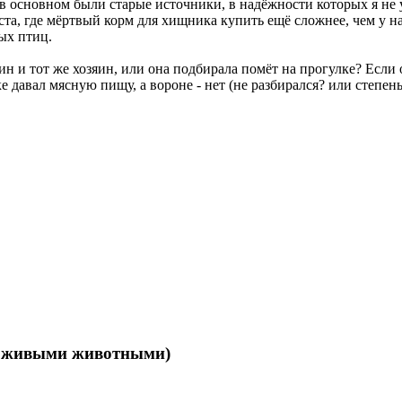
о в основном были старые источники, в надёжности которых я не у
еста, где мёртвый корм для хищника купить ещё сложнее, чем у на
ых птиц.
ин и тот же хозяин, или она подбирала помёт на прогулке? Если 
ке давал мясную пищу, а вороне - нет (не разбирался? или степен
ц живыми животными)