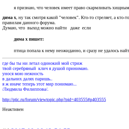
я признаю, что человек имеет право скармливать хищны
дима х
, ну так смотря какой "человек". Кто-то стреляет, а к
правилам данного форума.
Думаю, что выход можно найти даже если
дима х пишет:
птица попала к нему неожиданно, и сразу не удалось на
где бы ты ни летал одинокий мой стриж
твой серебряный клич я душой принимаю.
унося мою нежность
в дальних далях паришь..
я ж иначе теперь этот мир понимаю...
/Людмила Филиппова/.
http://ptic.ru/forum/viewtopic.php?pid=403555#p403555
Неактивен