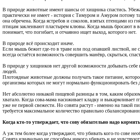
В природе животные имеют шансы от хищника спастись. Убежать,
практически не имеет - история с Тимуром и Амуром потому та
она обречена. Когда ястребов и соколов, взятых птенцами из г
птицам заклеивают пластырем клювы. Когда мышь бросают в ванн
понимает, что погибает, и отчаянно ищет выход, которого нет.
В природе всё происходит иначе.
Если мышь бежит где-то в траве или под опавшей листвой, не с
всегда остаётся возможность совершить манёвр, скрыться, спас
В природе у хищников нет другой возможности добывать себе п
людей.
Плотоядные животные должны получать такое питание, которое
организмы которых не могут нормально функционировать без д
Нет абсолютно никакой пищевой разницы в том, каким образом
хватало. Когда сова-мама насиживает кладку и выкармливает п
уже не первой свежести. Но совята растут - именно на такой 
требуется максимальное количество правильно сбалансированн
Когда кто-то утверждает, что сову обязательно надо кормит
А уж тем более когда утверждают, что убивать кого-то сове не
Совята изначально не способны никого убивать и не чувствуют