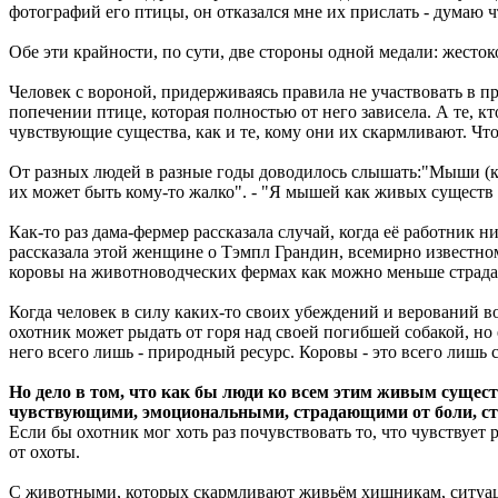
фотографий его птицы, он отказался мне их прислать - думаю 
Обе эти крайности, по сути, две стороны одной медали: жесто
Человек с вороной, придерживаясь правила не участвовать в п
попечении птице, которая полностью от него зависела. А те,
чувствующие существа, как и те, кому они их скармливают. Чт
От разных людей в разные годы доводилось слышать:"Мыши (куры
их может быть кому-то жалко". - "Я мышей как живых существ
Как-то раз дама-фермер рассказала случай, когда её работник ни
рассказала этой женщине о Тэмпл Грандин, всемирно известно
коровы на животноводческих фермах как можно меньше страдали,
Когда человек в силу каких-то своих убеждений и верований в
охотник может рыдать от горя над своей погибшей собакой, н
него всего лишь - природный ресурс. Коровы - это всего лишь 
Но дело в том, что как бы люди ко всем этим живым сущест
чувствующими, эмоциональными, страдающими от боли, стр
Если бы охотник мог хоть раз почувствовать то, что чувствует 
от охоты.
С животными, которых скармливают живьём хищникам, ситуац