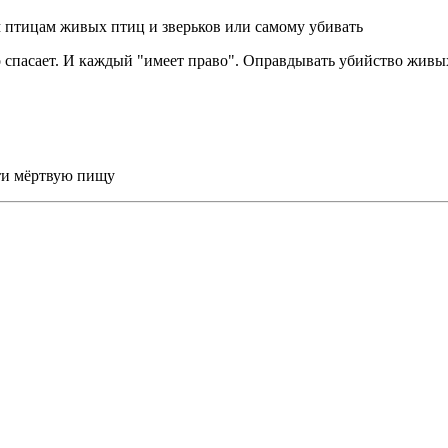
м птицам живых птиц и зверьков или самому убивать
то-то спасает. И каждый "имеет право". Оправдывать убийство жи
йти мёртвую пищу