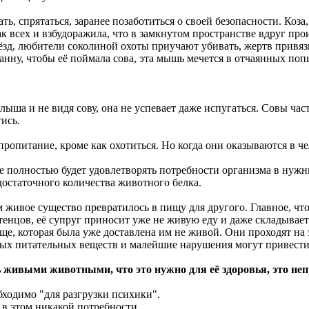
 спрятаться, заранее позаботиться о своей безопасности. Коза,
к всех и взбудоражила, что в замкнутом пространстве вдруг про
нёзд, любители соколиной охоты приучают убивать, жертв привяз
у, чтобы её поймала сова, эта мышь мечется в отчаянных попытк
лыша и не видя сову, она не успевает даже испугаться. Совы час
тись.
ропитание, кроме как охотиться. Но когда они оказываются в ч
 полностью будет удовлетворять потребности организма в нужн
остаточного количества животного белка.
 живое существо превратилось в пищу для другого. Главное, чт
тенцов, её супруг приносит уже не живую еду и даже складывает
пище, которая была уже доставлена им не живой. Они проходят н
ых питательных веществ и малейшие нарушения могут привести 
ь живыми животными, что это нужно для её здоровья, это неп
обходимо "для разгрузки психики".
 в этом никакой потребности.