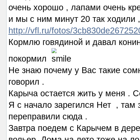
очень хорошо , лапами очень кре
и мы с ним минут 20 так ходили 
http://vfl.ru/fotos/3cb830de267252
Кормлю говядиной и давал конин
покормил
Не знаю почему у Вас такие сомн
говорил .
Карыча остается жить у меня . С
Я с начало зарегился Нет , там 
переправили сюда .
Завтра поедем с Карычем в дер
вольер .Дома на лето тоже на л