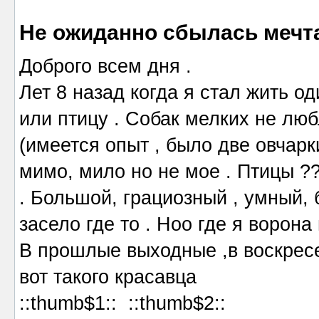
Не ожиданно сбылась мечт
Доброго всем дня .
Лет 8 назад когда я стал жить 
или птицу . Собак мелких не лю
(имеется опыт , было две овчарк
мимо, мило но не мое . Птицы ??
. Большой, грациозный , умный, 
засело где то . Ноо где я ворона
В прошлые выходные ,в воскрес
вот такого красавца
::thumb$1:: ::thumb$2::