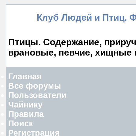
Клуб Людей и Птиц. 
Птицы. Содержание, прируче
врановые, певчие, хищные 
Главная
Все форумы
Пользователи
Чайнику
Правила
Поиск
Регистрация