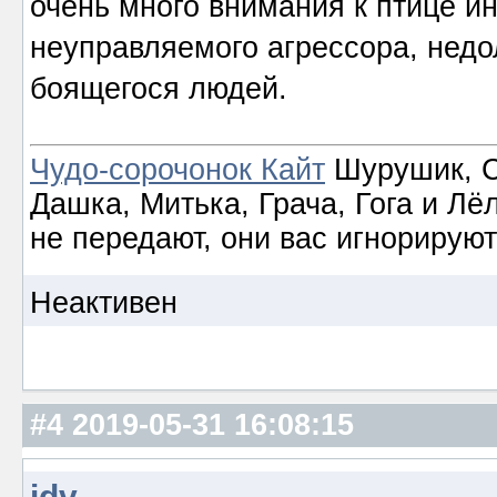
очень много внимания к птице и
неуправляемого агрессора, недо
боящегося людей.
Чудо-сорочонок Кайт
Шурушик, С
Дашка, Митька, Грача, Гога и Лё
не передают, они вас игнорируют
Неактивен
#4
2019-05-31 16:08:15
idv