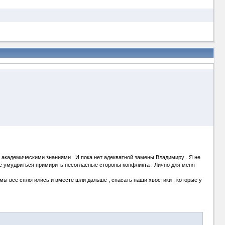
не академическими знаниями . И пока нет адекватной замены Владимиру . Я не
ещё умудриться примирить несогласные стороны конфликта . Лично для меня
мы все сплотились и вместе шли дальше , спасать наши хвостики , которые у