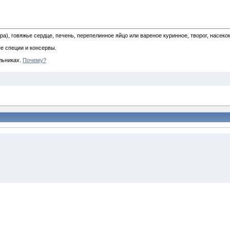
ира), говяжье сердце, печень, перепелинное яйцо или вареное куринное, творог, насе
е специи и консервы.
ольниках.
Почему?