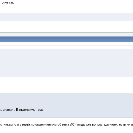
о не так...
, знания.. В отдельную тему.
астникам или стерта по ограничениям объема ЛС (тогда уже вопрос админам, есть ли в