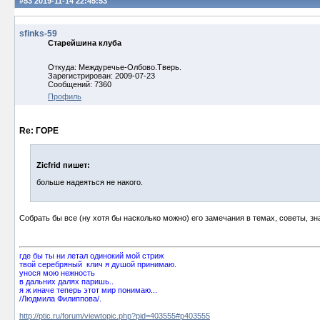
#53
2019-11-14 22:45:53
sfinks-59
Старейшина клуба
Откуда: Междуречье-Олбово.Тверь.
Зарегистрирован: 2009-07-23
Сообщений: 7360
Профиль
Re: ГОРЕ
Zicfrid пишет:
больше надеяться не накого.
Собрать бы все (ну хотя бы насколько можно) его замечания в темах, советы, зн
где бы ты ни летал одинокий мой стриж
твой серебряный клич я душой принимаю.
унося мою нежность
в дальних далях паришь..
я ж иначе теперь этот мир понимаю...
/Людмила Филиппова/.
http://ptic.ru/forum/viewtopic.php?pid=403555#p403555