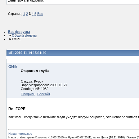
день грохать надоело.
Страниц:
1
2
3
4
5
Все
Все форумы
»
Общий форум
» ГОРЕ
#51
2019-11-14 15:11:40
Ol4ik
Старожил клуба
Откуда: Курск
Зарегистрирован: 2009-10-27
Сообщений: 1082
Профиль
Вебсайт
Re: ГОРЕ
Как жаль, когда такие великие люди уходят. Форум осиротел, это невосполнимая п
Наши пернатые
Наша стайка: грачи Грачулис (13.03.2010) и Чуча (05.07.2011); галки Цыпа (18.11.2010), Пончик (