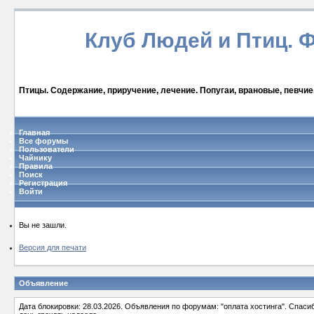
Клуб Людей и Птиц. 
Птицы. Содержание, приручение, лечение. Попугаи, врановые, певчие
Главная
Все форумы
Пользователи
Чайнику
Правила
Поиск
Регистрация
Войти
Вы не зашли.
Версия для печати
Объявление
Дата блокировки: 28.03.2026. Объявления по форумам: "оплата хостинга". Спас