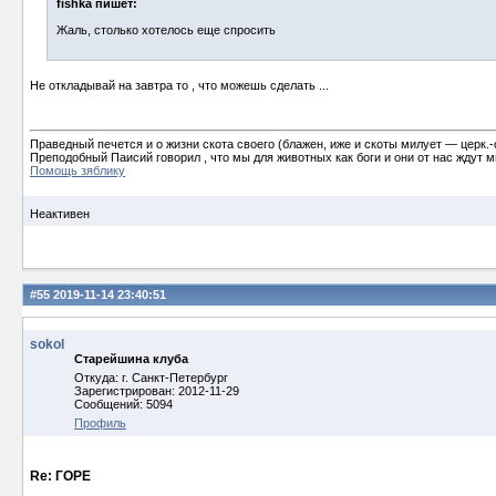
fishka пишет:
Жаль, столько хотелось еще спросить
Не откладывай на завтра то , что можешь сделать ...
Праведный печется и о жизни скота своего (блажен, иже и скоты милует ― церк.-
Преподобный Паисий говорил , что мы для животных как боги и они от нас ждут ми
Помощь зяблику
Неактивен
#55
2019-11-14 23:40:51
sokol
Старейшина клуба
Откуда: г. Санкт-Петербург
Зарегистрирован: 2012-11-29
Сообщений: 5094
Профиль
Re: ГОРЕ