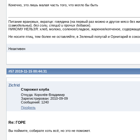
Конечно, это лишь малая часть того, что могло бы быть
Питание врановых, вкратце: говядина (на первый раз можно и другое мясо без ж
(
самодельный, без соли, специй и прочих добавок
).
НИКОМУ НЕЛЬЗЯ: хлеб, молоко, соленое/сладкое, жареное/копченое, содержаще
Не носите птиц, тем более не оставляйте, в Зеленый попугай и Орнитарий в сок
Неактивен
#57
2019-11-15 00:44:31
Zicfrid
Старожил клуба
Откуда: Королёв-Владимир
Зарегистрирован: 2010-09-09
Сообщений: 1240
Профиль
Re: ГОРЕ
Вы поймите, собирате хоть всё, но это не поможет.