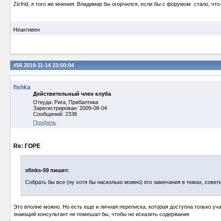
Zicfrid, я того же мнения. Владимир бы огорчился, если бы с форумом стало, что-т
Неактивен
#56
2019-11-14 23:50:04
fishka
Действительный член клуба
Откуда: Рига, Прибалтика
Зарегистрирован: 2009-08-04
Сообщений: 2338
Профиль
Re: ГОРЕ
sfinks-59 пишет:
Собрать бы все (ну хотя бы насколько можно) его замечания в темах, советы
Это вполне можно. Но есть еще и личная переписка, которая доступна только уч
знающий консультант не помешал бы, чтобы не исказить содержание