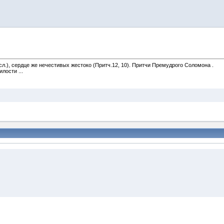
сл.), сердце же нечестивых жестоко (Притч.12, 10). Притчи Премудрого Соломона .
лости ...