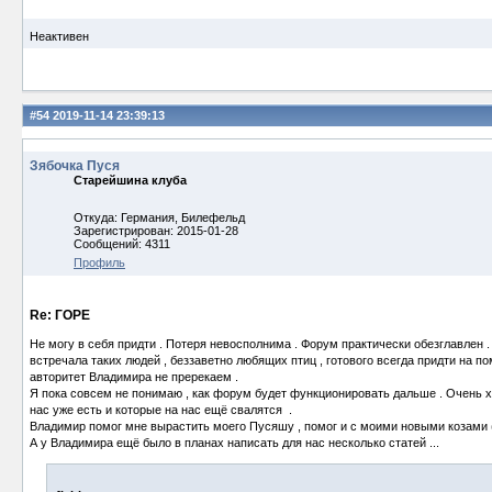
Неактивен
#54
2019-11-14 23:39:13
Зябочка Пуся
Старейшина клуба
Откуда: Германия, Билефельд
Зарегистрирован: 2015-01-28
Сообщений: 4311
Профиль
Re: ГОРЕ
Не могу в себя придти . Потеря невосполнима . Форум практически обезглавлен .
встречала таких людей , беззаветно любящих птиц , готового всегда придти на 
авторитет Владимира не пререкаем .
Я пока совсем не понимаю , как форум будет функционировать дальше . Очень х
нас уже есть и которые на нас ещё свалятся .
Владимир помог мне вырастить моего Пусяшу , помог и с моими новыми козами ( 
А у Владимира ещё было в планах написать для нас несколько статей ...