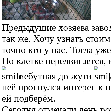
Предыдущие хозяева завод
так же. Хочу узнать стоим
точно кто у нас. Тогда уж
По клетке передвигается, 
шебутная до жути
д
неё проснулся интерес к 
ей подберём.
Сегодня отмечали день ро