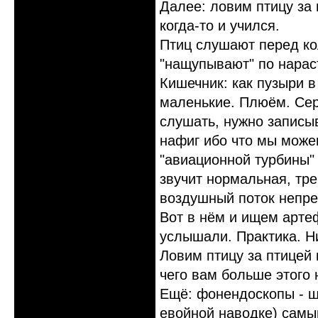
Далее: ловим птицу за
когда-то и учился.
Птиц слушают перед ко
"нащупывают" по нараст
Кишечник: как пузыри 
маленькие. Плюём. Серд
слушать, нужно записы
нафиг ибо что мы може
"авиационной турбины"
звучит нормальная, тре
воздушный поток непрер
Вот в нём и ищем артеф
услышали. Практика. Ни
Ловим птицу за птицей 
чего вам больше этого 
Ещё: фонендоскопы - ш
евойной наводке) самы