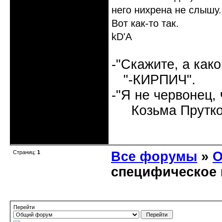
него нихрена не слышу.
Вот как-то так.
kD'A
-"Скажите, а как
"-КИРПИЧ".
-"Я не червонец,
Козьма Прутко
Неактивен
Страниц:
1
Все форумы
»
О
специфическое 
Перейти