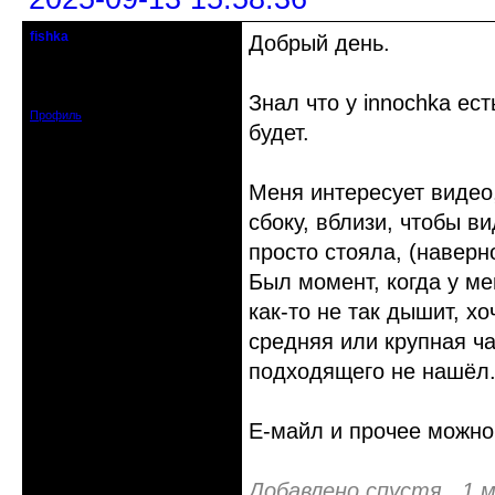
fishka
Добрый день.
Действительный член клуба
Откуда: Рига, Прибалтика
Зарегистрирован: 2009-08-04
Сообщений: 2338
Знал что у innochka ест
Профиль
будет.
Меня интересует видео,
сбоку, вблизи, чтобы в
просто стояла, (наверн
Был момент, когда у ме
как-то не так дышит, х
средняя или крупная ча
подходящего не нашёл
Е-майл и прочее можно
Добавлено спустя 1 м