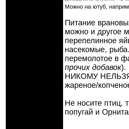
Можно на ютуб, наприм
Питание врановых
можно и другое м
перепелинное яйц
насекомые, рыба
перемолотое в ф
прочих добавок
).
НИКОМУ НЕЛЬЗЯ: 
жареное/копчено
Не носите птиц, 
попугай и Орнита
Неактивен