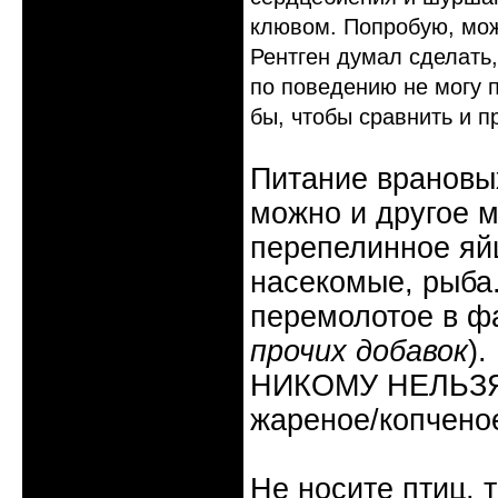
клювом. Попробую, мож
Рентген думал сделать,
по поведению не могу 
бы, чтобы сравнить и п
Питание врановых
можно и другое м
перепелинное яйц
насекомые, рыба
перемолотое в ф
прочих добавок
).
НИКОМУ НЕЛЬЗЯ: 
жареное/копчено
Не носите птиц, 