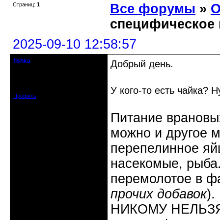
Страниц:
1
Все форумы
»
О
специфическое 
2025-09-10 12:58:57
fishka
Добрый день.
Действительный член клуба
Откуда: Рига, Прибалтика
Зарегистрирован: 2009-08-04
Сообщений: 2338
У кого-то есть чайка? 
Профиль
Питание врановых
можно и другое м
перепелинное яйц
насекомые, рыба
перемолотое в ф
прочих добавок
).
НИКОМУ НЕЛЬЗЯ: 