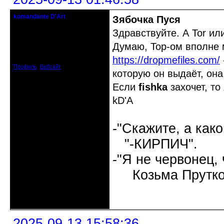
komandante D'Art
Зябочка Пуся
бессистемный администратор
Здравствуйте. А Tor ил
Откуда: Горнонегритянская
Думаю, Тор-ом вполне 
республика.
Зарегистрирован: 2008-04-03
https://dropmefiles.com/
Сообщений: 2004
Профиль
Вебсайт
которую он выдаёт, он
Если
fishka
захочет, то
kD'A
-"Скажите, а как
"-КИРПИЧ".
-"Я не червонец,
Козьма Прутко
Неактивен
2025-09-13 15:58:36