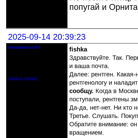
попугай и Орнита
Неактивен
2025-09-14 20:39:23
komandante D'Art
fishka
бессистемный администратор
Здравствуйте. Так. Пе
Откуда: Горнонегритянская
и ваша почта.
республика.
Зарегистрирован: 2008-04-03
Далее: рентген. Какая
Сообщений: 2004
Профиль
Вебсайт
рентгенологу и налади
сообщу.
Когда в Москве
поступали, рентгены зм
Да-да, нет-нет. Ни кто 
Третье. Слушать. Пок
Обратите внимание: он
вращением.