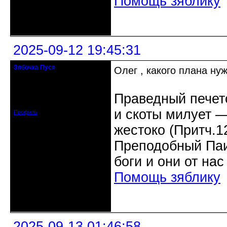
Помощь зяблику
Неактивен
2025-09-12 19:45:31
Зябочка Пуся
Олег , какого плана ну
Старейшина клуба
Откуда: Германия, Билефельд
Праведный печетс
Зарегистрирован: 2015-01-28
Сообщений: 4311
и скоты милует ―
Профиль
жестоко (Притч.1
Преподобный Паис
боги и они от нас
Помощь зяблику
Неактивен
2025-09-13 01:46:58