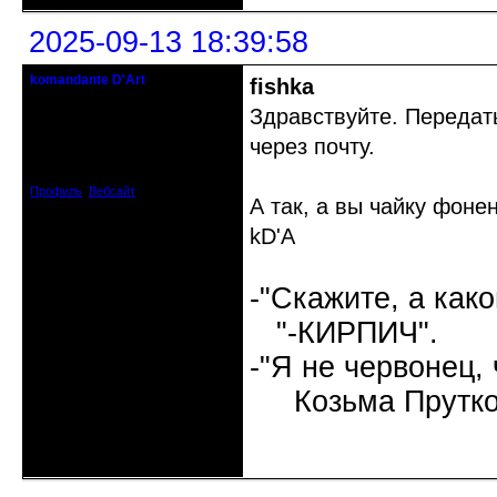
2025-09-13 18:39:58
komandante D'Art
fishka
бессистемный администратор
Здравствуйте. Передат
Откуда: Горнонегритянская
через почту.
республика.
Зарегистрирован: 2008-04-03
Сообщений: 2004
Профиль
Вебсайт
А так, а вы чайку фон
kD'A
-"Скажите, а как
"-КИРПИЧ".
-"Я не червонец,
Козьма Прутко
Неактивен