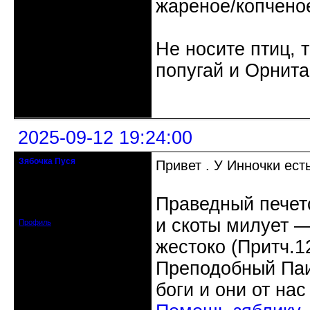
жареное/копчено
Не носите птиц, 
попугай и Орнита
Неактивен
2025-09-12 19:24:00
Зябочка Пуся
Привет . У Инночки есть
Старейшина клуба
Откуда: Германия, Билефельд
Праведный печетс
Зарегистрирован: 2015-01-28
Сообщений: 4311
и скоты милует ―
Профиль
жестоко (Притч.1
Преподобный Паис
боги и они от нас