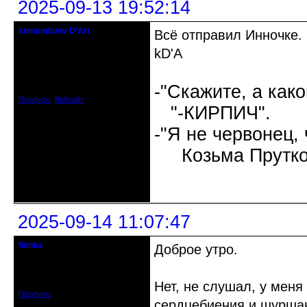
2025-09-13 19:52:14
komandante D'Art
Всё отправил Инночке.
бессистемный администратор
kD'A
Откуда: Горнонегритянская
республика.
Зарегистрирован: 2008-04-03
-"Скажите, а как
Сообщений: 2004
Профиль
Вебсайт
"-КИРПИЧ".
-"Я не червонец,
Козьма Прутко
Неактивен
2025-09-14 11:07:47
fishka
Доброе утро.
Действительный член клуба
Откуда: Рига, Прибалтика
Зарегистрирован: 2009-08-04
Сообщений: 2338
Нет, не слушал, у меня
Профиль
сердцебиения и шуршан