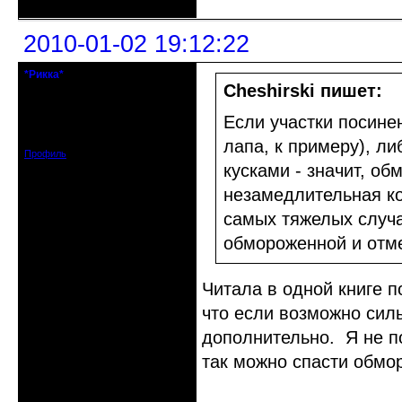
2010-01-02 19:12:22
*Рикка*
гулеrator
Cheshirski пишет:
Откуда: М.
Если участки посине
Зарегистрирован: 2008-09-06
Сообщений: 1799
лапа, к примеру), ли
Профиль
кусками - значит, об
незамедлительная ко
самых тяжелых случ
обмороженной и отме
Читала в одной книге п
что если возможно сил
дополнительно. Я не пом
так можно спасти обмо