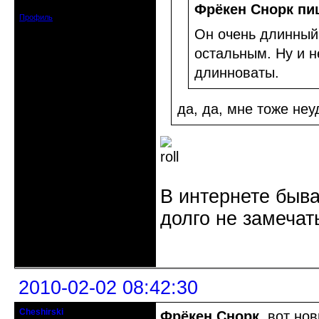
Сообщений: 910
Фрёкен Снорк пи
Профиль
Он очень длинный,
остальным. Ну и н
длинноваты.
да, да, мне тоже неу
В интернете быва
долго не замечат
Неактивен
2010-02-02 08:42:30
Cheshirski
Фрёкен Снорк
, вот но