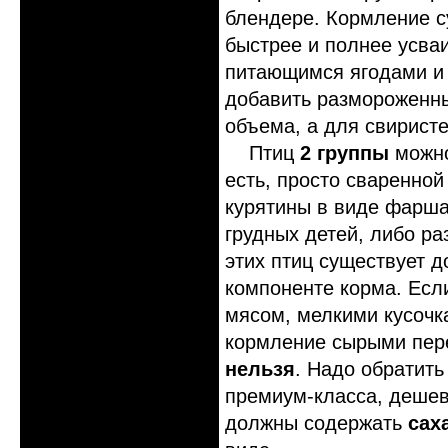
блендере. Кормление с
быстрее и полнее усваи
питающимся ягодами и 
добавить размороженны
объема, а для свирист
Птиц
2 группы
можно
есть, просто сваренной
курятины в виде фарша
грудных детей, либо ра
этих птиц существует д
компоненте корма. Если
мясом, мелкими кусоч
кормление сырыми пер
нельзя
. Надо обратить
премиум-класса, деше
должны содержать
сах