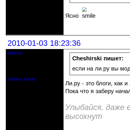
Ясно
Неактивен
2010-01-03 18:23:36
Gala-Cat
I believe I can fly
Cheshirski пишет:
Откуда: почти Киев, Украина
если на ли.ру вы мо
Зарегистрирован: 2009-05-10
Сообщений: 648
Профиль
Вебсайт
Ли.ру - это блоги, как 
Пока что я заберу нача
Улыбайся, даже 
высохнут
Неактивен