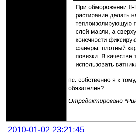
При обморожении II-
растирание делать н
теплоизолирующую по
слой марли, а сверх
конечности фиксирую
фанеры, плотный кар
повязки. В качестве
использовать ватник
пс. собственно я к тому
обязателен?
Отредактировано *Рикк
Неактивен
2010-01-02 23:21:45