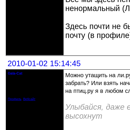
ненормальный (Л.
Здесь почти не б
почту (в профиле
Неактивен
2010-01-02 15:14:45
Gala-Cat
Можно утащить на ли.р
I believe I can fly
забрать? Или взять нач
Откуда: почти Киев, Украина
на птиц.ру я в любом с
Зарегистрирован: 2009-05-10
Сообщений: 648
Профиль
Вебсайт
Улыбайся, даже 
высохнут
Неактивен