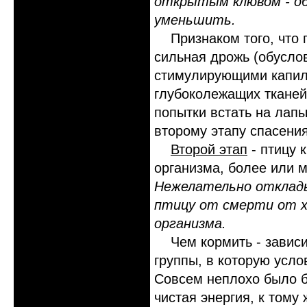
открытым клювом - об
уменьшить.
Признаком того, что пт
сильная дрожь (обусл
стимулирующими капил
глубоколежащих тканей 
попытки встать на лапы
второму этапу спасения
Второй этап
- птицу 
организма, более или м
Нежелательно отклады
птицу от смерти от х
организма.
Чем кормить - зависит 
группы, в которую усл
Совсем неплохо было бы
чистая энергия, к тому