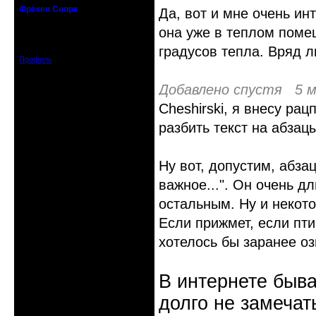
Фрёкен Снорк
Да, вот и мне очень ин
действительный член клуба
она уже в теплом помещ
Откуда: Петербург
Зарегистрирован: 2008-08-19
Сообщений: 910
градусов тепла. Вряд л
Профиль
Добавлено спустя 5 м
Cheshirski, я внесу ра
разбить текст на абзац
Ну вот, допустим, абза
важное...". Он очень д
остальным. Ну и некот
Если прижмет, если пти
хотелось бы заранее о
В интернете быва
долго не замечат