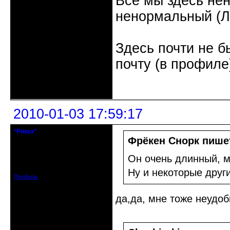
Все мы здесь не
ненормальный (Л.
Здесь почти не б
почту (в профиле
Неактивен
2010-01-03 17:59:17
*Рикка*
гулеrator
Фрёкен Снорк пише
Откуда: М.
Он очень длинный, м
Зарегистрирован: 2008-09-06
Сообщений: 1799
Ну и некоторые друг
Профиль
да,да, мне тоже неудоб