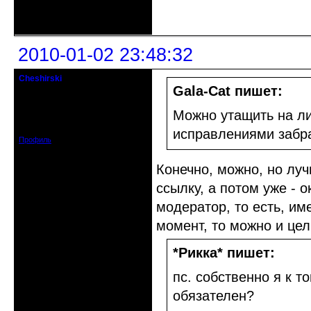
Неактивен
2010-01-02 23:48:32
Cheshirski
Знахарь-самоучка
Gala-Cat пишет:
Откуда: Тушино, Москва
Можно утащить на ли
Зарегистрирован: 2008-09-09
Сообщений: 15623
исправлениями забр
Профиль
Конечно, можно, но луч
ссылку, а потом уже - 
модератор, то есть, им
момент, то можно и цел
*Рикка* пишет:
пс. собственно я к т
обязателен?