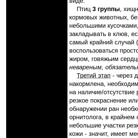
виде.
Птиц
3 группы
, хищ
кормовых животных, без
небольшими кусочками,
закладывать в клюв, ес
самый крайний случай 
воспользоваться прост
жиром, говяжьим серд
невареным, обязатель
Третий этап
- через д
накормлена, необходим
на наличие/отсутствие 
резкое покраснение или
обнаружении ран необх
орнитолога, в крайнем 
небольшие участки рез
кожи - значит, имеет 