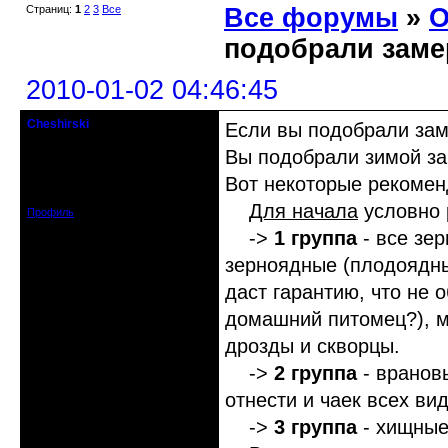
Страниц:
1
2
3
Все
Все форумы
»
О
подобрали заме
2010-01-02 04:46:45
Cheshirski
Если вы подобрали зам
Знахарь-самоучка
Вы подобрали зимой за
Откуда: Тушино, Москва
Вот некоторые рекомен
Зарегистрирован: 2008-09-09
Сообщений: 15623
Для начала
условно 
Профиль
->
1 группа
- все зе
зерноядные (плодоядные
даст гарантию, что не 
домашний питомец?), м
дрозды и скворцы.
->
2 группа
- вранов
отнести и чаек всех ви
->
3 группа
- хищные