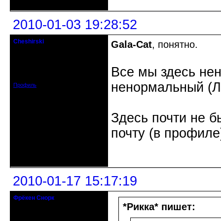
2010-01-03 19:28:52
Cheshirski
Gala-Cat
, понятно.
Знахарь-самоучка
Откуда: Тушино, Москва
Все мы здесь не
Зарегистрирован: 2008-09-09
Сообщений: 15623
ненормальный (Л.
Профиль
Здесь почти не б
почту (в профиле
Неактивен
2010-01-17 15:17:19
Фрёкен Снорк
действительный член клуба
*Рикка* пишет:
Откуда: Петербург
Зарегистрирован: 2008-08-19