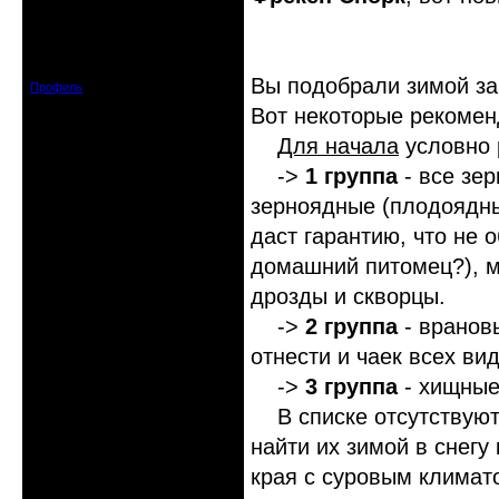
Знахарь-самоучка
Откуда: Тушино, Москва
Зарегистрирован: 2008-09-09
Сообщений: 15623
Вы подобрали зимой за
Профиль
Вот некоторые рекомен
Для начала
условно 
->
1 группа
- все зе
зерноядные (плодоядные
даст гарантию, что не 
домашний питомец?), м
дрозды и скворцы.
->
2 группа
- вранов
отнести и чаек всех ви
->
3 группа
- хищные
В списке отсутствуют 
найти их зимой в снегу
края с суровым климат