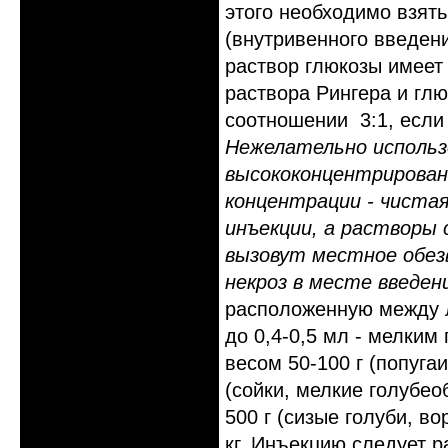
этого необходимо взять
(внутривенного введени
раствор глюкозы имеет
раствора Рингера и глю
соотношении 3:1, если
Нежелательно использ
высококонцентрирован
концентрации - чистая
инъекции, а растворы 
вызовут местное обезв
некроз в месте введен
расположенную между 
до 0,4-0,5 мл - мелким 
весом 50-100 г (попуга
(сойки, мелкие голубео
500 г (сизые голуби, в
кг. Инъекцию следует 