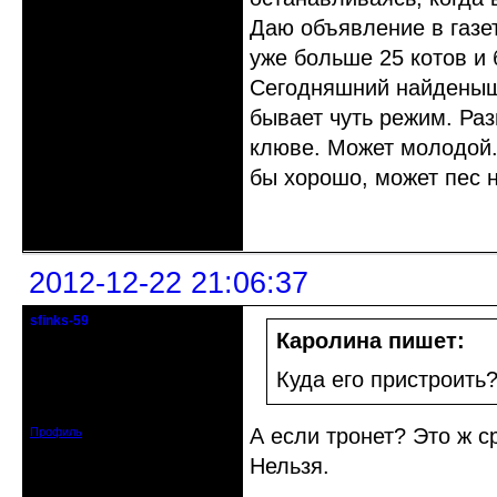
Даю объявление в газет
уже больше 25 котов и 
Сегодняшний найденыш, 
бывает чуть режим. Раз
клюве. Может молодой.
бы хорошо, может пес н
Неактивен
2012-12-22 21:06:37
sfinks-59
Старейшина клуба
Каролина пишет:
Откуда: Междуречье-
Куда его пристроить
Олбово.Тверь.
Зарегистрирован: 2009-07-23
Сообщений: 7360
А если тронет? Это ж ср
Профиль
Нельзя.