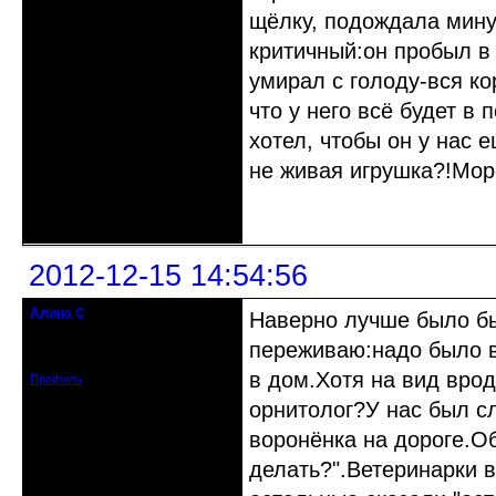
щёлку, подождала мину
критичный:он пробыл в 
умирал с голоду-вся ко
что у него всё будет в
хотел, чтобы он у нас е
не живая игрушка?!Мор
Неактивен
2012-12-15 14:54:56
Алина С
Наверно лучше было бы
гость клуба
переживаю:надо было вс
Зарегистрирован: 2012-12-15
Сообщений: 4
в дом.Хотя на вид врод
Профиль
орнитолог?У нас был сл
воронёнка на дороге.Об
делать?".Ветеринарки в