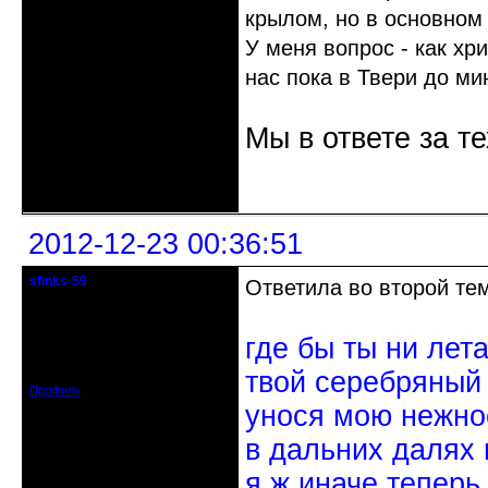
крылом, но в основном 
У меня вопрос - как хр
нас пока в Твери до ми
Мы в ответе за те
Неактивен
2012-12-23 00:36:51
sfinks-59
Ответила во второй те
Старейшина клуба
Откуда: Междуречье-
где бы ты ни лет
Олбово.Тверь.
Зарегистрирован: 2009-07-23
Сообщений: 7360
твой серебряный
Профиль
унося мою нежно
в дальних далях 
я ж иначе теперь