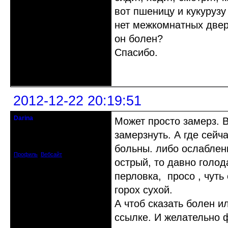
вот пшеницу и кукурузу
нет межкомнатных двер
он болен?
Спасибо.
Неактивен
2012-12-22 20:19:51
Darina
Может просто замерз. 
Старейшина клуба
замерзнуть. А где сейча
Откуда: Украина, г. Бердянск
Зарегистрирован: 2010-05-26
Сообщений: 7078
больны. либо ослаблен
Профиль
Вебсайт
острый, то давно голо
перловка, просо , чуть
горох сухой.
А чтоб сказать болен и
ссылке. И желательно ф