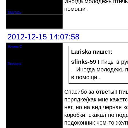
Иногда молодежь птичья
Откуда: Москва
Зарегистрирован: 2011-12-22
Сообщений: 2412
помощи .
Профиль
Неактивен
2012-12-15 14:07:58
Алина С
гость клуба
Lariska пишет:
Зарегистрирован: 2012-12-15
Сообщений: 4
sfinks-59
Птицы в ру
Профиль
. Иногда молодежь п
в помощи .
Спасибо за ответы!Птиц
порядке(как мне кажетс
нет, но на вид черная 
коробки, скакал по под
подоконник чем-то жёлт