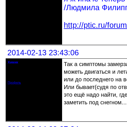
/Людмила Филипп
http://ptic.ru/fo
Неактивен
2014-02-13 23:43:06
Химик
Так а симптомы замерза
Действительный член клуба
можеть двигаться и лет
Откуда: Харьков, Украина
Зарегистрирован: 2013-06-10
Сообщений: 530
или до последнего на в
Профиль
Или бывает(судя по отв
это ещё надо найти, гд
заметить под снегном...
Неактивен