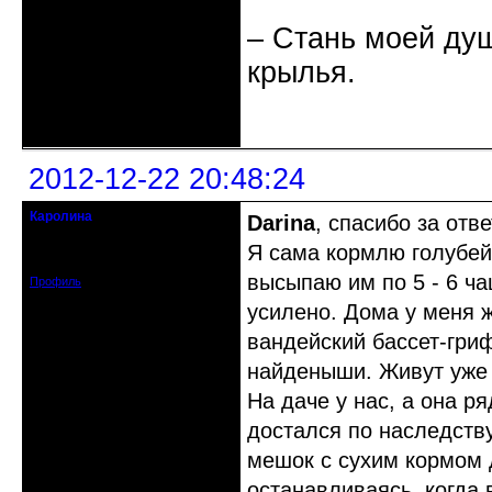
– Стань моей душ
крылья.
Неактивен
2012-12-22 20:48:24
Каролина
Darina
, спасибо за отве
гость клуба
Я сама кормлю голубей 
Зарегистрирован: 2012-12-22
Сообщений: 4
высыпаю им по 5 - 6 ча
Профиль
усилено. Дома у меня ж
вандейский бассет-гриф
найденыши. Живут уже
На даче у нас, а она ря
достался по наследству
мешок с сухим кормом 
останавливаясь, когда 