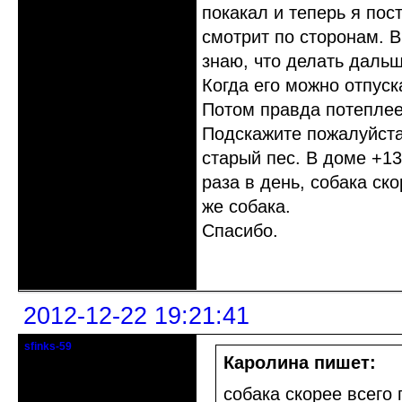
покакал и теперь я пос
смотрит по сторонам. В
знаю, что делать даль
Когда его можно отпуска
Потом правда потеплеет
Подскажите пожалуйста,
старый пес. В доме +1
раза в день, собака ско
же собака.
Спасибо.
Неактивен
2012-12-22 19:21:41
sfinks-59
Старейшина клуба
Каролина пишет:
Откуда: Междуречье-
собака скорее всего 
Олбово.Тверь.