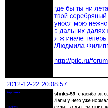
где бы ты ни лет
твой серебряный
унося мою нежно
в дальних далях 
я ж иначе теперь
/Людмила Филипп
http://ptic.ru/fo
Неактивен
2012-12-22 20:08:57
Каролина
sfinks-59
, спасибо за с
гость клуба
Лапы у него уже норма
Зарегистрирован: 2012-12-22
Сообщений: 4
сидит, ходит, смотрит, 
Профиль