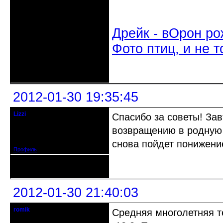
Дрейк - вОрон ро
Фото птиц, и не т
Неактивен
2012-01-30 19:35:45
Lizzi
Спасибо за советы! Зав
гость клуба
возвращению в родную 
Откуда: Красноярск
Зарегистрирован: 2010-01-10
Сообщений: 33
снова пойдет понижени
Профиль
Неактивен
2012-01-30 21:40:03
romik
Средняя многолетняя т
29.09.1974 - 06.04.2017 R.I.P.