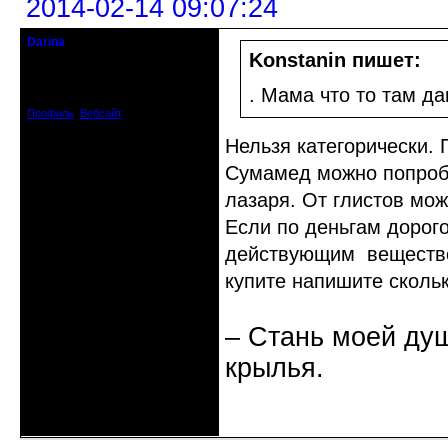
2014-02-14 09:07:24
Darina
Старейшина клуба
Konstanin пишет:
Откуда: Украина, г. Бердянск
Зарегистрирован: 2010-05-26
. Мама что то там д
Сообщений: 7078
Профиль
Вебсайт
Нельзя категорически. 
Сумамед можно попробо
лазаря. От глистов мож
Если по деньгам дорог
действующим веществом
купите напишите сколь
– Стань моей душ
крылья.
Неактивен