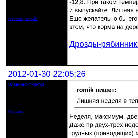
-12,8. При таком темп
Откуда: Донецк-Мариуполь
и выпускайте. Лишняя н
Зарегистрирован: 2011-02-26
Сообщений: 4928
Еще желательно бы его
Профиль
Вебсайт
этом, что корма на дер
Дрозды-рябинник
Неактивен
2012-01-30 22:05:26
Владимир Филатов
24.08.1952 - 09.11.2019 R.I.P.
romik пишет:
Откуда: Санкт-Петербург
Лишняя неделя в теп
Зарегистрирован: 2010-10-20
Сообщений: 20570
Профиль
Неделя, максимум, две
Даже пр двух-трех неде
грудных (приводящих) 