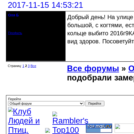
2017-11-15 14:53:21
Оля Б
Добрый день! На улице
гость клуба
большой, с когтями, ес
Зарегистрирован: 2017-11-15
Сообщений: 1
кольце выбито 2016г9К
Профиль
вид здоров. Посоветуй
Неактивен
Страниц:
1
2
3
Все
Все форумы
»
О
подобрали заме
Перейти