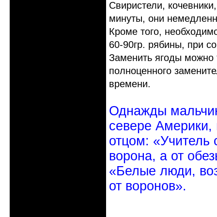
Свиристели, кочевники,
минуты, они немедленн
Кроме того, необходимо
60-90гр. рябины, при с
Заменить ягоды можно т
полноценного заменител
времени.
Однажды мальчик
севере Америки,
отцом: «Учитель 
ворона, а от обе
«Белые люди, во
от воронов».