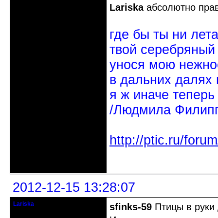
Lariska
абсолютно пра
где бы ты ни лет
твой серебряный
унося мою нежно
в дальних далях 
я ж иначе теперь
/Людмила Филипп
http://ptic.ru/fo
Неактивен
2012-12-15 13:28:07
Lariska
sfinks-59
Птицы в руки 
Старейшина клуба