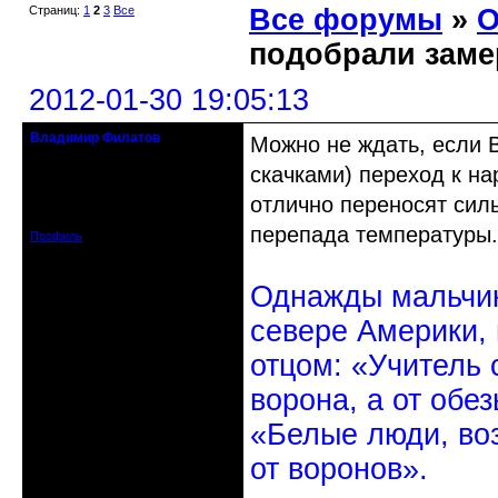
Страниц:
1
2
3
Все
Все форумы
»
О
подобрали заме
2012-01-30 19:05:13
Владимир Филатов
Можно не ждать, если 
24.08.1952 - 09.11.2019 R.I.P.
скачками) переход к на
Откуда: Санкт-Петербург
отлично переносят силь
Зарегистрирован: 2010-10-20
Сообщений: 20570
перепада температуры.
Профиль
Однажды мальчик
севере Америки,
отцом: «Учитель 
ворона, а от обе
«Белые люди, во
от воронов».