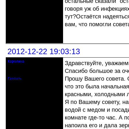
остальные сказали "ост
говоря уж об инфекция
тут?Остаётся надеяться
вам, что помогли совет
Неактивен
2012-12-22 19:03:13
Каролина
Здравствуйте, уважае
гость клуба
Спасибо большое за о
Зарегистрирован: 2012-12-22
Сообщений: 4
Прошу Вашего совета. 
Профиль
что это была начальна
красными, холодными л
Я по Вашему совету, на
водой с медом и посади
комнате где-то час. А п
напоила его и дала зер