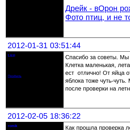
Дрейк - вОрон ро
Фото птиц, и не т
Неактивен
2012-01-31 03:51:44
Lizzi
Спасибо за советы. Мы 
гость клуба
Клетка маленькая, лет
Откуда: Красноярск
Зарегистрирован: 2010-01-10
Сообщений: 33
ест отлично! От яйца о
Профиль
яблока тоже чуть-чуть.
после проверки на летн
Неактивен
2012-02-05 18:36:22
romik
Как прошла проверка л
29.09.1974 - 06.04.2017 R.I.P.