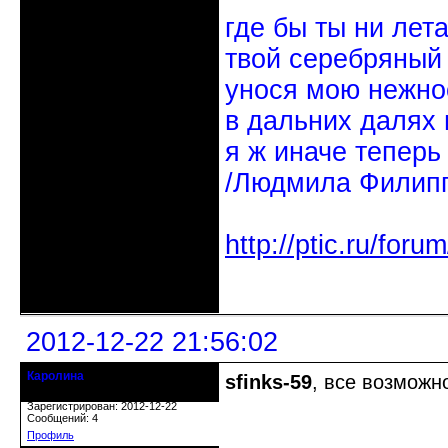
где бы ты ни лет
твой серебряный
унося мою нежно
в дальних далях 
я ж иначе теперь
/Людмила Филипп
http://ptic.ru/fo
Неактивен
2012-12-22 21:56:02
Каролина
sfinks-59
, все возможн
гость клуба
Зарегистрирован: 2012-12-22
Сообщений: 4
Профиль