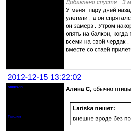
Добавлено спустя 3 м
У меня пару дней наза
улетели , а он спрятал
он замерз . Утром нако
опять на балкон, когда
всеми на свой чердак ,
вместе со стаей прилет
Неактивен
2012-12-15 13:22:02
sfinks-59
Алина С
, обычно птицы
Старейшина клуба
Откуда: Междуречье-
Олбово.Тверь.
Lariska пишет:
Зарегистрирован: 2009-07-23
Сообщений: 7360
Профиль
внешне вроде без п