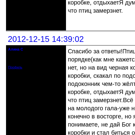
коробке, отдыхаетЯ дум
что птиц замерзнет.
Неактивен
2012-12-15 14:39:02
Алина С
Спасибо за ответы!Птиц
гость клуба
порядке(как мне кажетс
Зарегистрирован: 2012-12-15
Сообщений: 4
нет, но на вид черная 
Профиль
коробки, скакал по под
подоконник чем-то жёлт
коробке, отдыхаетЯ дум
что птиц замерзнет.Всё
на молодого гала-уже н
конечно в восторге, но
понимаете, не дай Бог 
коробки и стал биться 