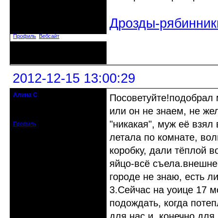
Откуда: Донецк-Мариуполь
Дрозды-рябинник
Зарегистрирован: 2011-02-26
Сообщений: 4928
Профиль
Вебсайт
Неактивен
2012-12-15 13:00:29
Алина С
Посоветуйте!подобрал
гость клуба
или он не знаем, не же
Зарегистрирован: 2012-12-15
Сообщений: 4
"никакая", муж её взял
Профиль
летала по комнате, вол
коробку, дали тёплой 
яйцо-всё съела.внешне
городе не знаю, есть л
3.Сейчас на уоице 17 
подождать, когда потеп
для нас и, конечно дл