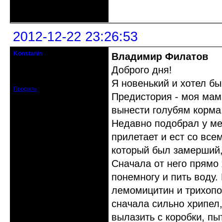
Неактивен
2012-12-22 23:26:53
Konstanin
Владимир Филатов
гость клуба
Доброго дня!
Откуда: Тверь
Зарегистрирован: 2012-12-22
Сообщений: 9
Я новенький и хотел бы
Профиль
Предистория - моя мам
вынести голубям корма
Недавно подобрал у ме
прилетает и ест со все
который был замерший,
Сначала от него прямо
понемногу и пить воду.
лемомицитин и трихопол
сначала сильно хрипел
вылазить с коробки, пы