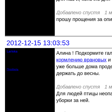
Добавлено спустя 1 м
прошу прощения за опи
Неактивен
2012-12-15 13:03:53
Lariska
Алина ! Подкормите гал
Старейшина клуба
кормлению врановых
и 
Откуда: Москва
Зарегистрирован: 2011-12-22
Сообщений: 2412
уже больше дома проде
Профиль
держать до весны.
Добавлено спустя 1 м
Для людей птицы неопа
уборки за ней.