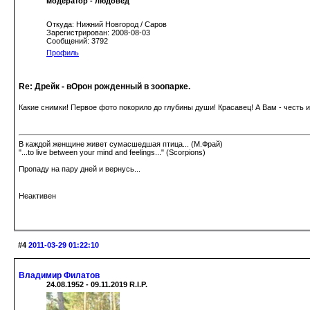
модератор - людовед
Откуда: Нижний Новгород / Саров
Зарегистрирован: 2008-08-03
Сообщений: 3792
Профиль
Re: Дрейк - вОрон рожденный в зоопарке.
Какие снимки! Первое фото покорило до глубины души! Красавец! А Вам - честь и
В каждой женщине живет сумасшедшая птица... (М.Фрай)
"...to live between your mind and feelings..." (Scorpions)
Пропаду на пару дней и вернусь...
Неактивен
#4
2011-03-29 01:22:10
Владимир Филатов
24.08.1952 - 09.11.2019 R.I.P.