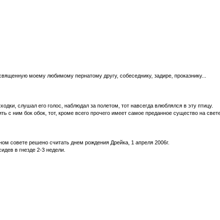
вященную моему любимому пернатому другу, собеседнику, задире, проказнику...
ходки, слушал его голос, наблюдал за полетом, тот навсегда влюблялся в эту птицу.
ить с ним бок обок, тот, кроме всего прочего имеет самое преданное существо на све
йном совете решено считать днем рождения Дрейка, 1 апреля 2006г.
идев в гнезде 2-3 недели.