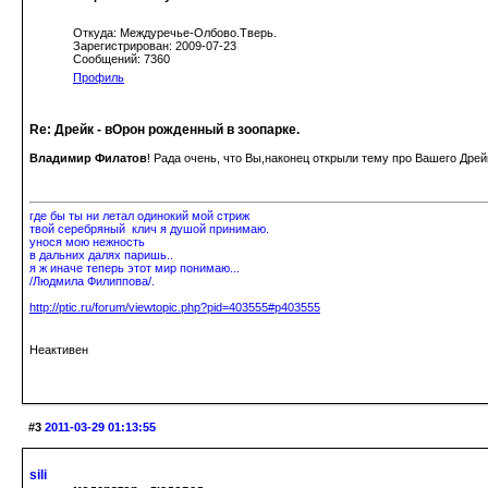
Откуда: Междуречье-Олбово.Тверь.
Зарегистрирован: 2009-07-23
Сообщений: 7360
Профиль
Re: Дрейк - вОрон рожденный в зоопарке.
Владимир Филатов
! Рада очень, что Вы,наконец открыли тему про Вашего Дре
где бы ты ни летал одинокий мой стриж
твой серебряный клич я душой принимаю.
унося мою нежность
в дальних далях паришь..
я ж иначе теперь этот мир понимаю...
/Людмила Филиппова/.
http://ptic.ru/forum/viewtopic.php?pid=403555#p403555
Неактивен
#3
2011-03-29 01:13:55
sili