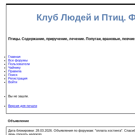
Клуб Людей и Птиц. 
Птицы. Содержание, приручение, лечение. Попугаи, врановые, певчие
Главная
Все форумы
Пользователи
Чайнику
Правила
Поиск
Регистрация
Войти
Вы не зашли.
Версия для печати
Объявление
Дата блокировки: 28.03.2026. Объявления по форумам: "оплата хостинга". Спас
день грохать надоело.