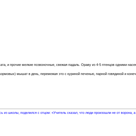
чата, и прочие мелкие позвоночные, свежая падаль. Ораву из 4-5 птенцов одними на
кормовых
) мышат в день, перемежая это с куриной печенью, парной говядиной и коне
 из школы, поделился с отцом: «Учитель сказал, что люди произошли не от ворона, а