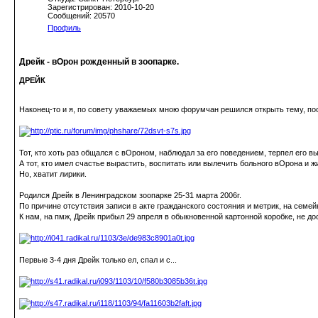
Зарегистрирован: 2010-10-20
Сообщений: 20570
Профиль
Дрейк - вОрон рожденный в зоопарке.
ДРЕЙК
Наконец-то и я, по совету уважаемых мною форумчан решился открыть тему, пос
Тот, кто хоть раз общался с вОроном, наблюдал за его поведением, терпел его вы
А тот, кто имел счастье вырастить, воспитать или вылечить больного вОрона и ж
Но, хватит лирики.
Родился Дрейк в Ленинградском зоопарке 25-31 марта 2006г.
По причине отсутствия записи в акте гражданского состояния и метрик, на семе
К нам, на пмж, Дрейк прибыл 29 апреля в обыкновенной картонной коробке, не дос
Первые 3-4 дня Дрейк только ел, спал и с...