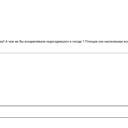
йка!! А чем же Вы вскармливали недосидевшего в гнезде ? Птенцов они насекомыми вс