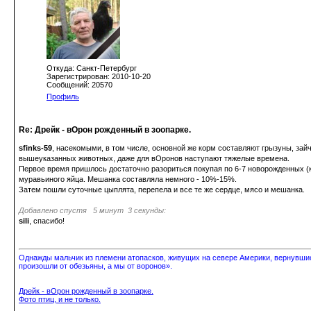
Откуда: Санкт-Петербург
Зарегистрирован: 2010-10-20
Сообщений: 20570
Профиль
Re: Дрейк - вОрон рожденный в зоопарке.
sfinks-59
, насекомыми, в том числе, основной же корм составляют грызуны, зай
вышеуказанных животных, даже для вОронов наступают тяжелые времена.
Первое время пришлось достаточно разориться покупая по 6-7 новорожденных (
муравьиного яйца. Мешанка составляла немного - 10%-15%.
Затем пошли суточные цыплята, перепела и все те же сердце, мясо и мешанка.
Добавлено спустя 5 минут 3 секунды:
sili
, спасибо!
Однажды мальчик из племени атопасков, живущих на севере Америки, вернувшись
произошли от обезьяны, а мы от воронов».
Дрейк - вОрон рожденный в зоопарке.
Фото птиц, и не только.