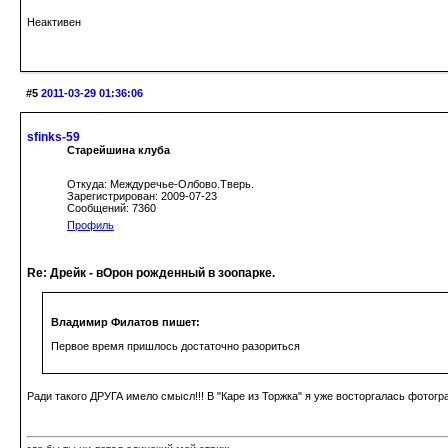
Неактивен
#5
2011-03-29 01:36:06
sfinks-59
Старейшина клуба
Откуда: Междуречье-Олбово.Тверь.
Зарегистрирован: 2009-07-23
Сообщений: 7360
Профиль
Re: Дрейк - вОрон рожденный в зоопарке.
Владимир Филатов пишет:
Первое время пришлось достаточно разориться
Ради такого ДРУГА имело смысл!!! В "Каре из Торжка" я уже восторгалась фотогра