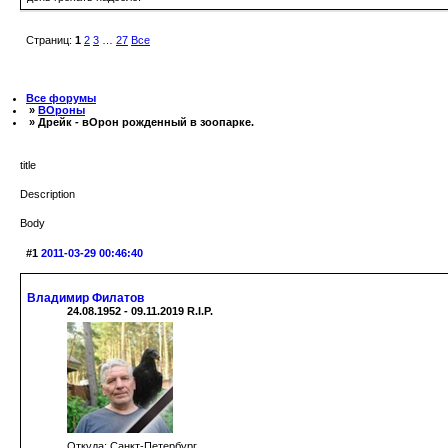
Страниц:
1
2
3
…
27
Все
Все форумы
»
ВОроны
» Дрейк - вОрон рожденный в зоопарке.
title
Description
Body
#1
2011-03-29 00:46:40
Владимир Филатов
24.08.1952 - 09.11.2019 R.I.P.
Откуда: Санкт-Петербург