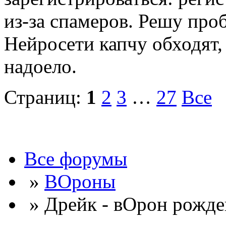
из-за спамеров. Решу про
Нейросети капчу обходят, 
надоело.
Страниц:
1
2
3
…
27
Все
Все форумы
»
ВОроны
» Дрейк - вОрон рожде