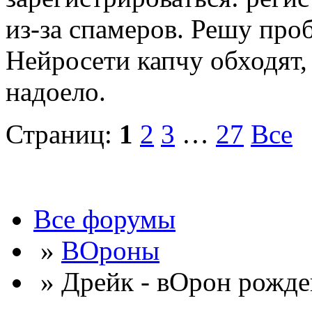
из-за спамеров. Решу про
Нейросети капчу обходят, 
надоело.
Страниц:
1
2
3
…
27
Все
Все форумы
»
ВОроны
» Дрейк - вОрон рожде