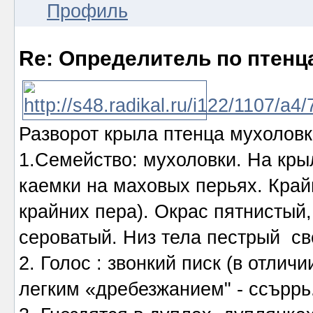
Профиль
Re: Определитель по птенц
Разворот крыла птенца мухоловки
1.Семейство: мухоловки. На кр
каемки на маховых перьях. Край
крайних пера). Окрас пятнистый,
сероватый. Низ тела пестрый св
2. Голос : звонкий писк (в отлич
легким «дребезжанием" - ссъррь.