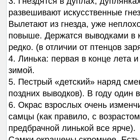
3. Гнездятся в дуплах, дуплянка
развешивают искусственные гнез
Вылетают из гнезда, уже неплох
повыше. Держатся выводками в 
редко. (в отличии от птенцов за
4. Линька: первая в конце лета и
зимой.
5. Пестрый «детский» наряд сме
поздних выводков). В году один 
6. Окрас взрослых очень изменч
самцы (как правило, с возрасто
предбрачной линькой все ярче).
Самки окрашены скромнее. Есть