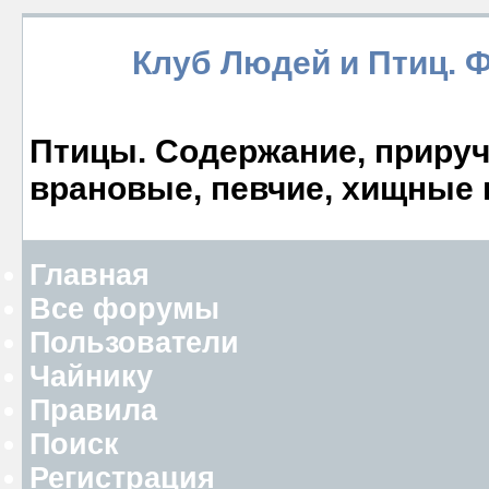
Клуб Людей и Птиц. 
Птицы. Содержание, прируче
врановые, певчие, хищные 
Главная
Все форумы
Пользователи
Чайнику
Правила
Поиск
Регистрация