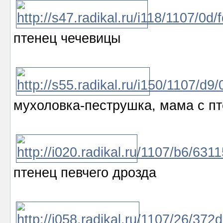
птенец чечевицы
мухоловка-пеструшка, мама с пт
птенец певчего дрозда