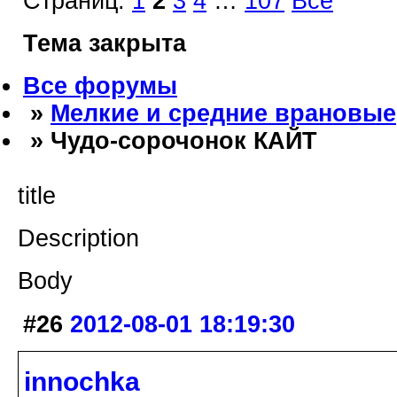
Страниц:
1
2
3
4
…
107
Все
Тема закрыта
Все форумы
»
Мелкие и средние врановые
» Чудо-сорочонок КАЙТ
title
Description
Body
#26
2012-08-01 18:19:30
innochka