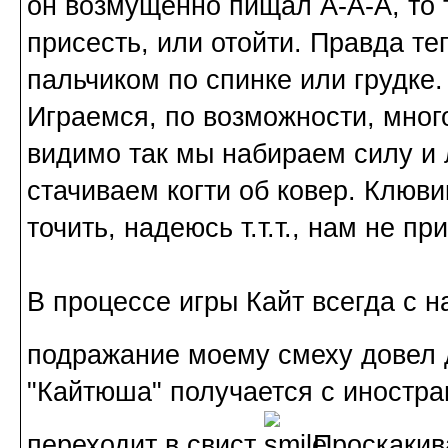
он возмущенно пищал А-А-А, то
присесть, или отойти. Правда те
пальчиком по спинке или грудке.
Играемся, по возможности, мног
видимо так мы набираем силу и л
стачиваем когти об ковер. Клюви
точить, надеюсь т.т.т., нам не пр
В процессе игры Кайт всегда с н
подражание моему смеху довел
"Кайтюша" получается с иностр
переходит в свист
Проскакива