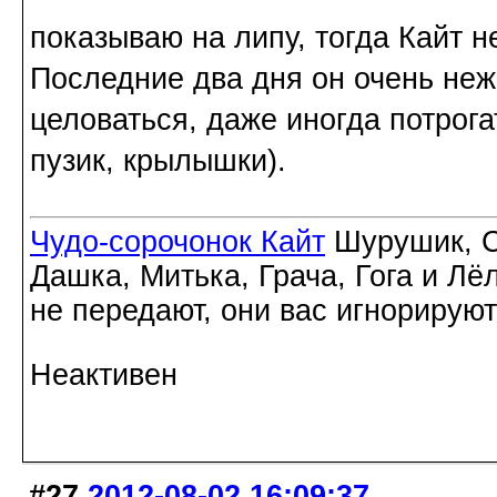
показываю на липу, тогда Кайт н
Последние два дня он очень нежн
целоваться, даже иногда потрога
пузик, крылышки).
Чудо-сорочонок Кайт
Шурушик, С
Дашка, Митька, Грача, Гога и Лё
не передают, они вас игнорируют
Неактивен
#27
2012-08-02 16:09:37