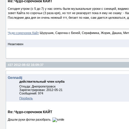
Re: Чудо-сорочонок КАЙТ
Сегодня утром (с 5 до 7) у нас опять были музыкальные уроки с синицей, видимо 
зовет Кайта по сорочьи (3 раза кря), но тот не реагирует пока я ему не скажу: - Ка
Последние два дня он очень нежный ттт, бегает по нам, сам дается целоваться, д
Чудо-сорочонок Кайт
Шурушик, Сарочка с Беней, Серафимка, Жорик, Дашка, Митьк
Неактивен
#27
2012-08-02 16:09:37
Gennadij
действительный член клуба
Откуда: Днепропетровск
Зарегистрирован: 2012-05-21
Сообщений: 974
Профиль
Re: Чудо-сорочонок КАЙТ
Дошли руки фотки разобрать.