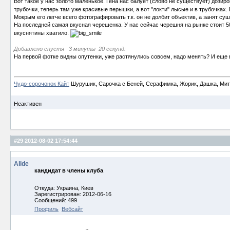
Вот такое у нас золото маленькое. Гена нас балует (слово не существует) дозир
трубочки, теперь там уже красивые перышки, а вот "локти" лысые и в трубочках. 
Мокрым его легче всего фотографировать т.к. он не долбит объектив, а занят суш
На последней самая вкусная черешенка. У нас сейчас черешня на рынке стоит 50
вкуснятины хватило.
Добавлено спустя 3 минуты 20 секунд:
На первой фотке видны опутенки, уже растянулись совсем, надо менять? И еще в
Чудо-сорочонок Кайт
Шурушик, Сарочка с Беней, Серафимка, Жорик, Дашка, Митьк
Неактивен
#29
2012-08-02 17:54:44
Alide
кандидат в члены клуба
Откуда: Украина, Киев
Зарегистрирован: 2012-06-16
Сообщений: 499
Профиль
Вебсайт