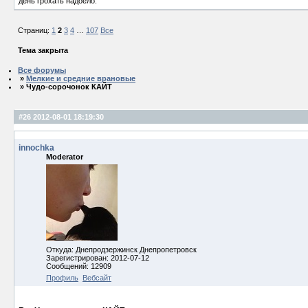
день грохать надоело.
Страниц:
1
2
3
4
…
107
Все
Тема закрыта
Все форумы
»
Мелкие и средние врановые
» Чудо-сорочонок КАЙТ
#26
2012-08-01 18:19:30
innochka
Moderator
Откуда: Днепродзержинск Днепропетровск
Зарегистрирован: 2012-07-12
Сообщений: 12909
Профиль
Вебсайт