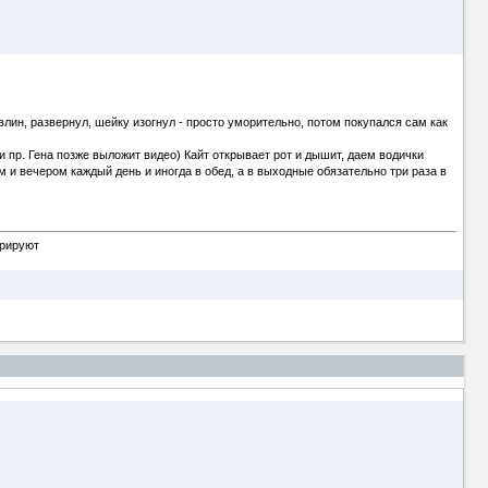
авлин, развернул, шейку изогнул - просто уморительно, потом покупался сам как
и пр. Гена позже выложит видео) Кайт открывает рот и дышит, даем водички
м и вечером каждый день и иногда в обед, а в выходные обязательно три раза в
орируют