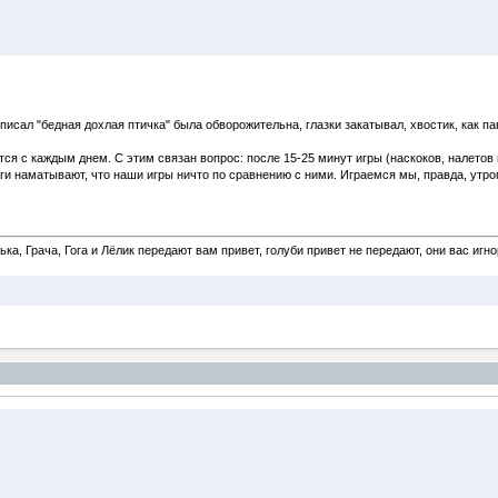
е писал "бедная дохлая птичка" была обворожительна, глазки закатывал, хвостик, как п
ся с каждым днем. С этим связан вопрос: после 15-25 минут игры (наскоков, налетов 
ги наматывают, что наши игры ничто по сравнению с ними. Играемся мы, правда, утро
а, Грача, Гога и Лёлик передают вам привет, голуби привет не передают, они вас игн