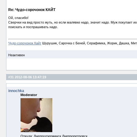
Re: Чудо-сорочонок КАЙТ
Ой, спасибо!
Сверчки на вид просто жуть, но если малявке надо, значит надо. Муж покупает их
поискать и поспрашивать надо.
Чудо-сорочонок Кайт
Шурушик, Сарочка с Беней, Серафимка, Жорик, Дашка, Митьк
Неактивен
#31
2012-08-06 13:47:19
innochka
Moderator
Откуда: Днепродзержинск Днепропетровск