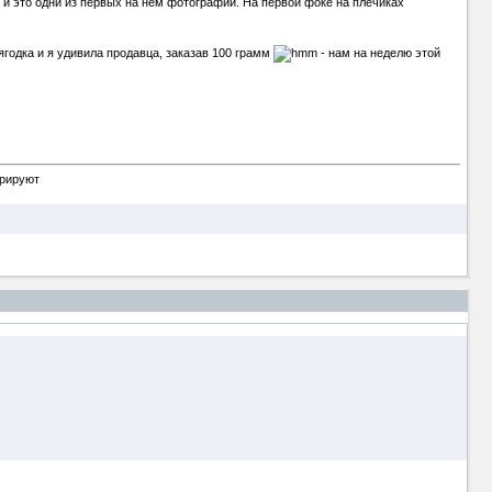
 и это одни из первых на нем фотографии. На первой фоке на плечиках
ягодка и я удивила продавца, заказав 100 грамм
- нам на неделю этой
орируют