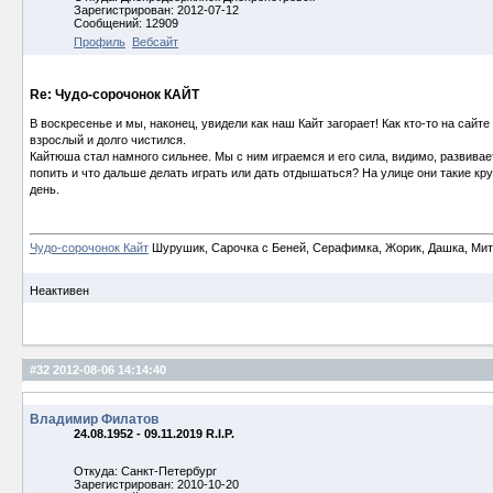
Зарегистрирован: 2012-07-12
Сообщений: 12909
Профиль
Вебсайт
Re: Чудо-сорочонок КАЙТ
В воскресенье и мы, наконец, увидели как наш Кайт загорает! Как кто-то на сайт
взрослый и долго чистился.
Кайтюша стал намного сильнее. Мы с ним играемся и его сила, видимо, развивает
попить и что дальше делать играть или дать отдышаться? На улице они такие кру
день.
Чудо-сорочонок Кайт
Шурушик, Сарочка с Беней, Серафимка, Жорик, Дашка, Митьк
Неактивен
#32
2012-08-06 14:14:40
Владимир Филатов
24.08.1952 - 09.11.2019 R.I.P.
Откуда: Санкт-Петербург
Зарегистрирован: 2010-10-20