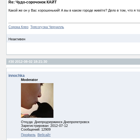
Re: Чудо-сорочонок КАЙТ
Какой же он у Вас хорошенький! А вы в каком городе живёте? Дело в том, что я т
Сорока Клео
Трясогузка Черчилль
Неактивен
#30
2012-08-02 18:21:30
innochka
Moderator
Откуда: Днепродзержинск Днепропетровск
Зарегистрирован: 2012-07-12
Сообщений: 12909
Профиль
Вебсайт