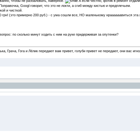
ованно, чтобы не разбаловать, наверное.
А если честно, фотик в ремонт отдали
Поправочка, Googl говорит, что это не локти, а сгиб между кистью и предплечьем.
кой и чисткой.
 грн! (это примерно 200 руб.) - с ума сошли все, НО маленькому нраааааавиться эта 
опрос: по сколько минут ходить с ним на руке придерживая за опутенки?
а, Грача, Гога и Лёлик передают вам привет, голуби привет не передают, они вас игн