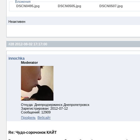
Вложения
DSCN0495.jpg
DSCN0505.jpg
DSCN0507.jpg
Неактивен
#28
2012-08-02 17:17:00
innochka
Moderator
Откуда: Днепродзержинск Днепропетровск
Зарегистрирован: 2012-07-12
Сообщений: 12909
Профиль
Вебсайт
Re: Чудо-сорочонок КАЙТ