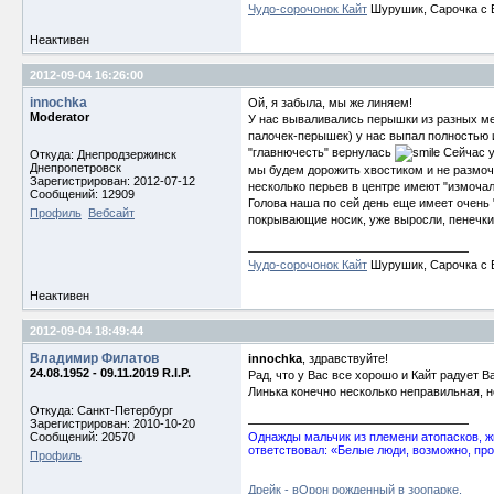
Чудо-сорочонок Кайт
Шурушик, Сарочка с Б
Неактивен
2012-09-04 16:26:00
innochka
Ой, я забыла, мы же линяем!
Moderator
У нас вываливались перышки из разных мес
палочек-перышек) у нас выпал полностью и
"главнючесть" вернулась
Сейчас у
Откуда: Днепродзержинск
Днепропетровск
мы будем дорожить хвостиком и не размоча
Зарегистрирован: 2012-07-12
несколько перьев в центре имеют "измочал
Сообщений: 12909
Голова наша по сей день еще имеет очень "
Профиль
Вебсайт
покрывающие носик, уже выросли, пенечки 
Чудо-сорочонок Кайт
Шурушик, Сарочка с Б
Неактивен
2012-09-04 18:49:44
Владимир Филатов
innochka
, здравствуйте!
24.08.1952 - 09.11.2019 R.I.P.
Рад, что у Вас все хорошо и Кайт радует 
Линька конечно несколько неправильная, но
Откуда: Санкт-Петербург
Зарегистрирован: 2010-10-20
Сообщений: 20570
Однажды мальчик из племени атопасков, жи
ответствовал: «Белые люди, возможно, про
Профиль
Дрейк - вОрон рожденный в зоопарке.