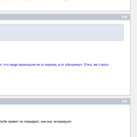
#34
, что люди произошли не от ворона, а от обезьяны». Отец же строго
#35
луби привет не передают, они вас игнорируют