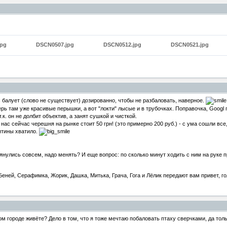
jpg
DSCN0507.jpg
DSCN0512.jpg
DSCN0521.jpg
с балует (слово не существует) дозированно, чтобы не разбаловать, наверное.
рь там уже красивые перышки, а вот "локти" лысые и в трубочках. Поправочка, Googl г
к. он не долбит объектив, а занят сушкой и чисткой.
нас сейчас черешня на рынке стоит 50 грн! (это примерно 200 руб.) - с ума сошли все
ятины хватило.
янулись совсем, надо менять? И еще вопрос: по сколько минут ходить с ним на руке 
еней, Серафимка, Жорик, Дашка, Митька, Грача, Гога и Лёлик передают вам привет, го
ом городе живёте? Дело в том, что я тоже мечтаю побаловать птаху сверчками, да толь