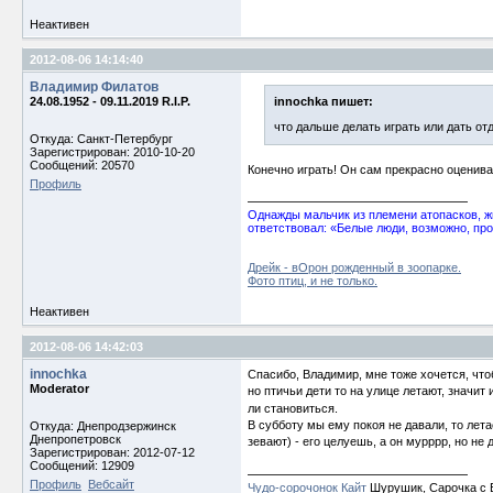
Неактивен
2012-08-06 14:14:40
Владимир Филатов
24.08.1952 - 09.11.2019 R.I.P.
innochka пишет:
что дальше делать играть или дать о
Откуда: Санкт-Петербург
Зарегистрирован: 2010-10-20
Сообщений: 20570
Конечно играть! Он сам прекрасно оценива
Профиль
Однажды мальчик из племени атопасков, жи
ответствовал: «Белые люди, возможно, про
Дрейк - вОрон рожденный в зоопарке.
Фото птиц, и не только.
Неактивен
2012-08-06 14:42:03
innochka
Спасибо, Владимир, мне тоже хочется, что
Moderator
но птичьи дети то на улице летают, значит 
ли становиться.
В субботу мы ему покоя не давали, то лета
Откуда: Днепродзержинск
Днепропетровск
зевают) - его целуешь, а он мурррр, но не
Зарегистрирован: 2012-07-12
Сообщений: 12909
Профиль
Вебсайт
Чудо-сорочонок Кайт
Шурушик, Сарочка с Б