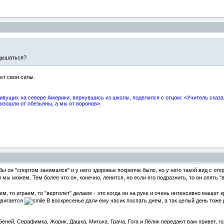
тдышаться?
ет свои силы.
вущих на севере Америки, вернувшись из школы, поделился с отцом: «Учитель сказал
изошли от обезьяны, а мы от воронов».
бы он "спортом занимался" и у него здоровье покрепче было, но у него такой вид с от
и мы можем. Тем более что он, конечно, ленится, но если его подразнить, то он опять 
ем, то играем, то "вертолет" делаем - это когда он на руке и очень интенсивно машет к
 двигается
В воскресенье дали ему часик поспать днем, а так целый день тоже
еней, Серафимка, Жорик, Дашка, Митька, Грача, Гога и Лёлик передают вам привет, го