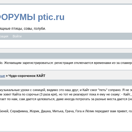
ФОРУМЫ ptic.ru
ищные птицы, совы, голуби.
рация
Войти
ибо. Желающим зарегистрироваться: регистрация отключается временами из-за спамеро
вые
» Чудо-сорочонок КАЙТ
музыкальные уроки с синицей, видимо это наш друг, и Кайт смог "петь" сопрано. Я не з
овет Кайта по сорочьи (3 раза кря), но тот не реагирует пока я ему не скажу: - Кайт, 
гает по нам, сам дается целоваться, даже иногда потрогать за разные места дается (н
еней, Серафимка, Жорик, Дашка, Митька, Грача, Гога и Лёлик передают вам привет, го