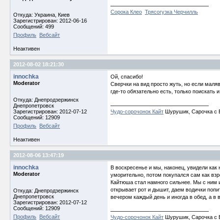
Сорока Клео
Трясогузка Черчилль
Откуда: Украина, Киев
Зарегистрирован: 2012-06-16
Сообщений: 499
Профиль
Вебсайт
Неактивен
2012-08-02 18:21:30
innochka
Ой, спасибо!
Moderator
Сверчки на вид просто жуть, но если маляв
где-то обязательно есть, только поискать 
Откуда: Днепродзержинск
Днепропетровск
Зарегистрирован: 2012-07-12
Чудо-сорочонок Кайт
Шурушик, Сарочка с Б
Сообщений: 12909
Профиль
Вебсайт
Неактивен
2012-08-06 13:47:19
innochka
В воскресенье и мы, наконец, увидели как 
Moderator
уморительно, потом покупался сам как взр
Кайтюша стал намного сильнее. Мы с ним и
открывает рот и дышит, даем водички попи
Откуда: Днепродзержинск
Днепропетровск
вечером каждый день и иногда в обед, а в 
Зарегистрирован: 2012-07-12
Сообщений: 12909
Профиль
Вебсайт
Чудо-сорочонок Кайт
Шурушик, Сарочка с Б