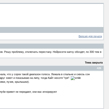
Версия для печати
в. Решу проблему, отключать перестану. Нейросети капчу обходят, по 300 тем в
Тема закрыта
#26
нала, что у сорок такой диапазон голоса. Лежала в спальне и сквозь сон
друг зовет и показываю на липу, тогда Кайт нехотя "гря".
ожки, пузик, крылышки).
луби привет не передают, они вас игнорируют