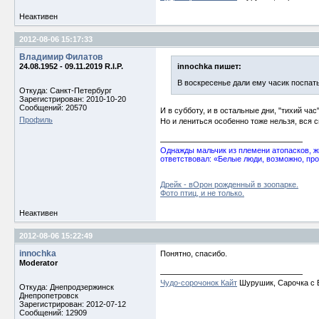
Неактивен
2012-08-06 15:17:33
Владимир Филатов
24.08.1952 - 09.11.2019 R.I.P.
innochka пишет:
В воскресенье дали ему часик поспат
Откуда: Санкт-Петербург
Зарегистрирован: 2010-10-20
Сообщений: 20570
И в субботу, и в остальные дни, "тихий час"
Профиль
Но и лениться особенно тоже нельзя, вся 
Однажды мальчик из племени атопасков, жи
ответствовал: «Белые люди, возможно, про
Дрейк - вОрон рожденный в зоопарке.
Фото птиц, и не только.
Неактивен
2012-08-06 15:22:49
innochka
Понятно, спасибо.
Moderator
Чудо-сорочонок Кайт
Шурушик, Сарочка с Б
Откуда: Днепродзержинск
Днепропетровск
Зарегистрирован: 2012-07-12
Сообщений: 12909