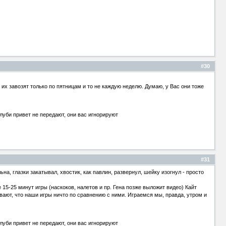
#30
о их завозят только по пятницам и то не каждую неделю. Думаю, у Вас они тоже
луби привет не передают, они вас игнорируют
#31
на, глазки закатывал, хвостик, как павлин, развернул, шейку изогнул - просто
15-25 минут игры (наскоков, налетов и пр. Гена позже выложит видео) Кайт
вают, что наши игры ничто по сравнению с ними. Играемся мы, правда, утром и
луби привет не передают, они вас игнорируют