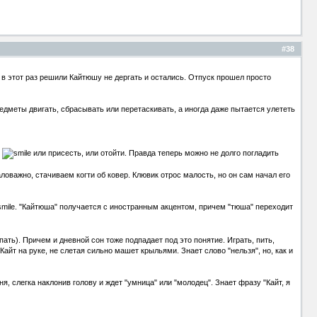
#38
 в этот раз решили Кайтюшу не дергать и остались. Отпуск прошел просто
едметы двигать, сбрасывать или перетаскивать, а иногда даже пытается улететь
я
или присесть, или отойти. Правда теперь можно не долго погладить
ловажно, стачиваем когти об ковер. Клювик отрос малость, но он сам начал его
. "Кайтюша" получается с иностранным акцентом, причем "тюша" переходит
пать). Причем и дневной сон тоже подпадает под это понятие. Играть, пить,
Кайт на руке, не слетая сильно машет крыльями. Знает слово "нельзя", но, как и
ня, слегка наклонив голову и ждет "умница" или "молодец". Знает фразу "Кайт, я