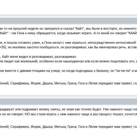
ак-то на прошлой неделе он заигрался и сказал "Кайт", мы были в восторге, но немног
Кайт" - так Гена к нему обращается, когда зазывает играть. А со мной он говорит "КААй
, я пошла готовить ужин, а Гена начал с ним играться, непосредственно интенсивной
+35), но малявка захотел пообщаться, он разговаривал, как бы имитировал речь, вста
, Кайт меня видел и разговаривал, разговаривал.
и пищит как маленький, особенно если нашкодничал или если можно поцеловать его, или 
ом вместе с дикими птицами на улице, но когда подходишь к балкону, он "пи-пи-пи" и 
еней, Серафимка, Жорик, Дашка, Митька, Грача, Гога и Лёлик передают вам привет, го
радирует или подражает моему смеху, не знаю как точнее будет. Уже намного чаще гово
 он не говорит. НО мы стали играть с ним намного чаще и раз процесс пошел, хочется
еней, Серафимка, Жорик, Дашка, Митька, Грача, Гога и Лёлик передают вам привет, го