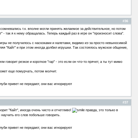
#36
о сомневались т.к. вполне могли принять желаемое за действительное, но потом
т" - так я к нему обращалась. Теперь каждый раз в игре он "произносит слова".
 игры не получилось с наскоками и налетами, видимо из-за просто невыносимой
вляя "Кайт" и при этом иногда долбил игрушки. Так состоялось мужское общение,
говорит резкое и короткое "гар" - это если он что-то прячет, а ты тут мимо
может еще помурчать, потом молчит.
луби привет не передают, они вас игнорируют
#37
рит "Кайт", иногда очень чисто и отчетливо!
правда, это только в
 научить его слов побольше говорить.
луби привет не передают, они вас игнорируют