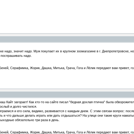
ке надо, значит надо. Муж покупает их в крупном зоомагазине в г. Днепропетровске, н
и поспрашивать надо.
еней, Серафимка, Жорик, Дашка, Митька, Грача, Гога и Лёлик передают вам привет, го
наш Кайт загорает! Как кто-то на сайте писал "бедная дохлая птичка" была обворожитель
ослый и долго чистился.
граемся и его сила, видимо, развивается с каждым днем. С этим связан вопрос: после 
ть и что дальше делать играть или дать отдышаться? На улице они такие круги наматы
выходные обязательно три раза в день.
еней, Серафимка, Жорик, Дашка, Митька, Грача, Гога и Лёлик передают вам привет, го