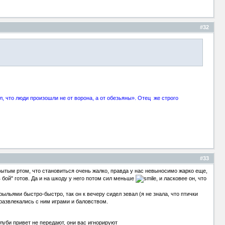
#32
, что люди произошли не от ворона, а от обезьяны». Отец же строго
#33
крытым ртом, что становиться очень жалко, правда у нас невыносимо жарко еще,
"в бой" готов. Да и на шкоду у него потом сил меньше
, и ласковее он, что
рыльями быстро-быстро, так он к вечеру сидел зевал (я не знала, что птички
 развлекались с ним играми и баловством.
луби привет не передают, они вас игнорируют