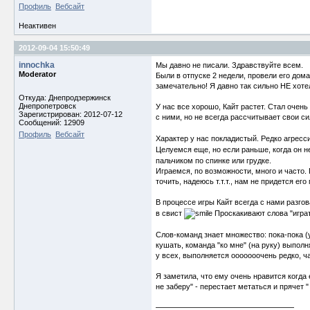
Профиль
Вебсайт
Неактивен
2012-09-04 15:50:49
innochka
Мы давно не писали. Здравствуйте всем.
Moderator
Были в отпуске 2 недели, провели его дом
замечательно! Я давно так сильно НЕ хоте
Откуда: Днепродзержинск
Днепропетровск
У нас все хорошо, Кайт растет. Стал очен
Зарегистрирован: 2012-07-12
с ними, но не всегда рассчитывает свои с
Сообщений: 12909
Профиль
Вебсайт
Характер у нас покладистый. Редко агре
Целуемся еще, но если раньше, когда он н
пальчиком по спинке или грудке.
Играемся, по возможности, много и часто. 
точить, надеюсь т.т.т., нам не придется его
В процессе игры Кайт всегда с нами разг
в свист
Проскакивают слова "играть
Слов-команд знает множество: пока-пока (у
кушать, команда "ко мне" (на руку) выполн
у всех, выполняется ооооооочень редко, ч
Я заметила, что ему очень нравится когда е
не заберу" - перестает метаться и прячет 