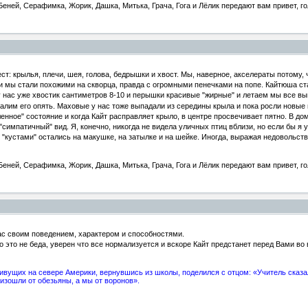
еней, Серафимка, Жорик, Дашка, Митька, Грача, Гога и Лёлик передают вам привет, го
т: крылья, плечи, шея, голова, бедрышки и хвост. Мы, наверное, акселераты потому,
 мы стали похожими на скворца, правда с огромными пенечками на попе. Кайтюша стал
 нас уже хвостик сантиметров 8-10 и перышки красивые "жирные" и летаем мы все выш
лим его опять. Маховые у нас тоже выпадали из середины крыла и пока росли новые 
енное" состояние и когда Кайт расправляет крыло, в центре просвечивает пятно. В дом
симпатичный" вид. Я, конечно, никогда не видела уличных птиц вблизи, но если бы я у
"кустами" остались на макушке, на затылке и на шейке. Иногда, выражая недовольство
еней, Серафимка, Жорик, Дашка, Митька, Грача, Гога и Лёлик передают вам привет, го
Вас своим поведением, характером и способностями.
 это не беда, уверен что все нормализуется и вскоре Кайт предстанет перед Вами во 
вущих на севере Америки, вернувшись из школы, поделился с отцом: «Учитель сказал
изошли от обезьяны, а мы от воронов».