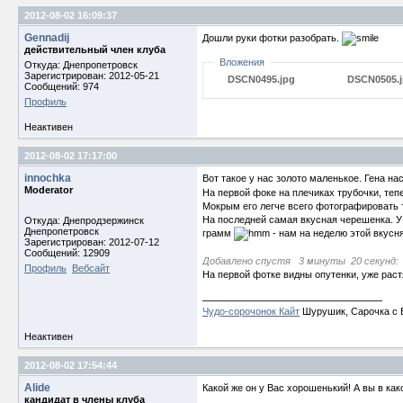
2012-08-02 16:09:37
Gennadij
Дошли руки фотки разобрать.
действительный член клуба
Вложения
Откуда: Днепропетровск
Зарегистрирован: 2012-05-21
DSCN0495.jpg
DSCN0505.
Сообщений: 974
Профиль
Неактивен
2012-08-02 17:17:00
innochka
Вот такое у нас золото маленькое. Гена на
Moderator
На первой фоке на плечиках трубочки, тепе
Мокрым его легче всего фотографировать т.
На последней самая вкусная черешенка. У 
Откуда: Днепродзержинск
Днепропетровск
грамм
- нам на неделю этой вкусн
Зарегистрирован: 2012-07-12
Сообщений: 12909
Добавлено спустя 3 минуты 20 секунд:
Профиль
Вебсайт
На первой фотке видны опутенки, уже раст
Чудо-сорочонок Кайт
Шурушик, Сарочка с Б
Неактивен
2012-08-02 17:54:44
Alide
Какой же он у Вас хорошенький! А вы в как
кандидат в члены клуба