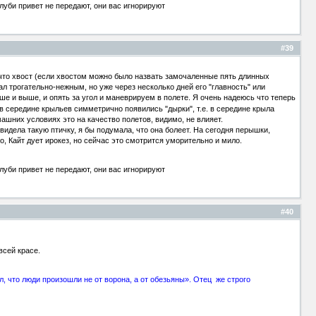
луби привет не передают, они вас игнорируют
#39
 что хвост (если хвостом можно было назвать замочаленные пять длинных
 трогательно-нежным, но уже через несколько дней его "главность" или
е и выше, и опять за угол и маневрируем в полете. Я очень надеюсь что теперь
в середине крыльев симметрично появились "дырки", т.е. в середине крыла
ашних условиях это на качество полетов, видимо, не влияет.
видела такую птичку, я бы подумала, что она болеет. На сегодня перышки,
, Кайт дует ирокез, но сейчас это смотрится уморительно и мило.
луби привет не передают, они вас игнорируют
#40
всей красе.
, что люди произошли не от ворона, а от обезьяны». Отец же строго