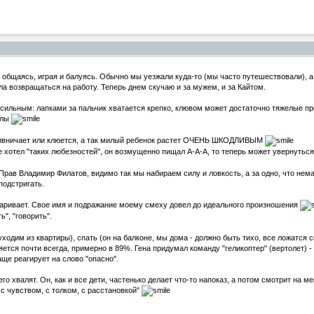
а общаясь, играя и балуясь. Обычно мы уезжали куда-то (мы часто путешествовали), а
ла возвращаться на работу. Теперь днем скучаю и за мужем, и за Кайтом.
ь сильным: лапками за пальчик хватается крепко, клювом может достаточно тяжелые пр
илы
сcивничает или клюется, а так милый ребенок растет ОЧЕНЬ ШКОДЛИВЫМ
е хотел "таких любезностей", он возмущенно пищал А-А-А, то теперь может увернутьс
Прав Владимир Филатов, видимо так мы набираем силу и ловкость, а за одно, что нема
 подстригать.
оваривает. Свое имя и подражание моему смеху довел до идеального произношения
", "говорить".
ходим из квартиры), спать (он на балконе, мы дома - должно быть тихо, все ложатся с
яется почти всегда, примерно в 89%. Гена придумал команду "геликоптер" (вертолет) - 
аще реагирует на слово "опасно".
го хвалят. Он, как и все дети, частенько делает что-то напоказ, а потом смотрит на ме
" с чувством, с толком, с расстановкой"