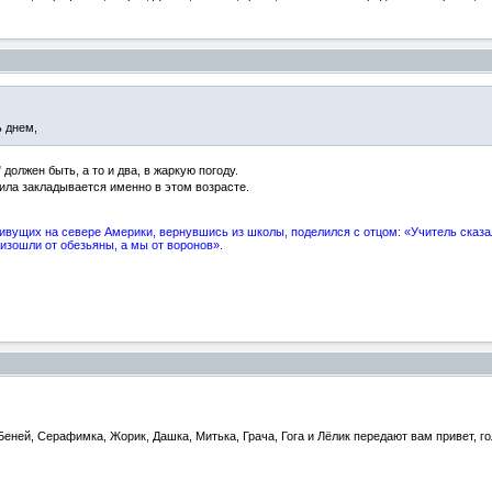
ь днем,
 должен быть, а то и два, в жаркую погоду.
сила закладывается именно в этом возрасте.
вущих на севере Америки, вернувшись из школы, поделился с отцом: «Учитель сказал
изошли от обезьяны, а мы от воронов».
еней, Серафимка, Жорик, Дашка, Митька, Грача, Гога и Лёлик передают вам привет, го