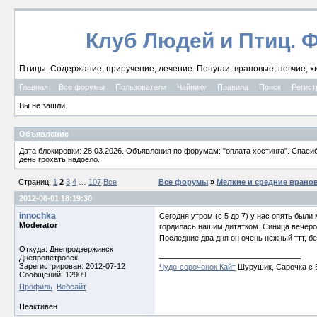
Клуб Людей и Птиц. 
Птицы. Содержание, приручение, лечение. Попугаи, врановые, певчие, х
Главная
Все форумы
Пользователи
Чайнику
Правила
Поиск
Регист
Вы не зашли.
Объявление
Дата блокировки: 28.03.2026. Объявления по форумам: "оплата хостинга". Спас
день грохать надоело.
Страниц:
1
2
3
4
…
107
Все
Все форумы
»
Мелкие и средние врано
2012-08-01 18:19:30
innochka
Сегодня утром (с 5 до 7) у нас опять были 
Moderator
гордилась нашим дитятком. Синица вечером з
Последние два дня он очень нежный ттт, бе
Откуда: Днепродзержинск
Днепропетровск
Зарегистрирован: 2012-07-12
Чудо-сорочонок Кайт
Шурушик, Сарочка с Б
Сообщений: 12909
Профиль
Вебсайт
Неактивен