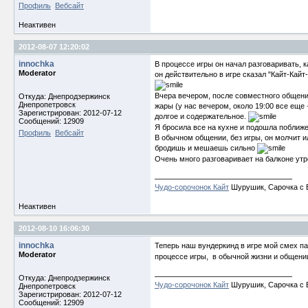
Профиль
Вебсайт
Неактивен
2012-08-07 12:20:02
innochka
В процессе игры он начал разговаривать, к
Moderator
он действительно в игре сказал "Кайт-Кайт-
Вчера вечером, после совместного общения
Откуда: Днепродзержинск
Днепропетровск
жары (у нас вечером, около 19:00 все еще 
Зарегистрирован: 2012-07-12
долгое и содержательное.
Сообщений: 12909
Я бросила все на кухне и подошла поближе
Профиль
Вебсайт
В обычном общении, без игры, он молчит ил
бродишь и мешаешь сильно
Очень много разговаривает на балконе утр
Чудо-сорочонок Кайт
Шурушик, Сарочка с Б
Неактивен
2012-08-10 16:06:30
innochka
Теперь наш вундеркинд в игре мой смех па
Moderator
процессе игры, в обычной жизни и общении
Откуда: Днепродзержинск
Чудо-сорочонок Кайт
Шурушик, Сарочка с Б
Днепропетровск
Зарегистрирован: 2012-07-12
Сообщений: 12909