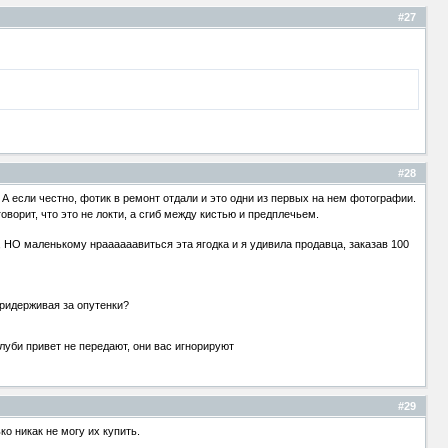
#27
#28
А если честно, фотик в ремонт отдали и это одни из первых на нем фотографии.
оворит, что это не локти, а сгиб между кистью и предплечьем.
, НО маленькому нраааааавиться эта ягодка и я удивила продавца, заказав 100
придерживая за опутенки?
луби привет не передают, они вас игнорируют
#29
ко никак не могу их купить.