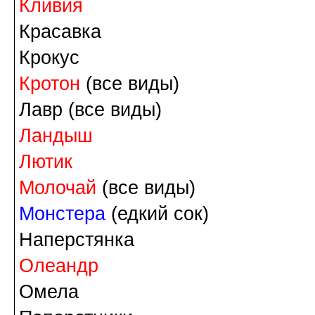
Кливия
Красавка
Крокус
Кротон
(все виды)
Лавр (все виды)
Ландыш
Лютик
Молочай
(все виды)
Монстера
(едкий сок)
Наперстянка
Олеандр
Омела