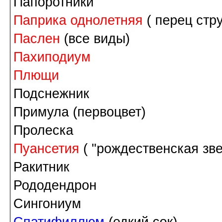
Папоротники
Паприка однолетняя
( перец стр
Паслен
(все виды)
Пахиподиум
Плющи
Подснежник
Примула (первоцвет)
Пролеска
Пуансетия
( "рождественская зве
Ракитник
Рододендрон
Сингониум
Спатифиллюм
(едкий сок)