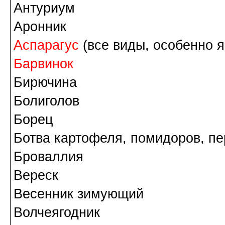
Антуриум
Аронник
Аспарагус
(все виды, особенно я
Барвинок
Бирючина
Болиголов
Борец
Ботва картофеля, помидоров, пе
Броваллия
Вереск
Весенник зимующий
Волчеягодник