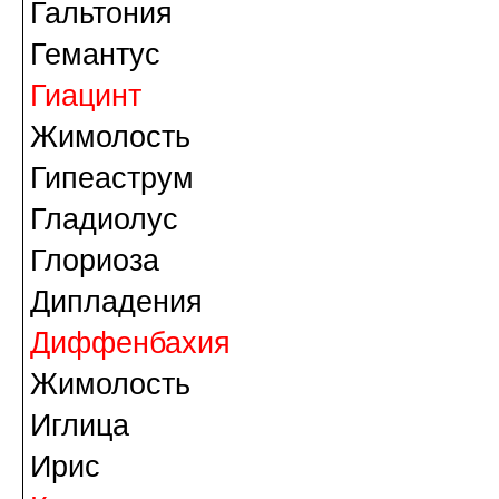
Гальтония
Гемантус
Гиацинт
Жимолость
Гипеаструм
Гладиолус
Глориоза
Дипладения
Диффенбахия
Жимолость
Иглица
Ирис