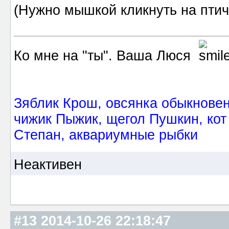
(Нужно мышкой кликнуть на птичк
Ко мне на "ты". Ваша Люся
Зяблик Крош, овсянка обыкнове
чижик Пыжик, щегол Пушкин, кот
Степан, аквариумные рыбки
Неактивен
#13
2014-10-26 22:18:47