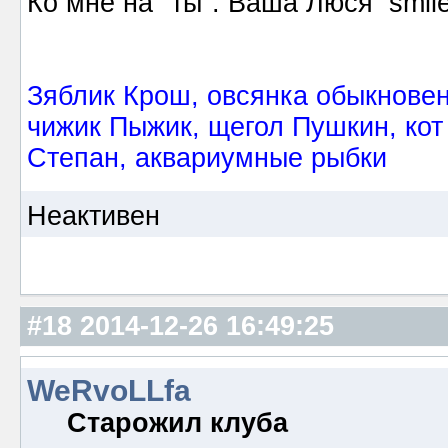
Ко мне на "ты". Ваша Люся
Зяблик Крош, овсянка обыкнове
чижик Пыжик, щегол Пушкин, кот
Степан, аквариумные рыбки
Неактивен
#18
2014-12-26 16:49:25
WeRvoLLfa
Старожил клуба