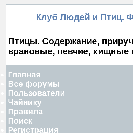
Клуб Людей и Птиц. 
Птицы. Содержание, прируче
врановые, певчие, хищные 
Главная
Все форумы
Пользователи
Чайнику
Правила
Поиск
Регистрация