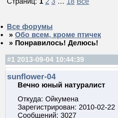
Страниц:
1
2
3
…
18
Все
Все форумы
»
Обо всем, кроме птичек
» Понравилось! Делюсь!
#1
2013-09-04 10:44:39
sunflower-04
Вечно юный натуралист
Откуда: Ойкумена
Зарегистрирован: 2010-02-22
Сообщений: 3027