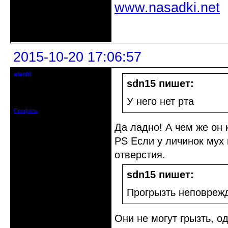
www.nasadki.net
Неактивен
2015-10-20 17:06:57
alanfil
Действительный член клуба
sdn15 пишет:
Откуда: Санкт-Петербург
Зарегистрирован: 2010-08-20
У него нет рта
Сообщений: 837
Профиль
Да ладно! А чем же он к
PS Если у личинок мух н
отверстия.
sdn15 пишет:
Прогрызть неповрежд
Они не могут грызть, 