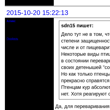
2015-10-20 15:22:13
Аликс
Старожил клуба
sdn15 пишет:
Откуда: Саров, Нижегородская обл.
Зарегистрирован: 2014-05-31
Дело тут не в том, ч
Сообщений: 1949
Профиль
степени защищенност
числе и от пищевари
Некоторые виды птиц
в состоянии перевар
своих детенышей "со 
Но как только птенц
прекрасно справятся
Птенцам кур абсолют
нет. Хотя реагируют
Да, для переваривания