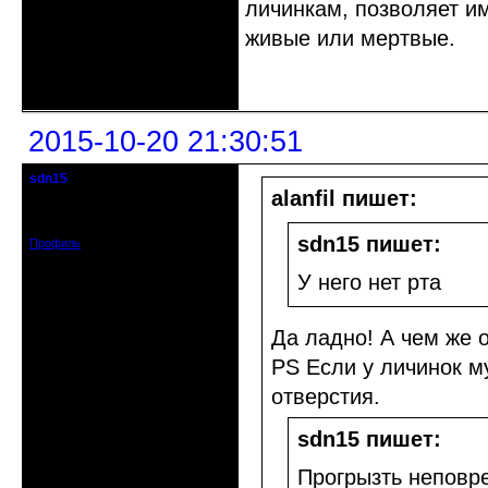
личинкам, позволяет им
живые или мертвые.
Неактивен
2015-10-20 21:30:51
sdn15
гость клуба
alanfil пишет:
Зарегистрирован: 2015-10-16
Сообщений: 19
sdn15 пишет:
Профиль
У него нет рта
Да ладно! А чем же о
PS Если у личинок му
отверстия.
sdn15 пишет:
Прогрызть неповр