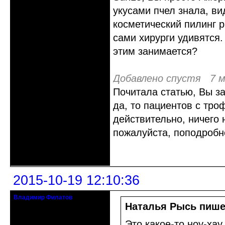
укусами пчел знала, ви
косметический пилинг р
сами хирурги удивятся.
этим занимается?
Добавлено спустя 7 м
Почитала статью, Вы 
да, то пациентов с тро
действительно, ничего 
пожалуйста, поподробне
Неактивен
2015-10-19 12:10:36
Владимир Филатов
24.08.1952 - 09.11.2019 R.I.P.
Наталья Рысь пише
Откуда: Санкт-Петербург
Это какое-то ноу-хау.