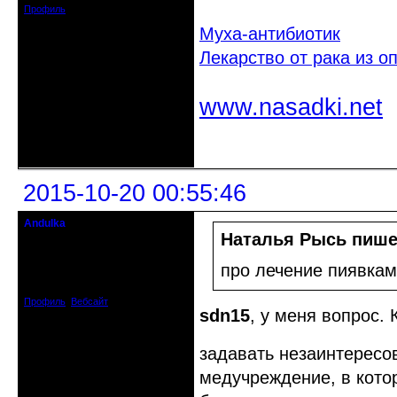
Профиль
Муха-антибиотик
Лекарство от рака из 
www.nasadki.net
Неактивен
2015-10-20 00:55:46
Andulka
Недействительный член клуба
Наталья Рысь пише
Откуда: Санкт-Петербург
про лечение пиявкам
Зарегистрирован: 2008-04-07
Сообщений: 3494
Профиль
Вебсайт
sdn15
, у меня вопрос.
задавать незаинтерес
медучреждение, в кото