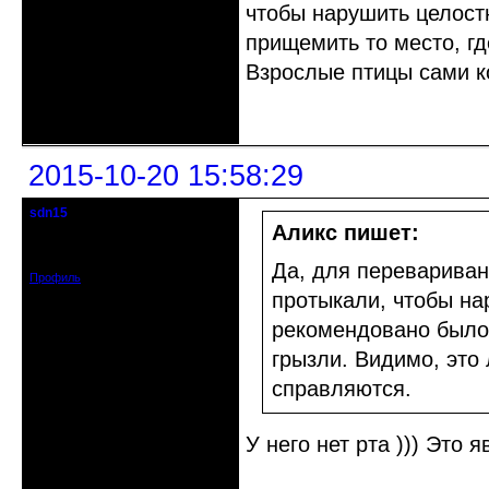
чтобы нарушить целост
прищемить то место, гд
Взрослые птицы сами к
Неактивен
2015-10-20 15:58:29
sdn15
гость клуба
Аликс пишет:
Зарегистрирован: 2015-10-16
Сообщений: 19
Да, для переварива
Профиль
протыкали, чтобы на
рекомендовано было,
грызли. Видимо, это
справляются.
У него нет рта ))) Это 