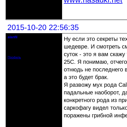
www.nasadki.net
Неактивен
2015-10-20 22:56:35
alanfil
Ну если это секреты те
Действительный член клуба
шедевре. И смотреть см
Откуда: Санкт-Петербург
Зарегистрирован: 2010-08-20
Сообщений: 837
суток - это я вам скаж
Профиль
25С. Я понимаю, отчего
отнюдь не последнего в
а это будет брак.
Я развожу мух рода Cal
падальные наоборот, д
конкретного рода из пр
саркофагу видел только
поражены грибной инфе
Неактивен