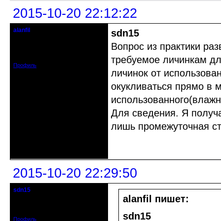
2015-10-20 22:12:22
alanfil
sdn15
Действительный член клуба
Вопрос из практики раз
Откуда: Санкт-Петербург
Зарегистрирован: 2010-08-20
Сообщений: 837
требуемое личинкам дл
Профиль
личинок от использован
окукливаться прямо в м
использованного(влажн
Для сведения. Я получ
лишь промежуточная ст
Неактивен
2015-10-20 22:29:50
sdn15
гость клуба
alanfil пишет:
Зарегистрирован: 2015-10-16
Сообщений: 19
sdn15
Профиль