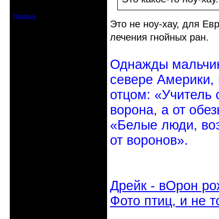
Зарегистрирован: 2010-10-20
Сообщений: 20570
Профиль
Это не ноу-хау, для Ев
лечения гнойных ран.
Однажды мальчик
севере Америки,
отцом: «Учитель 
ворона, а от обе
«Белые люди, во
от воронов».
Дрейк - вОрон ро
Фото птиц, и не т