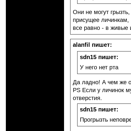
Они не могут грызть
присущее личинкам, 
все равно - в живые
alanfil пишет:
sdn15 пишет:
У него нет рта
Да ладно! А чем же о
PS Если у личинок му
отверстия.
sdn15 пишет:
Прогрызть неповр