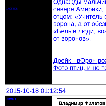
Однажды мальчик
Зарегистрирован: 2010-10-20
Сообщений: 20570
севере Америки,
Профиль
отцом: «Учитель 
ворона, а от обе
«Белые люди, во
от воронов».
Дрейк - вОрон ро
Фото птиц, и не т
Неактивен
2015-10-18 01:12:54
дима х
Действительный член клуба
Владимир Филатов