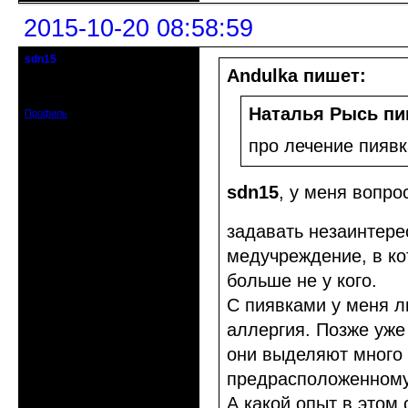
2015-10-20 08:58:59
sdn15
гость клуба
Andulka пишет:
Зарегистрирован: 2015-10-16
Сообщений: 19
Наталья Рысь пи
Профиль
про лечение пиявк
sdn15
, у меня вопро
задавать незаинте
медучреждение, в ко
больше не у кого.
С пиявками у меня л
аллергия. Позже уже 
они выделяют много в
предрасположенному 
А какой опыт в это