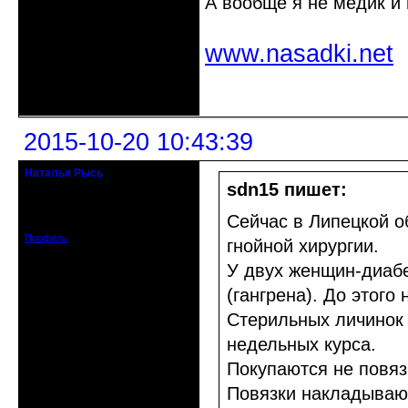
А вообще я не медик и 
www.nasadki.net
Неактивен
2015-10-20 10:43:39
Наталья Рысь
Действительный член клуба
sdn15 пишет:
Откуда: Заславль Беларусь
Зарегистрирован: 2015-05-27
Сейчас в Липецкой о
Сообщений: 2188
Профиль
гнойной хирургии.
У двух женщин-диабе
(гангрена). До этого
Стерильных личинок 
недельных курса.
Покупаются не повязк
Повязки накладывают