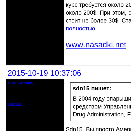
курс требуется около 
около 200$. При этом, 
стоит не более 30$. Ст
полностью
www.nasadki.net
Неактивен
2015-10-19 10:37:06
Наталья Рысь
Действительный член клуба
sdn15 пишет:
Откуда: Заславль Беларусь
Зарегистрирован: 2015-05-27
В 2004 году опарыш
Сообщений: 2188
Профиль
средством Управлен
Drug Administration, 
Sdn15, Вы просто Амер