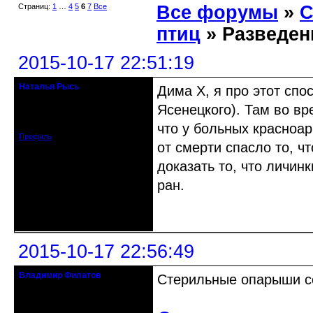
Страниц:
1
…
4
5
6
7
Все
Все форумы
»
С
птиц
» Разведен
2015-10-17 22:51:19
Наталья Рысь
Дима Х, я про этот спо
Действительный член клуба
Ясенецкого). Там во вр
Откуда: Заславль Беларусь
Зарегистрирован: 2015-05-27
Сообщений: 2188
что у больных красноа
Профиль
от смерти спасло то, чт
доказать то, что личин
ран.
Неактивен
2015-10-17 22:56:49
Владимир Филатов
Стерильные опарыши с
24.08.1952 - 09.11.2019 R.I.P.
Откуда: Санкт-Петербург