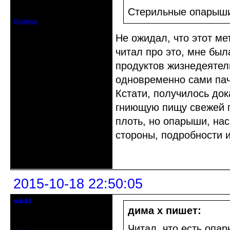
Откуда: Беларусь, г.Витебск
Зарегистрирован: 2014-09-03
Стерильные опарыши
Сообщений: 2224
Профиль
Не ожидал, что этот ме
читал про это, мне был
продуктов жизнедеятел
одновременно сами пачк
Кстати, получилось док
гниющую пищу свежей пр
плоть, но опарыши, нас
стороны, подробности и
Неактивен
2015-10-18 22:50:05
sdn15
гость клуба
дима х пишет:
Зарегистрирован: 2015-10-16
Сообщений: 19
Читал, что есть опа