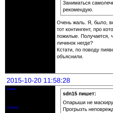
Заниматься самолеч
рекомендую.
Очень жаль. Я, было, 
тот контингент, про ко
пожилые. Получается, 
личинок негде?
Кстати, по поводу пияв
объяснили.
Неактивен
2015-10-20 11:58:28
Аликс
Старожил клуба
sdn15 пишет:
Откуда: Саров, Нижегородская обл.
Зарегистрирован: 2014-05-31
Опарыши не маскируют
Сообщений: 1949
Профиль
Прогрызть неповрежд