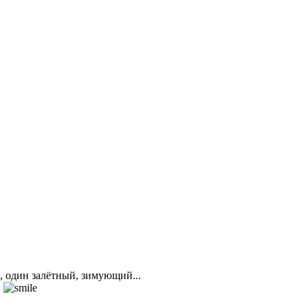
, один залётный, зимующий...
"