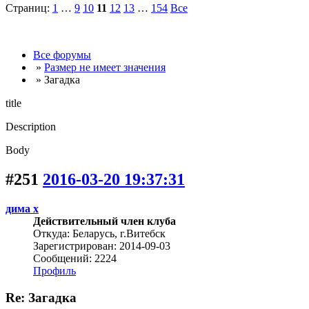
Страниц:
1
…
9
10
11
12
13
…
154
Все
Все форумы
»
Размер не имеет значения
» Загадка
title
Description
Body
#251
2016-03-20 19:37:31
дима х
Действительный член клуба
Откуда: Беларусь, г.Витебск
Зарегистрирован: 2014-09-03
Сообщений: 2224
Профиль
Re: Загадка