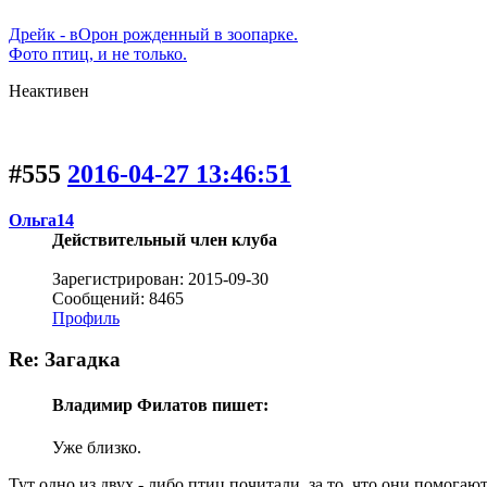
Дрейк - вОрон рожденный в зоопарке.
Фото птиц, и не только.
Неактивен
#555
2016-04-27 13:46:51
Ольга14
Действительный член клуба
Зарегистрирован: 2015-09-30
Сообщений: 8465
Профиль
Re: Загадка
Владимир Филатов пишет:
Уже близко.
Тут одно из двух - либо птиц почитали, за то, что они помогаю