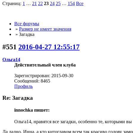
Страниц:
1
…
21
22
23
24
25
…
154
Все
Все форумы
»
Размер не имеет значения
» Загадка
#551
2016-04-27 12:55:17
Ольга14
Действительный член клуба
Зарегистрирован: 2015-09-30
Сообщений: 8465
Профиль
Re: Загадка
innochka пишет:
Ольга14, нравятся все загадки, особенно те, которыми в
Да ладно, Инна, а кто китоглавом всем так красиво голову зам