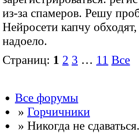
из-за спамеров. Решу про
Нейросети капчу обходят, 
надоело.
Страниц:
1
2
3
…
11
Все
Все форумы
»
Горчичники
» Никогда не сдаваться