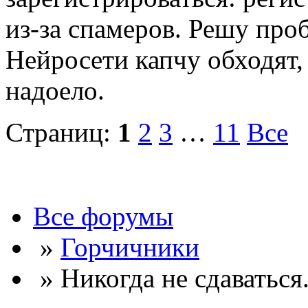
из-за спамеров. Решу про
Нейросети капчу обходят, 
надоело.
Страниц:
1
2
3
…
11
Все
Все форумы
»
Горчичники
» Никогда не сдаваться