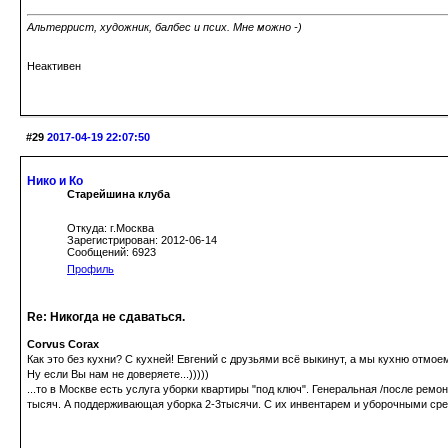
Альтеррист, художник, балбес и псих. Мне можно -)
Неактивен
#29
2017-04-19 22:07:50
Нико и Ко
Старейшина клуба
Откуда: г.Москва
Зарегистрирован: 2012-06-14
Сообщений: 6923
Профиль
Re: Никогда не сдаваться.
Corvus Corax
Как это без кухни? С кухней! Евгений с друзьями всё выкинут, а мы кухню отмое
Ну если Вы нам не доверяете...)))))
...то в Москве есть услуга уборки квартиры "под ключ". Генеральная /после рем
тысяч. А поддерживающая уборка 2-3тысячи. С их инвентарем и уборочными ср