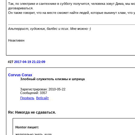
Так, по электрике и сантехнике в субботу получится, человека зовут Дима, мы м
договариваться.
Он также говорит, что на месте сможет найти людей, которые выкинут хлам, что 
Альтеррист, художник, балбес и псих. Мне можно -)
Неактивен
#27
2017-04-19 21:22:09
Corvus Corax
Злобный служитель клизмы и шприца
Зарегистрирован: 2010-05-22
Сообщений: 3357
Профиль
Вебсайт
Re: Никогда не сдаваться.
Hontor пишет:
желательно знать, куда