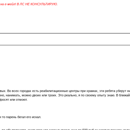
и на е-мейл! В ЛС НЕ КОНСУЛЬТИРУЮ.
ых. Во всех городах есть реабилитационные центры при храмах, эти ребята уберут ни
чно, нанимать, можно двоих или троих. Это реально, я по своему опыту знаю. В ближа
бросят или отмоют.
 то парень бегал его искал.