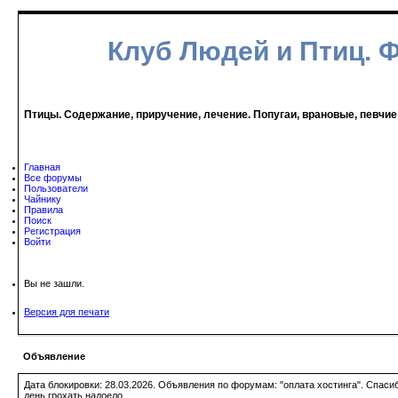
Клуб Людей и Птиц. 
Птицы. Содержание, приручение, лечение. Попугаи, врановые, певчие
Главная
Все форумы
Пользователи
Чайнику
Правила
Поиск
Регистрация
Войти
Вы не зашли.
Версия для печати
Объявление
Дата блокировки: 28.03.2026. Объявления по форумам: "оплата хостинга". Спас
день грохать надоело.