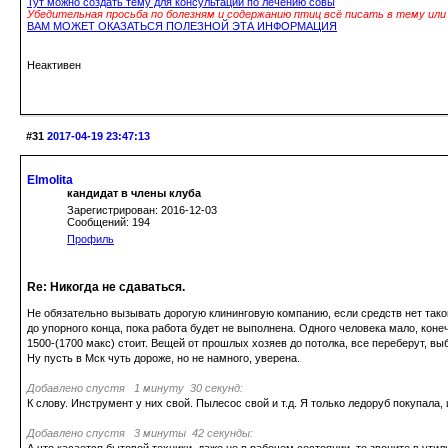
Тут можно создать тему для консультации по лечению совы
Убедительная просьба по болезням и содержанию птиц всё писать в тему ил
ВАМ МОЖЕТ ОКАЗАТЬСЯ ПОЛЕЗНОЙ ЭТА ИНФОРМАЦИЯ
Неактивен
#31
2017-04-19 23:47:13
Elmolita
кандидат в члены клуба
Зарегистрирован: 2016-12-03
Сообщений: 194
Профиль
Re: Никогда не сдаваться.
Не обязательно вызывать дорогую клининговую компанию, если средств нет таков
до упорного конца, пока работа будет не выполнена. Одного человека мало, коне
1500-(1700 макс) стоит. Вещей от прошлых хозяев до потолка, все переберут, вы
Ну пусть в Мск чуть дороже, но не намного, уверена.
Добавлено спустя 1 минуту 30 секунд:
К слову. Инструмент у них свой. Пылесос свой и т.д. Я только ледоруб покупала, и
Добавлено спустя 3 минуты 42 секунды: