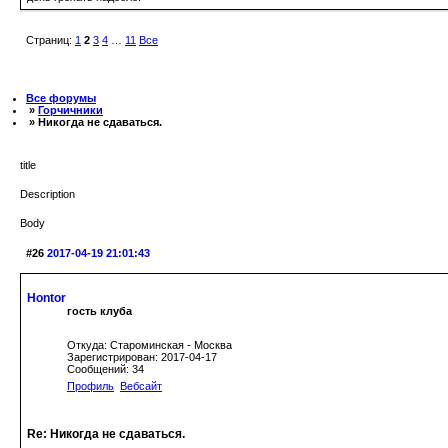
Страниц:
1
2
3
4
…
11
Все
Все форумы
»
Горчичники
» Никогда не сдаваться.
title
Description
Body
#26
2017-04-19 21:01:43
Hontor
гость клуба
Откуда: Староминская - Москва
Зарегистрирован: 2017-04-17
Сообщений: 34
Профиль
Вебсайт
Re: Никогда не сдаваться.