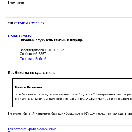
Неактивен
#30
2017-04-19 22:10:07
Corvus Corax
Злобный служитель клизмы и шприца
Зарегистрирован: 2010-05-22
Сообщений: 3357
Профиль
Вебсайт
Re: Никогда не сдаваться.
Нико и Ко пишет:
то в Москве есть услуга уборки квартиры "под ключ". Генеральная /после р
порядке 6-8 тысяч. А поддерживающая уборка 2-3тысячи. С их инвентарем 
Не может быть. Я нанимала бригаду уборщиков в 07 году, перед тем как сдать ква
Как вставить фото в сообщение