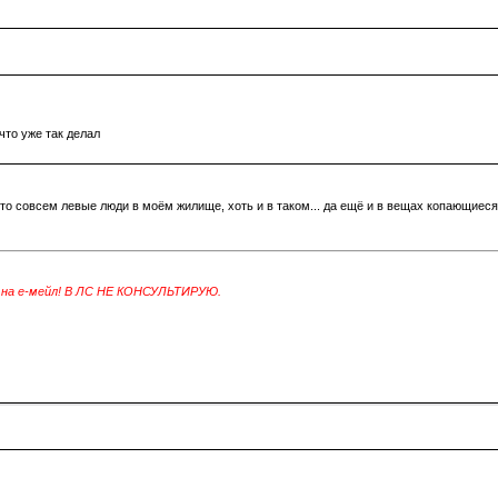
что уже так делал
-то совсем левые люди в моём жилище, хоть и в таком... да ещё и в вещах копающиеся.
и на е-мейл! В ЛС НЕ КОНСУЛЬТИРУЮ.