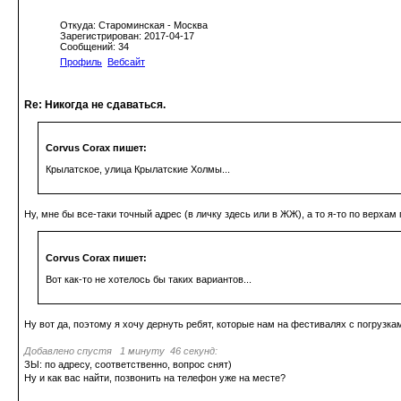
Откуда: Староминская - Москва
Зарегистрирован: 2017-04-17
Сообщений: 34
Профиль
Вебсайт
Re: Никогда не сдаваться.
Corvus Corax пишет:
Крылатское, улица Крылатские Холмы...
Ну, мне бы все-таки точный адрес (в личку здесь или в ЖЖ), а то я-то по верхам
Corvus Corax пишет:
Вот как-то не хотелось бы таких вариантов...
Ну вот да, поэтому я хочу дернуть ребят, которые нам на фестивалях с погрузка
Добавлено спустя 1 минуту 46 секунд:
ЗЫ: по адресу, соответственно, вопрос снят)
Ну и как вас найти, позвонить на телефон уже на месте?