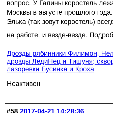
вопрос. У Галины коростель леж
Москвы в августе прошлого года
Элька (так зовут коростель) всег
на работе, и везде-везде. Подро
Дрозды рябинники Филимон, Нел
дрозды ЛедиНец и Тишуня; скво
лазоревки Бусинка и Кроха
Неактивен
#58
2017-04-21 14:28:36