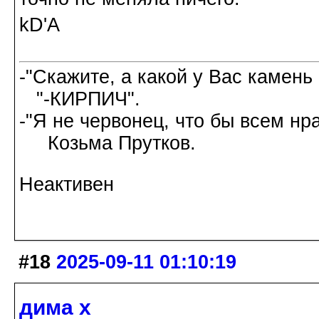
kD'A
-"Скажите, а какой у Вас камень
"-КИРПИЧ".
-"Я не червонец, что бы всем нр
Козьма Прутков.
Неактивен
#18
2025-09-11 01:10:19
дима х