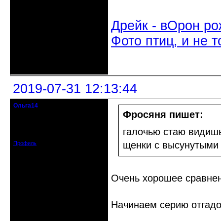
Дрейк - вОрон ро
Фото птиц, и не т
Неактивен
2019-07-31 12:13:44
Ольга14
Действительный член клуба
Фросяня пишет:
Зарегистрирован: 2015-09-30
галочью стаю видишь
Сообщений: 8465
щенки с высунутыми
Профиль
Очень хорошее сравне
Начинаем серию отгадо