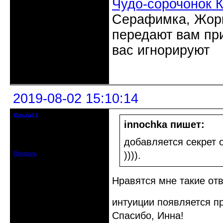
Чудо-сорочонок 
Серафимка, Жорик
передают вам при
вас игнорируют
Неактивен
2019-08-02 15:10:14
Ольга14
Действительный член клуба
innochka пишет:
Зарегистрирован: 2015-09-30
добавляется секрет о
Сообщений: 8465
)))).
Профиль
Нравятся мне такие отв
интуиции появляется пр
Спасибо, Инна!