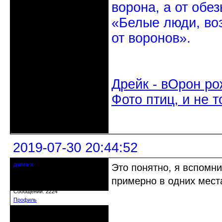
ворона, а от обе
«Белые люди, во
от воронов».
Дрейк - вОрон ро
Фото птиц, и не т
Неактивен
2019-07-30 20:44:52
дима х
Это понятно, я вспомни
Действительный член клуба
примерно в одних мест
Откуда: Беларусь, г.Витебск
Зарегистрирован: 2014-09-03
Сообщений: 2224
Профиль
Неактивен