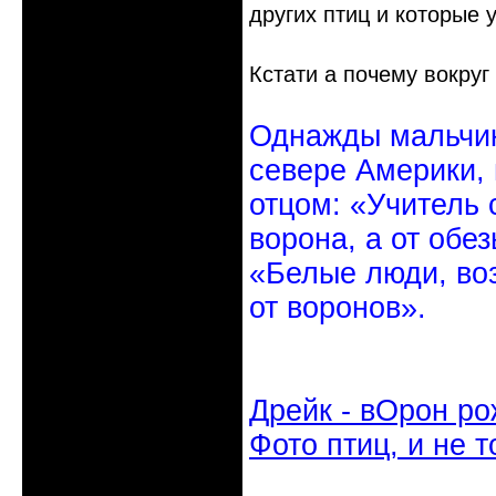
других птиц и которые 
Кстати а почему вокруг
Однажды мальчик
севере Америки,
отцом: «Учитель 
ворона, а от обе
«Белые люди, во
от воронов».
Дрейк - вОрон ро
Фото птиц, и не т
Неактивен