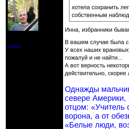
хотела сохранить ле
собственным наблю
Инна, избранники быва
Откуда: Санкт-Петербург
Зарегистрирован: 2010-10-20
В вашем случае была см
Сообщений: 20570
Профиль
У всех наших врановых
пожалуй и не найти...
А вот верность некотор
действительно, скорее 
Однажды мальчик
севере Америки,
отцом: «Учитель 
ворона, а от обе
«Белые люди, во