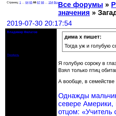
Страниц:
1
…
64
65
66
67
68
…
154
Все
Все форумы
»
Р
значения
» Зага
2019-07-30 20:17:54
Владимир Филатов
24.08.1952 - 09.11.2019 R.I.P.
дима х пишет:
Откуда: Санкт-Петербург
Тогда уж и голубую с
Зарегистрирован: 2010-10-20
Сообщений: 20570
Профиль
Я голубую сороку в гла
Взял только птиц обита
А вообще, в семействе
Однажды мальчик
севере Америки,
отцом: «Учитель 