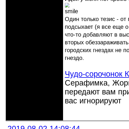
Один только тезис - от
подсыхает (я все еще о
что-то добавляют в выс
вторых обеззараживать 
городских гнездах не п
гнездо.
Чудо-сорочонок 
Серафимка, Жорик
передают вам при
вас игнорируют
Неактивен
2019-08-02 14:08:44