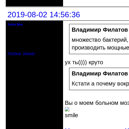
2019-08-02 14:56:36
innochka
Moderator
Владимир Филатов
Откуда: Днепродзержинск
множество бактерий,
Днепропетровск
Зарегистрирован: 2012-07-12
производить мощные
Сообщений: 12909
Профиль
Вебсайт
ух ты)))) круто
Владимир Филатов
Кстати а почему вок
Вы о моем больном м