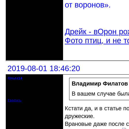
от воронов».
Дрейк - вОрон ро
Фото птиц, и не т
Неактивен
2019-08-01 18:46:20
Ольга14
Действительный член клуба
Владимир Филатов
Зарегистрирован: 2015-09-30
В вашем случае был
Сообщений: 8465
Профиль
Кстати да, и в статье 
дружеские.
Врановые даже после с