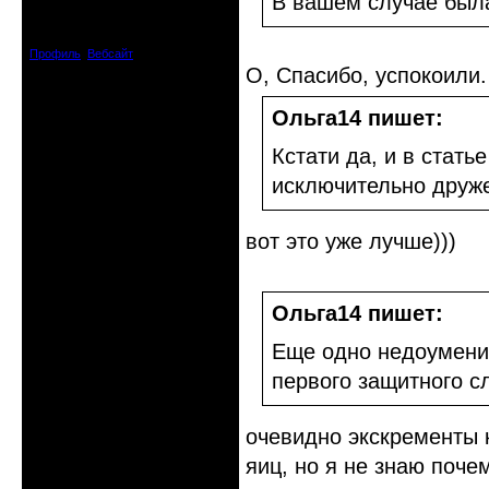
В вашем случае была 
Днепропетровск
Зарегистрирован: 2012-07-12
Сообщений: 12909
Профиль
Вебсайт
О, Спасибо, успокоили
Ольга14 пишет:
Кстати да, и в стать
исключительно друже
вот это уже лучше)))
Ольга14 пишет:
Еще одно недоумение
первого защитного сл
очевидно экскременты 
яиц, но я не знаю поче