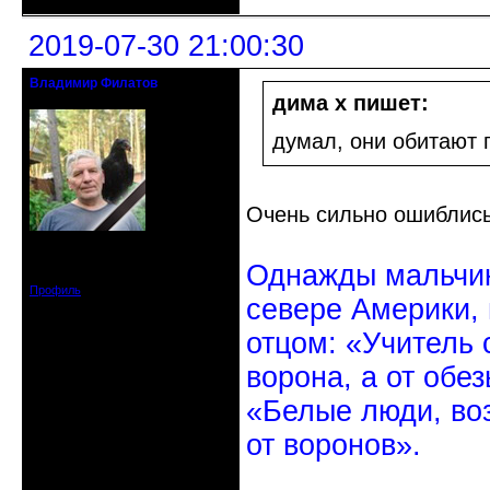
2019-07-30 21:00:30
Владимир Филатов
24.08.1952 - 09.11.2019 R.I.P.
дима х пишет:
думал, они обитают 
Очень сильно ошиблис
Откуда: Санкт-Петербург
Зарегистрирован: 2010-10-20
Однажды мальчик
Сообщений: 20570
Профиль
севере Америки,
отцом: «Учитель 
ворона, а от обе
«Белые люди, во
от воронов».