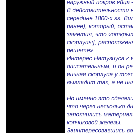
наружный покров яйца
В действительности н
середине 1800-х гг. В
ранее), который, ост
заметил, что «открыт
скорлупы], расположен
решете».
Интерес Натузиуса к 
описательным, и он р
яичная скорлупа у тог
выглядит так, а не ин
Но именно это сделали
что через несколько д
заполнились материал
копчиковой железы.
Заинтересовавшись во