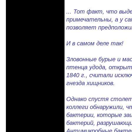
... Тот факт, что выд
примечательны, а у с
позволяет предположи
И в самом деле так!
Зловонные бурые и мас
птенца удода, открыт
1840 г., считали иск
гнезда хищников.
Однако спустя столет
коллеги обнаружили, 
бактерии, которые з
бактерий, разрушающи
Антимикробные бактер