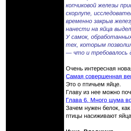
копчиковой железы пр
скорлупе, исследовате
временно закрыв желез
нанести на яйца выдел
У самок, обработанных
тех, которым позволи
— что и требовалось 
Очень интересная нова
Самая совершенная вещ
Это о птичьем яйце.
Главу из нее можно поч
Глава 6. Много шума во
Зачем нужен белок, как
птицы насиживают яйца 