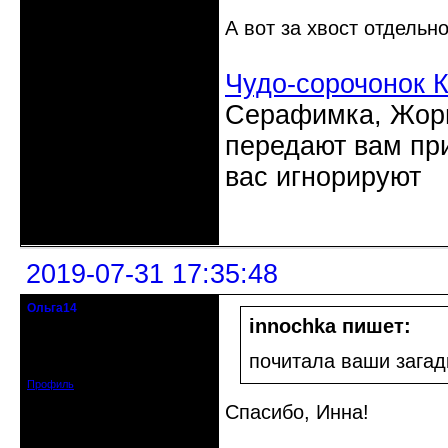
А вот за хвост отдельн
Чудо-сорочонок 
Серафимка, Жорик
передают вам при
вас игнорируют
Неактивен
2019-07-31 17:35:48
Ольга14
Действительный член клуба
innochka пишет:
Зарегистрирован: 2015-09-30
почитала ваши загад
Сообщений: 8465
Профиль
Спасибо, Инна!