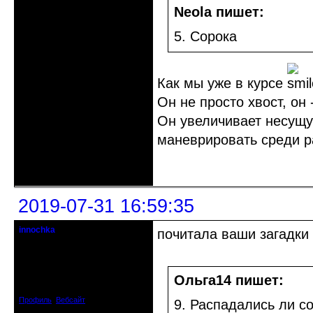
Neola пишет:
5. Сорока
Как мы уже в курсе
Он не просто хвост, он 
Он увеличивает несущу
маневрировать среди р
Неактивен
2019-07-31 16:59:35
innochka
почитала ваши загадки
Moderator
Откуда: Днепродзержинск
Днепропетровск
Ольга14 пишет:
Зарегистрирован: 2012-07-12
Сообщений: 12909
Профиль
Вебсайт
9. Распадались ли с