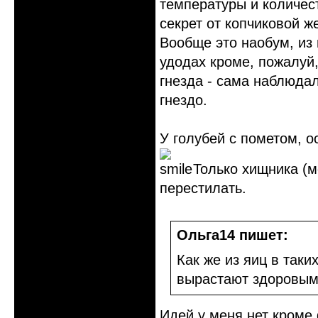
температуры и количес
секрет от копчиковой же
Вообще это наобум, из 
удодах кроме, пожалуй
гнезда - сама наблюда
гнездо.
У голубей с пометом, о
Только хищника (м
перестилать.
Ольга14 пишет:
Как же из яиц в так
вырастают здоровыми
Идей у меня нет кроме