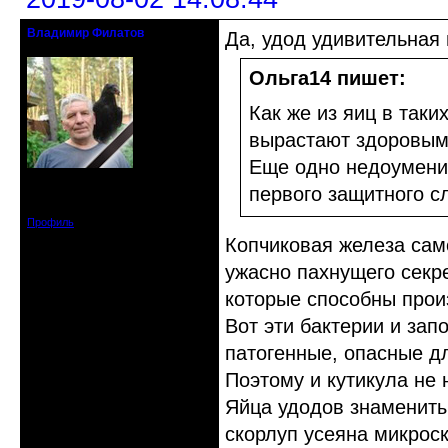
Владимир Филатов
Да, удод удивительная 
24.08.1952 - 09.11.2019 R.I.P.
Ольга14 пишет:
Как же из яиц в так
вырастают здоровыми
Еще одно недоумение
Откуда: Санкт-Петербург
первого защитного сл
Зарегистрирован: 2010-10-20
Сообщений: 20570
Профиль
Копчиковая железа сам
ужасно пахнущего секре
которые способны прои
Вот эти бактерии и зап
патогенные, опасные д
Поэтому и кутикула не 
Яйца удодов знамениты 
скорлуп усеяна микрос