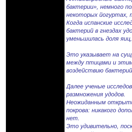
бактерии», немного п
некоторых йогуртах, 
Когда испанские иссл
бактерий в гнездах уд
уменьшилась доля яиц
Это указывает на сущ
между птицами и этим
воздействию бактерий
Далее ученые исследов
размножения удодов.
Неожиданным открыти
покрова: никакого доп
нет.
Это удивительно, поск