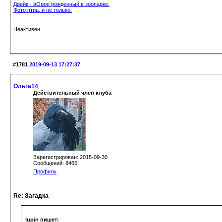
Дрейк - вОрон рожденный в зоопарке.
Фото птиц, и не только.
Неактивен
#1781
2019-09-13 17:27:37
Ольга14
Действительный член клуба
Зарегистрирован: 2015-09-30
Сообщений: 8465
Профиль
Re: Загадка
lupin пишет: