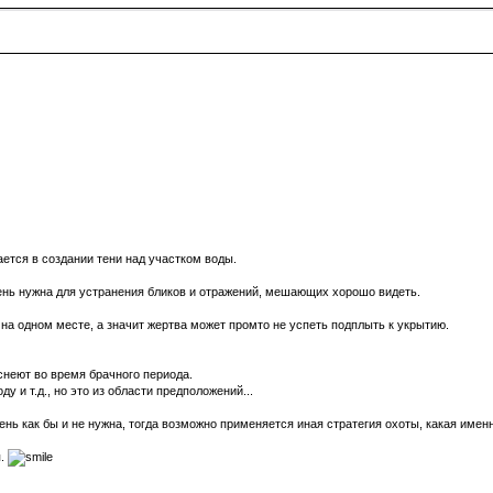
ется в создании тени над участком воды.
тень нужна для устранения бликов и отражений, мешающих хорошо видеть.
 на одном месте, а значит жертва может промто не успеть подплыть к укрытию.
аснеют во время брачного периода.
у и т.д., но это из области предположений...
ень как бы и не нужна, тогда возможно применяется иная стратегия охоты, какая именно
я.