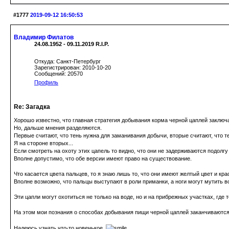
#1777
2019-09-12 16:50:53
Владимир Филатов
24.08.1952 - 09.11.2019 R.I.P.
Откуда: Санкт-Петербург
Зарегистрирован: 2010-10-20
Сообщений: 20570
Профиль
Re: Загадка
Хорошо известно, что главная стратегия добывания корма черной цаплей заключа
Но, дальше мнения разделяются.
Первые считают, что тень нужна для заманивания добычи, вторые считают, что 
Я на стороне вторых...
Если смотреть на охоту этих цапель то видно, что они не задерживаются подолгу
Вполне допустимо, что обе версии имеют право на существование.
Что касается цвета пальцев, то я знаю лишь то, что они имеют желтый цвет и кр
Вполне возможно, что пальцы выступают в роли приманки, а ноги могут мутить вод
Эти цапли могут охотиться не только на воде, но и на прибрежных участках, где т
На этом мои познания о способах добывания пищи черной цаплей заканчиваютс
Надеюсь узнать что-то новенькое.