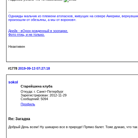
Однажды мальчик из племени атопасков, живущих на севере Америки, вернувшись
произошли от обезьяны, а мы от воронов».
Дрейк - вОрон рожденный в зоопарке.
Фото птиц, и не только.
Неактивен
#1778
2019-09-13 07:27:18
sokol
Старейшина клуба
Откуда: г. Санкт-Петербург
Зарегистрирован: 2012-11-29
Сообщений: 5094
Профиль
Re: Загадка
Добрый День всем! Ну шикарно все в природе! Прямо балет. Тоже думаю, что так