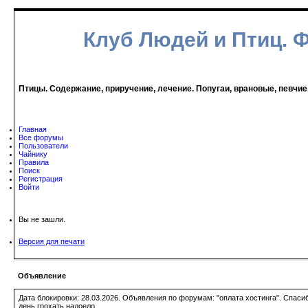
Клуб Людей и Птиц. 
Птицы. Содержание, приручение, лечение. Попугаи, врановые, певчие
Главная
Все форумы
Пользователи
Чайнику
Правила
Поиск
Регистрация
Войти
Вы не зашли.
Версия для печати
Объявление
Дата блокировки: 28.03.2026. Объявления по форумам: "оплата хостинга". Спас
день грохать надоело.