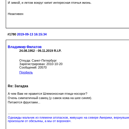
И зимой, и летом вокруг кипит интересная птичья жизнь.
Неактивен
#1780
2019-09-13 16:15:34
Владимир Филатов
24.08.1952 - 09.11.2019 R.I.P.
Откуда: Санкт-Петербург
Зарегистрирован: 2010-10-20
Сообщений: 20570
Профиль
Re: Загадка
А чем Вам не нравится Шлемоносная птица-носорог?
Очень симпатичный самец (у самок кожа на шее синяя).
Питаются фруктами...
Однажды мальчик из племени атопасков, живущих на севере Америки, вернувшись
произошли от обезьяны, а мы от воронов».