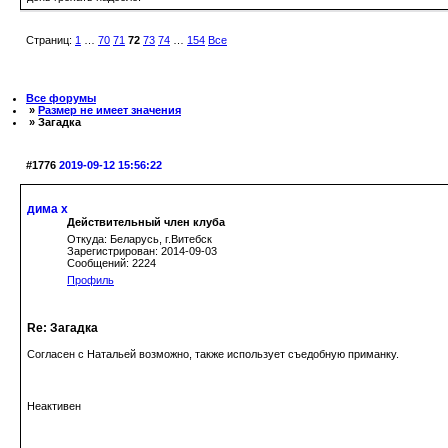
Страниц:
1
…
70
71
72
73
74
…
154
Все
Все форумы
»
Размер не имеет значения
» Загадка
#1776
2019-09-12 15:56:22
дима х
Действительный член клуба
Откуда: Беларусь, г.Витебск
Зарегистрирован: 2014-09-03
Сообщений: 2224
Профиль
Re: Загадка
Согласен с Натальей возможно, также использует съедобную приманку.
Неактивен