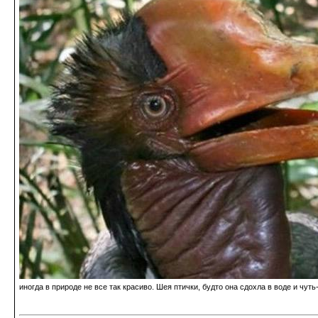
иногда в природе не все так красиво. Шея птички, будто она сдохла в воде и чуть