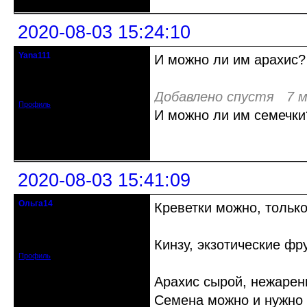
2020-08-03 15:24:10
Yana111
И можно ли им арахис?
гость клуба
Откуда: Москва и область
Зарегистрирован: 2016-06-14
Сообщений: 149
Добавлено спустя 7 м
Профиль
И можно ли им семечки
Неактивен
2020-08-03 15:41:09
Ольга14
Креветки можно, тольк
Действительный член клуба
Зарегистрирован: 2015-09-30
Кинзу, экзотические фр
Сообщений: 8465
Профиль
Арахис сырой, нежарен
Семена можно и нужно -