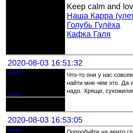
Keep calm and lov
Наша Карра (уле
Голубь Гулёха
Кафка Галя
Неактивен
2020-08-03 16:51:32
Yana111
Что-то они у нас совс
гость клуба
найти мне чем это. Да 
Откуда: Москва и область
Зарегистрирован: 2016-06-14
Сообщений: 149
надо. Хрящи, сухожили
Профиль
Неактивен
2020-08-03 16:53:05
Parallel
Попробуйте на авито гл