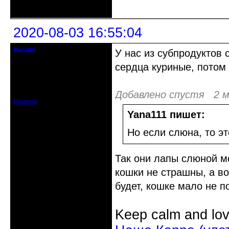
Неактивен
2020-08-03 16:55:04
Parallel
У нас из субпродуктов
Действительный член клуба
сердца куриные, потом 
Откуда: Усолье - сибирское, Ирк.
обл.
Зарегистрирован: 2020-06-03
Добавлено спустя 2 м
Сообщений: 3285
Профиль
Yana111 пишет:
Но если слюна, то эт
Так они лапы слюной мо
кошки не страшны, а во
будет, кошке мало не п
Keep calm and lov