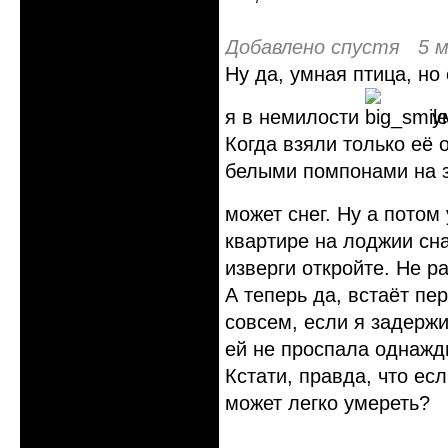
Добавлено спустя 5 м
Ну да, умная птица, но
я в немилости
ум
Когда взяли только её 
белыми помпонами на з
может снег. Ну а потом
квартире на лоджии сна
изверги откройте. Не р
А теперь да, встаёт пе
совсем, если я задержи
ей не проспала однажды
Кстати, правда, что ес
может легко умереть?
Неактивен