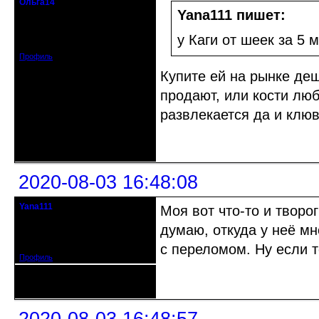
Ольга14
Действительный член клуба
Yana111 пишет:
Зарегистрирован: 2015-09-30
у Каги от шеек за 5 
Сообщений: 8465
Профиль
Купите ей на рынке де
продают, или кости лю
развлекается да и клюв
Неактивен
2020-08-03 16:48:08
Yana111
Моя вот что-то и творо
гость клуба
думаю, откуда у неё мн
Откуда: Москва и область
Зарегистрирован: 2016-06-14
Сообщений: 149
с переломом. Ну если т
Профиль
Неактивен