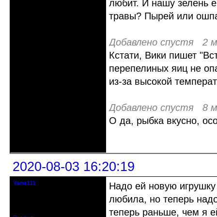
любит. И нашу зелень е
травы? Пырей или ошп
Добавлено спустя 2 м
Кстати, Вики пишет "В
перепелиных яиц не оп
из-за высокой температ
Добавлено спустя 8 м
О да, рыбка вкусно, ос
Неактивен
2020-08-03 16:20:19
Yana111
Надо ей новую игрушку 
гость клуба
любила, но теперь надо
Откуда: Москва и область
Зарегистрирован: 2016-06-14
Сообщений: 149
теперь раньше, чем я е