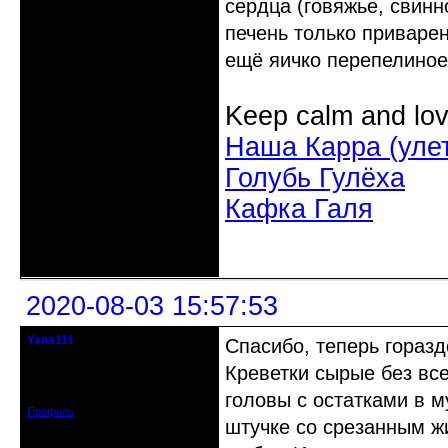
сердца (говяжье, свинн
печень только приварен
ещё яичко перепелиное
Keep calm and lov
Наша Карра (уле
Голубь Гулёха
Кафка Галя
Неактивен
2020-08-03 15:57:53
Yana111
Спасибо, теперь горазд
гость клуба
Креветки сырые без все
Откуда: Москва и область
Зарегистрирован: 2016-06-14
Сообщений: 149
головы с остатками в м
Профиль
штучке со срезанным ж