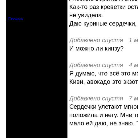
гость клуба
Как-то раз креветки ос
Откуда: Москва и область
Зарегистрирован: 2016-06-14
Сообщений: 149
не увидела.
Профиль
Даю куриные сердечки, 
Добавлено спустя 1 м
И можно ли кинзу?
Добавлено спустя 4 м
Я думаю, что всё это м
Киви, авокадо это экзо
Добавлено спустя 7 м
Сердечки улетают мгно
положила и нету. Мне то
мало ей даю, не знаю. 
Неактивен