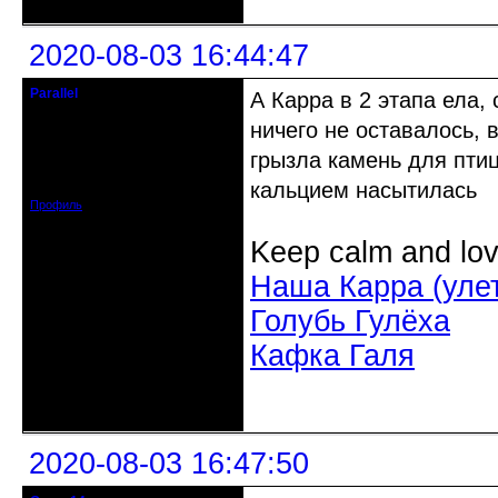
2020-08-03 16:44:47
Parallel
А Карра в 2 этапа ела,
Действительный член клуба
ничего не оставалось,
Откуда: Усолье - сибирское, Ирк.
грызла камень для пти
обл.
Зарегистрирован: 2020-06-03
кальцием насытилась
Сообщений: 3285
Профиль
Keep calm and lov
Наша Карра (уле
Голубь Гулёха
Кафка Галя
Неактивен
2020-08-03 16:47:50