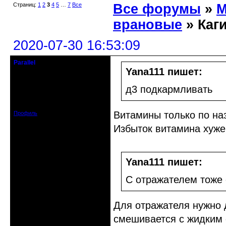
Страниц:
1
2
3
4
5
…
7
Все
Все форумы
»
М
врановые
» Каг
2020-07-30 16:53:09
Parallel
Действительный член клуба
Yana111 пишет:
Откуда: Усолье - сибирское, Ирк.
д3 подкармливать
обл.
Зарегистрирован: 2020-06-03
Сообщений: 3285
Витамины только по на
Профиль
Избыток витамина хуже
Yana111 пишет:
С отражателем тоже 
Для отражателя нужно 
смешивается с жидким 