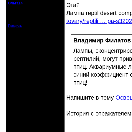
Ольга14
Эта?
Действительный член клуба
Лампа reptil desert co
Зарегистрирован: 2015-09-30
tovary/reptili … pa-s3202
Сообщений: 8465
Профиль
Владимир Филатов
Лампы, сконцентриро
рептилий, могут при
птиц. Аквариумные 
синий коэффициент с
птиц!
Напишите в тему
Освещ
История с отражателем
Неактивен