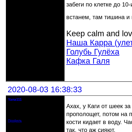
забеги по клетке до 10-
встанем, там тишина и
Keep calm and lov
Наша Карра (уле
Голубь Гулёха
Кафка Галя
Неактивен
2020-08-03 16:38:33
Yana111
гость клуба
Ахах, у Каги от шеек з
Откуда: Москва и область
Зарегистрирован: 2016-06-14
прополощет, потом на п
Сообщений: 149
Профиль
кости кидает в воду. Ч
так, что аж сияют.