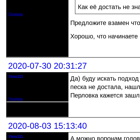
Зарегистрирован: 2015-09-30
Как её достать не зн
Сообщений: 8465
Профиль
Предложите взамен что
Хорошо, что начинаете
Неактивен
2020-07-30 20:31:27
Yana111
Да) буду искать подход
гость клуба
песка не достала, наш
Откуда: Москва и область
Зарегистрирован: 2016-06-14
Сообщений: 149
Перловка кажется зашла
Профиль
Неактивен
2020-08-03 15:13:40
Yana111
А можно воронам головы