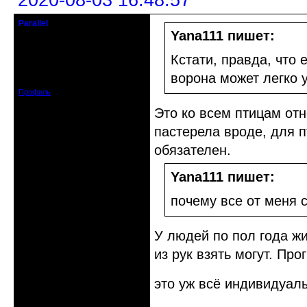
2020-08-03 16:48:57
Parallel
Действительный член клуба
Yana111 пишет:
Откуда: Усолье - сибирское, Ирк.
Кстати, правда, что 
обл.
Зарегистрирован: 2020-06-03
ворона может легко 
Сообщений: 3285
Профиль
Это ко всем птицам отн
пастерела вроде, для п
обязателен.
Yana111 пишет:
почему все от меня с
У людей по пол года жи
из рук взять могут. Про
это уж всё индивидуаль