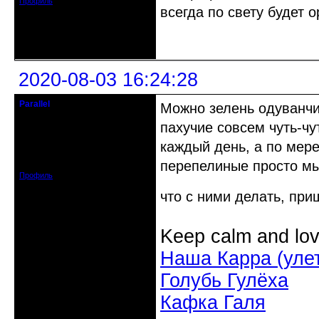
Профиль
всегда по свету будет о
Неактивен
2020-08-03 16:24:28
Parallel
Можно зелень одуванчи
Действительный член клуба
пахучие совсем чуть-чу
Откуда: Усолье - сибирское, Ирк.
каждый день, а по мере
обл.
Зарегистрирован: 2020-06-03
перепелиные просто мыл
Сообщений: 3285
Профиль
что с ними делать, при
Keep calm and lov
Наша Карра (уле
Голубь Гулёха
Кафка Галя