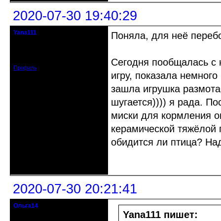
2020-07-30 19:40:29
Yana111
Поняла, для неё перебо
гость клуба
Откуда: Москва и область
Зарегистрирован: 2016-06-14
Сообщений: 149
Сегодня пообщалась с 
Профиль
игру, показала немного
зашла игрушка размотан
шугается)))) я рада. П
миски для кормления он
керамической тяжёлой п
обидится ли птица? Над
Неактивен
2020-07-30 20:21:41
Ольга14
Действительный член клуба
Yana111 пишет: