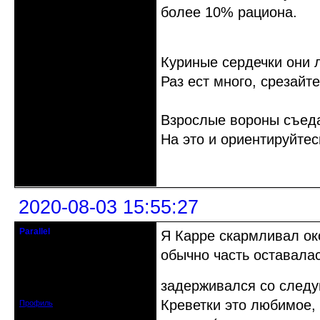
более 10% рациона.
Куриные сердечки они 
Раз ест много, срезайте
Взрослые вороны съеда
На это и ориентируйтес
Неактивен
2020-08-03 15:55:27
Parallel
Я Карре скармливал ок
Действительный член клуба
обычно часть оставалас
Откуда: Усолье - сибирское, Ирк.
обл.
Зарегистрирован: 2020-06-03
задерживался со сле
Сообщений: 3285
Креветки это любимое, 
Профиль