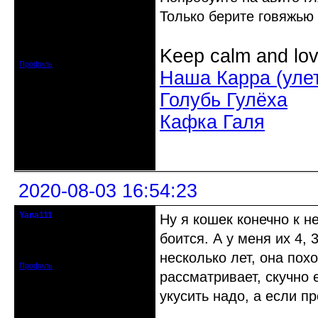
Действительный член клуба
Только берите говяжью
Откуда: Усолье - сибирское, Ирк.
обл.
Зарегистрирован: 2020-06-03
Keep calm and lov
Сообщений: 3285
Профиль
Наша Карра (уле
Голубь Гулёха
Кафка Галя
Неактивен
2020-08-03 16:54:23
Yana111
Ну я кошек конечно к н
гость клуба
боится. А у меня их 4, 
Откуда: Москва и область
Зарегистрирован: 2016-06-14
Сообщений: 149
несколько лет, она пох
Профиль
рассматривает, скучно 
укусить надо, а если п