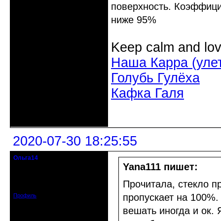
поверхность. Коэффицие
ниже 95%
Keep calm and lov
Наша Карра (уле
Голубь Гулёха
Кафка Галя
Неактивен
2020-07-30 18:25:55
Ольга14
Действительный член клуба
Yana111 пишет:
Зарегистрирован: 2015-09-30
Прочитала, стекло пр
Сообщений: 8465
пропускает на 100%.
Профиль
вешать иногда и ок. 