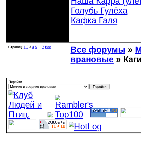
Наша Карра (уле
Голубь Гулёха
Кафка Галя
Неактивен
Страниц:
1
2
3
4
5
…
7
Все
Все форумы
»
М
врановые
» Каг
Перейти