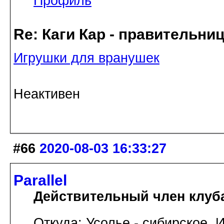
Профиль
Re: Каги Кар - правительни
Игрушки для вранушек
Неактивен
#66
2020-08-03 16:33:27
Parallel
Действительный член клуб
Откуда: Усолье - сибирское, И