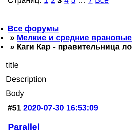
Страниц:
1
2
3
4
5
…
7
Все
Все форумы
»
Мелкие и средние врановые
» Каги Кар - правительница л
title
Description
Body
#51
2020-07-30 16:53:09
Parallel