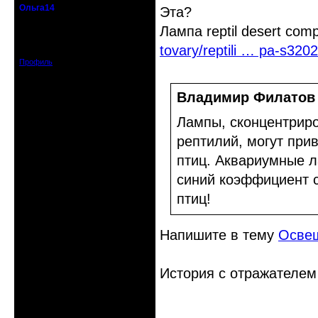
Ольга14
Эта?
Действительный член клуба
Лампа reptil desert co
Зарегистрирован: 2015-09-30
tovary/reptili … pa-s3202
Сообщений: 8465
Профиль
Владимир Филатов
Лампы, сконцентриро
рептилий, могут при
птиц. Аквариумные 
синий коэффициент с
птиц!
Напишите в тему
Освещ
История с отражателем
Неактивен