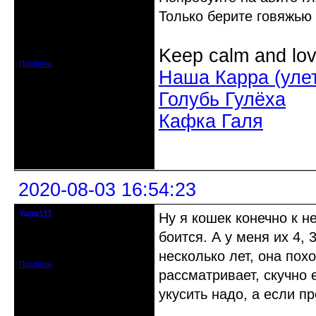
Действительный член клуба
Только берите говяжью
Откуда: Усолье - сибирское, Ирк.
обл.
Зарегистрирован: 2020-06-03
Keep calm and lov
Сообщений: 3285
Профиль
Наша Карра (уле
Голубь Гулёха
Кафка Галя
Неактивен
2020-08-03 16:54:23
Yana111
Ну я кошек конечно к н
гость клуба
боится. А у меня их 4, 
Откуда: Москва и область
Зарегистрирован: 2016-06-14
Сообщений: 149
несколько лет, она пох
Профиль
рассматривает, скучно 
укусить надо, а если п