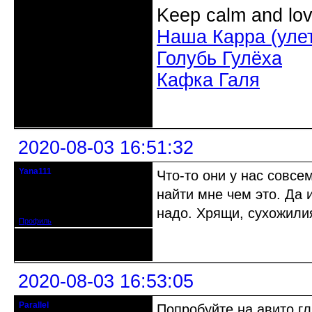
Keep calm and lov
Наша Карра (уле
Голубь Гулёха
Кафка Галя
Неактивен
2020-08-03 16:51:32
Yana111
Что-то они у нас совс
гость клуба
найти мне чем это. Да 
Откуда: Москва и область
Зарегистрирован: 2016-06-14
Сообщений: 149
надо. Хрящи, сухожили
Профиль
Неактивен
2020-08-03 16:53:05
Parallel
Попробуйте на авито гл