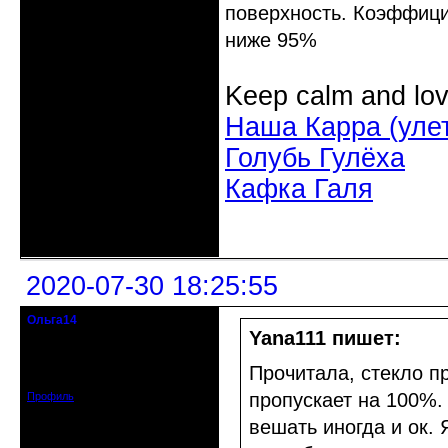
поверхность. Коэффицие
ниже 95%
Keep calm and lov
Наша Карра (уле
Голубь Гулёха
Кафка Галя
Неактивен
2020-07-30 18:25:55
Ольга14
Действительный член клуба
Yana111 пишет:
Зарегистрирован: 2015-09-30
Прочитала, стекло пр
Сообщений: 8465
пропускает на 100%.
Профиль
вешать иногда и ок. 