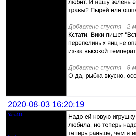
любит. И нашу зелень е
травы? Пырей или ошп
Добавлено спустя 2 м
Кстати, Вики пишет "В
перепелиных яиц не оп
из-за высокой температ
Добавлено спустя 8 м
О да, рыбка вкусно, ос
Неактивен
2020-08-03 16:20:19
Yana111
Надо ей новую игрушку 
гость клуба
любила, но теперь надо
Откуда: Москва и область
Зарегистрирован: 2016-06-14
Сообщений: 149
теперь раньше, чем я е