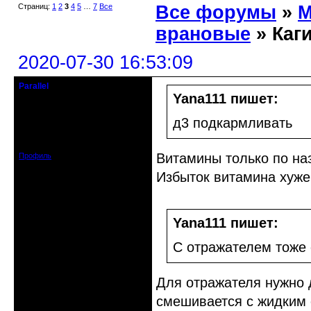
Страниц:
1
2
3
4
5
…
7
Все
Все форумы
»
М
врановые
» Каг
2020-07-30 16:53:09
Parallel
Действительный член клуба
Yana111 пишет:
Откуда: Усолье - сибирское, Ирк.
д3 подкармливать
обл.
Зарегистрирован: 2020-06-03
Сообщений: 3285
Витамины только по на
Профиль
Избыток витамина хуже
Yana111 пишет:
С отражателем тоже 
Для отражателя нужно 
смешивается с жидким 