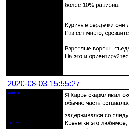
более 10% рациона.
Куриные сердечки они 
Раз ест много, срезайте
Взрослые вороны съеда
На это и ориентируйтес
Неактивен
2020-08-03 15:55:27
Parallel
Я Карре скармливал ок
Действительный член клуба
обычно часть оставалас
Откуда: Усолье - сибирское, Ирк.
обл.
Зарегистрирован: 2020-06-03
задерживался со сле
Сообщений: 3285
Креветки это любимое, 
Профиль