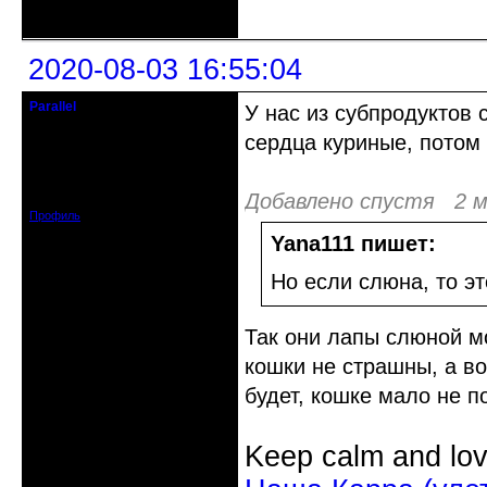
Неактивен
2020-08-03 16:55:04
Parallel
У нас из субпродуктов
Действительный член клуба
сердца куриные, потом 
Откуда: Усолье - сибирское, Ирк.
обл.
Зарегистрирован: 2020-06-03
Добавлено спустя 2 м
Сообщений: 3285
Профиль
Yana111 пишет:
Но если слюна, то эт
Так они лапы слюной мо
кошки не страшны, а во
будет, кошке мало не п
Keep calm and lov