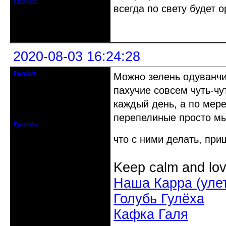
Профиль
всегда по свету будет о
Неактивен
2020-08-03 16:24:28
Parallel
Можно зелень одуванчи
Действительный член клуба
пахучие совсем чуть-чу
Откуда: Усолье - сибирское, Ирк.
каждый день, а по мере
обл.
Зарегистрирован: 2020-06-03
перепелиные просто мыл
Сообщений: 3285
Профиль
что с ними делать, при
Keep calm and lov
Наша Карра (уле
Голубь Гулёха
Кафка Галя