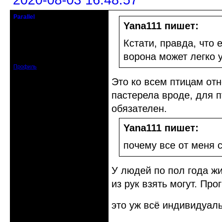
2020-08-03 16:48:57
Parallel
Действительный член клуба
Yana111 пишет:
Откуда: Усолье - сибирское, Ирк.
Кстати, правда, что 
обл.
Зарегистрирован: 2020-06-03
ворона может легко 
Сообщений: 3285
Профиль
Это ко всем птицам отн
пастерела вроде, для п
обязателен.
Yana111 пишет:
почему все от меня с
У людей по пол года жи
из рук взять могут. Про
это уж всё индивидуаль