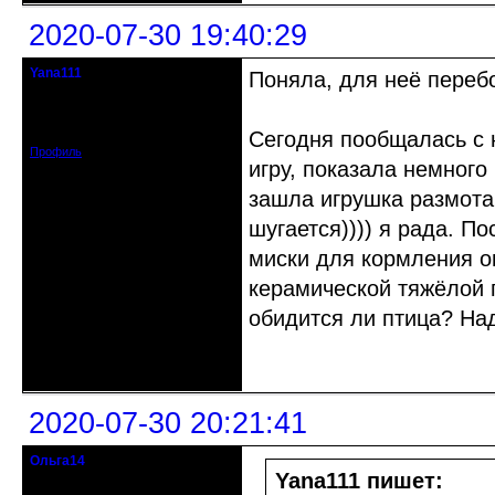
2020-07-30 19:40:29
Yana111
Поняла, для неё перебо
гость клуба
Откуда: Москва и область
Зарегистрирован: 2016-06-14
Сообщений: 149
Сегодня пообщалась с 
Профиль
игру, показала немного
зашла игрушка размотан
шугается)))) я рада. П
миски для кормления он
керамической тяжёлой п
обидится ли птица? Над
Неактивен
2020-07-30 20:21:41
Ольга14
Действительный член клуба
Yana111 пишет: