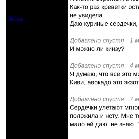
гость клуба
Как-то раз креветки ос
Откуда: Москва и область
Зарегистрирован: 2016-06-14
Сообщений: 149
не увидела.
Профиль
Даю куриные сердечки, 
Добавлено спустя 1 м
И можно ли кинзу?
Добавлено спустя 4 м
Я думаю, что всё это м
Киви, авокадо это экзо
Добавлено спустя 7 м
Сердечки улетают мгно
положила и нету. Мне то
мало ей даю, не знаю. 
Неактивен