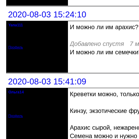
2020-08-03 15:24:10
Yana111
И можно ли им арахис?
гость клуба
Откуда: Москва и область
Зарегистрирован: 2016-06-14
Сообщений: 149
Добавлено спустя 7 м
Профиль
И можно ли им семечки
Неактивен
2020-08-03 15:41:09
Ольга14
Креветки можно, тольк
Действительный член клуба
Зарегистрирован: 2015-09-30
Кинзу, экзотические фр
Сообщений: 8465
Профиль
Арахис сырой, нежарен
Семена можно и нужно -