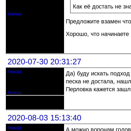
Зарегистрирован: 2015-09-30
Как её достать не зн
Сообщений: 8465
Профиль
Предложите взамен что
Хорошо, что начинаете
Неактивен
2020-07-30 20:31:27
Yana111
Да) буду искать подход
гость клуба
песка не достала, наш
Откуда: Москва и область
Зарегистрирован: 2016-06-14
Сообщений: 149
Перловка кажется зашла
Профиль
Неактивен
2020-08-03 15:13:40
Yana111
А можно воронам головы