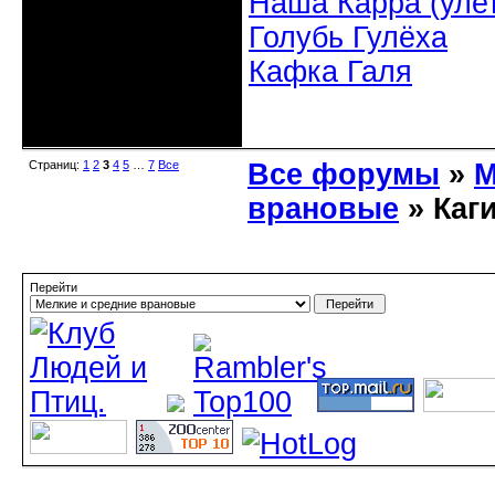
Наша Карра (уле
Голубь Гулёха
Кафка Галя
Неактивен
Страниц:
1
2
3
4
5
…
7
Все
Все форумы
»
М
врановые
» Каг
Перейти