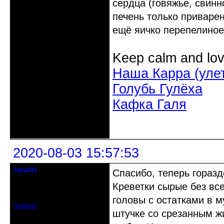
сердца (говяжье, свинн
печень только приварен
ещё яичко перепелиное
Keep calm and lov
Наша Карра (уле
Голубь Гулёха
Кафка Галя
Неактивен
2020-08-03 15:57:53
Yana111
Спасибо, теперь горазд
гость клуба
Креветки сырые без все
Откуда: Москва и область
Зарегистрирован: 2016-06-14
Сообщений: 149
головы с остатками в м
Профиль
штучке со срезанным ж