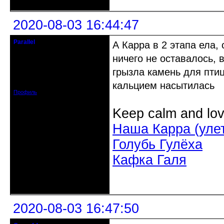
2020-08-03 16:44:47
Parallel
А Карра в 2 этапа ела,
Действительный член клуба
ничего не оставалось,
Откуда: Усолье - сибирское, Ирк.
грызла камень для пти
обл.
Зарегистрирован: 2020-06-03
кальцием насытилась
Сообщений: 3285
Профиль
Keep calm and lov
Наша Карра (уле
Голубь Гулёха
Кафка Галя
Неактивен
2020-08-03 16:47:50