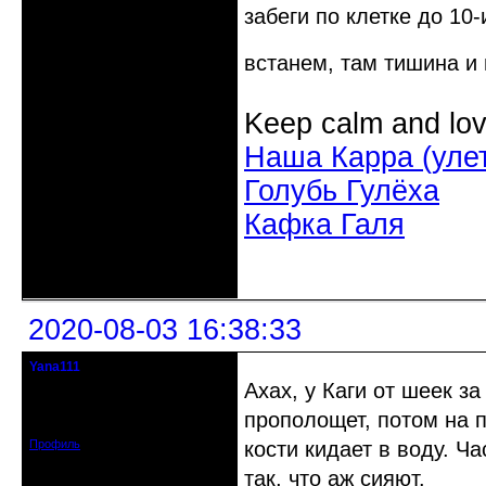
забеги по клетке до 10-
встанем, там тишина и
Keep calm and lov
Наша Карра (уле
Голубь Гулёха
Кафка Галя
Неактивен
2020-08-03 16:38:33
Yana111
гость клуба
Ахах, у Каги от шеек з
Откуда: Москва и область
Зарегистрирован: 2016-06-14
прополощет, потом на п
Сообщений: 149
Профиль
кости кидает в воду. Ч
так, что аж сияют.