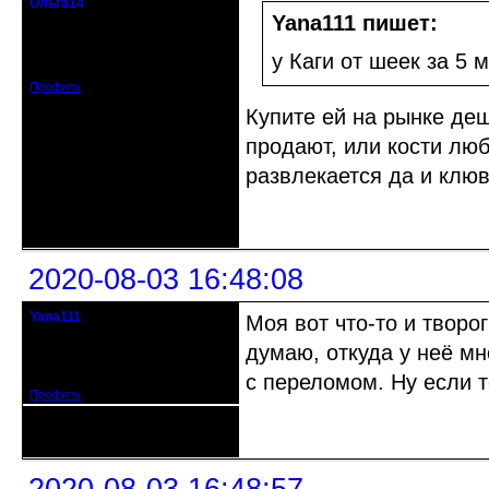
Ольга14
Действительный член клуба
Yana111 пишет:
Зарегистрирован: 2015-09-30
у Каги от шеек за 5 
Сообщений: 8465
Профиль
Купите ей на рынке де
продают, или кости лю
развлекается да и клюв
Неактивен
2020-08-03 16:48:08
Yana111
Моя вот что-то и творо
гость клуба
думаю, откуда у неё мн
Откуда: Москва и область
Зарегистрирован: 2016-06-14
Сообщений: 149
с переломом. Ну если т
Профиль
Неактивен