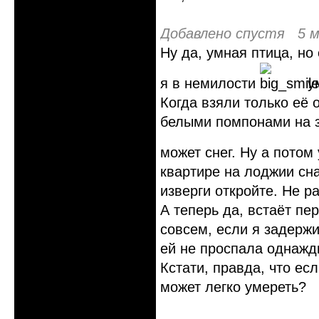
Добавлено спустя 5 м
Ну да, умная птица, но
я в немилости
ум
Когда взяли только её 
белыми помпонами на з
может снег. Ну а потом
квартире на лоджии сна
изверги откройте. Не р
А теперь да, встаёт пе
совсем, если я задержи
ей не проспала однажды
Кстати, правда, что ес
может легко умереть?
Неактивен