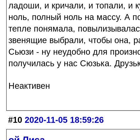
ладоши, и кричали, и топали, и
ноль, полный ноль на массу. А п
тепле понямала, повылизывалась
звенящие выбрали, чтобы она, р
Сьюзи - ну неудобно для произно
получилась у нас Сюзька. Друзьк
Неактивен
#10
2020-11-05 18:59:26
ой Лиса