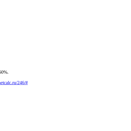
60%.
netcalc.ru/246/#