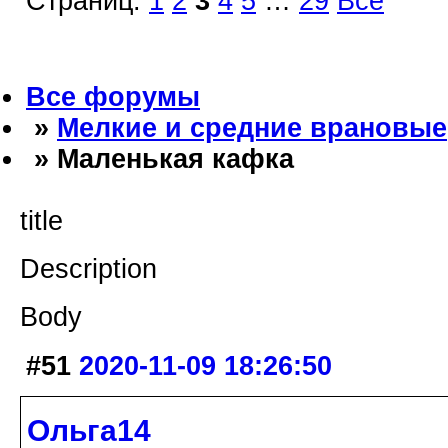
Страниц:
1
2
3
4
5
…
29
Все
Все форумы
»
Мелкие и средние врановые
» Маленькая кафка
title
Description
Body
#51
2020-11-09 18:26:50
Ольга14