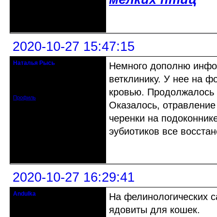
Неактивен
2020-10-27 15:47:15
Наталья Рысь
Немного дополню инфо
Действительный член клуба
ветклинику. У нее на ф
Откуда: Заславль Беларусь
Зарегистрирован: 2015-05-27
Сообщений: 2188
кровью. Продолжалось д
Профиль
Оказалось, отравление 
черенки на подоконнике
эубиотиков все восстан
Неактивен
2020-10-27 16:29:41
Andulka
На фелинологических с
Недействительный член клуба
ядовиты для кошек.
Откуда: Санкт-Петербург