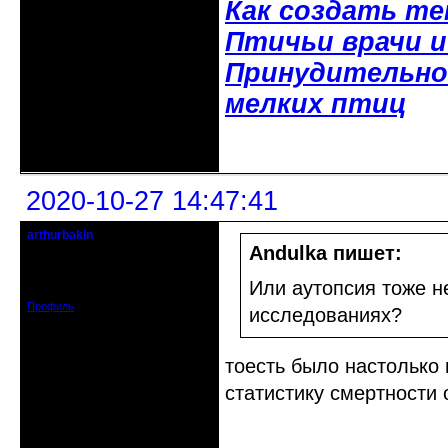
Как создать т
Птичьи врачи 
Принудительное
мелких птиц
Неактивен
2020-10-27 14:47:41
arthurbakin
гость клуба
Andulka пишет:
Откуда: israel
Зарегистрирован: 2020-10-07
Или аутопсия тоже н
Сообщений: 11
Профиль
исследованиях?
тоесть было настолько 
статистику смертности 
Неактивен