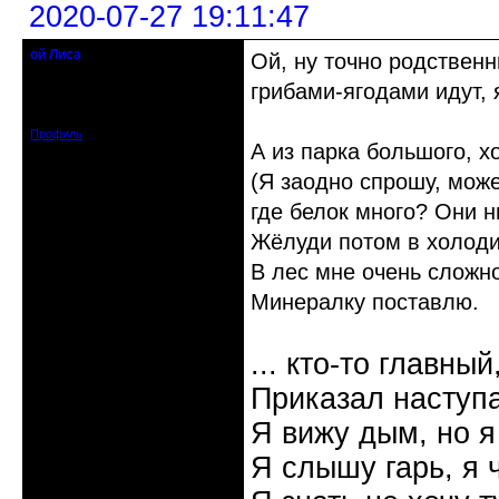
2020-07-27 19:11:47
ой Лиса
Ой, ну точно родственн
Действительный член клуба
грибами-ягодами идут, 
Откуда: Санкт-Петербург
Зарегистрирован: 2017-01-11
Сообщений: 1553
Профиль
А из парка большого, 
(Я заодно спрошу, може
где белок много? Они н
Жёлуди потом в холоди
В лес мне очень сложн
Минералку поставлю.
... кто-то главный
Приказал наступа
Я вижу дым, но я
Я слышу гарь, я 