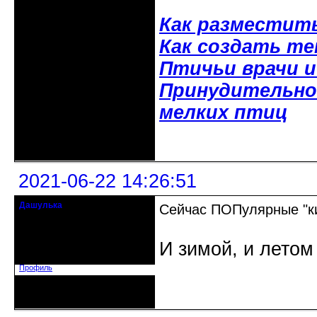
Как разместит
Как создать т
Птичьи врачи 
Принудительное
мелких птиц
Неактивен
2021-06-22 14:26:51
Дашулька
Сейчас ПОПулярные "ки
Действительный член клуба
Откуда: Россия, Москва
И зимой, и летом
Зарегистрирован: 2016-07-19
Сообщений: 796
Профиль
Неактивен