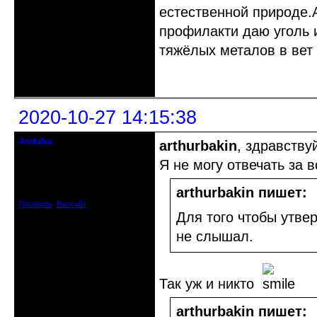
естественной природе.А
профилакти даю уголь и
тяжёлых металов в вет 
Неактивен
2020-10-27 14:15:38
Andulka
arthurbakin
, здравству
Недействительный член клуба
Я не могу отвечать за в
Откуда: Санкт-Петербург
Зарегистрирован: 2008-04-07
arthurbakin пишет:
Сообщений: 3494
Профиль
Вебсайт
Для того чтобы утве
не слышал.
Так уж и никто
arthurbakin пишет: