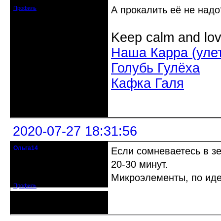
А прокалить её не надо
Профиль
Keep calm and lov
Наша Карра (уле
Голубь Гулёха
Кафка Галя
Неактивен
2020-07-27 18:31:56
Ольга14
Если сомневаетесь в зе
Действительный член клуба
20-30 минут.
Зарегистрирован: 2015-09-30
Микроэлементы, по идее
Сообщений: 8465
Профиль
Неактивен