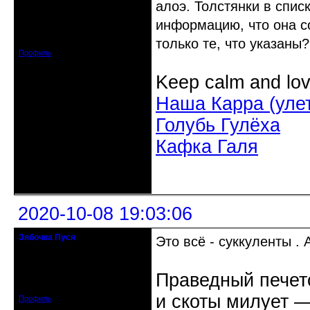
алоэ. Толстянки в спис
Откуда: Усолье - сибирское, Ирк.
информацию, что она с
обл.
Зарегистрирован: 2020-06-03
только те, что указаны?
Сообщений: 3285
Профиль
Keep calm and lov
Наша Карра (уле
Голубь Гулёха
Кафка Галя
Неактивен
2020-10-08 19:03:06
Зябочка Пуся
Это всё - суккуленты .
Старейшина клуба
Откуда: Германия, Билефельд
Праведный печетс
Зарегистрирован: 2015-01-28
Сообщений: 4311
и скоты милует ―
Профиль