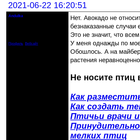
2021-06-22 16:20:51
Andulka
Нет. Авокадо не относ
Недействительный член клуба
безнаказанные случаи 
Откуда: Санкт-Петербург
Это не значит, что всем
Зарегистрирован: 2008-04-07
Сообщений: 3494
У меня однажды по мое
Профиль
Вебсайт
Обошлось. А на майберд
растения неравноценно
Не носите птиц 
Как разместит
Как создать т
Птичьи врачи 
Принудительное
мелких птиц