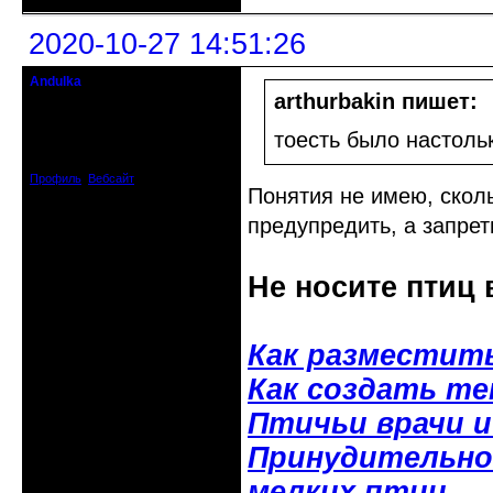
2020-10-27 14:51:26
Andulka
Недействительный член клуба
arthurbakin пишет:
Откуда: Санкт-Петербург
тоесть было настоль
Зарегистрирован: 2008-04-07
Сообщений: 3494
Профиль
Вебсайт
Понятия не имею, скол
предупредить, а запрет
Не носите птиц 
Как разместит
Как создать т
Птичьи врачи 
Принудительное
мелких птиц