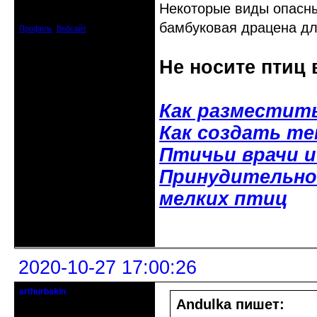
Некоторые виды опасны
Зарегистрирован: 2008-04-07
Сообщений: 3494
бамбуковая драцена дл
Профиль
Вебсайт
Не носите птиц 
Как разместит
Как создать т
Птичьи врачи 
Принудительное
мелких птиц
Неактивен
2020-10-27 17:00:26
arthurbakin
гость клуба
Andulka пишет:
Откуда: israel