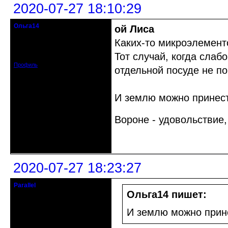
2020-07-27 18:10:29
Ольга14
ой Лиса
Действительный член клуба
Каких-то микроэлемент
Зарегистрирован: 2015-09-30
Тот случай, когда сла
Сообщений: 8465
Профиль
отдельной посуде не п
И землю можно принести
Вороне - удовольствие,
Неактивен
2020-07-27 18:23:27
Parallel
Действительный член клуба
Ольга14 пишет:
Откуда: Усолье - сибирское, Ирк.
И землю можно прине
обл.
Зарегистрирован: 2020-06-03
Сообщений: 3285