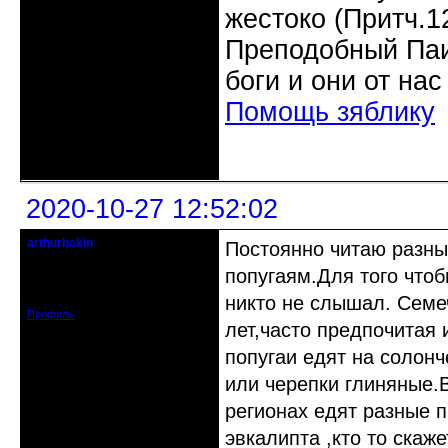
жестоко (Притч.1
Преподобный Паис
боги и они от нас
Помощь зяблику
Неактивен
2020-10-27 12:52:02
arthurbakin
Постоянно читаю разны
гость клуба
попугаям.Для того что
Откуда: israel
Зарегистрирован: 2020-10-07
Сообщений: 11
никто не слышал. Семе
Профиль
лет,часто предпочитая
попугаи едят на солонч
или черепки глиняные.
регионах едят разные 
эвкалипта ,кто то скаж