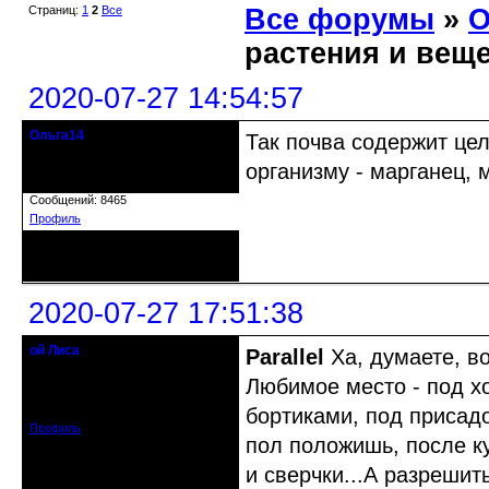
Страниц:
1
2
Все
Все форумы
»
О
растения и вещ
2020-07-27 14:54:57
Ольга14
Так почва содержит це
Действительный член клуба
организму - марганец, м
Зарегистрирован: 2015-09-30
Сообщений: 8465
Профиль
Неактивен
2020-07-27 17:51:38
ой Лиса
Parallel
Ха, думаете, во
Действительный член клуба
Любимое место - под хо
Откуда: Санкт-Петербург
Зарегистрирован: 2017-01-11
Сообщений: 1553
бортиками, под присадой
Профиль
пол положишь, после ку
и сверчки...А разрешит