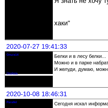
Я знать не хочу т
"Наутилус 
хаки"
Неактивен
2020-07-27 19:41:33
Ольга14
Белки и в лесу белки...
Действительный член клуба
Можно и в парке набрат
Зарегистрирован: 2015-09-30
И желуди, думаю, можн
Сообщений: 8465
Профиль
Неактивен
2020-10-08 18:46:31
Parallel
Сегодня искал информа
Действительный член клуба