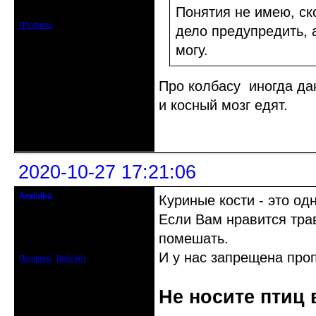
Зарегистрирован: 2020-10-07
Понятия не имею, ск
Сообщений: 11
Профиль
дело предупредить, 
могу.
Про колбасу иногда даю
и косный мозг едят.
Неактивен
2020-10-27 17:21:06
Andulka
Куриные кости - это одн
Недействительный член клуба
Если Вам нравится тра
Откуда: Санкт-Петербург
помешать.
Зарегистрирован: 2008-04-07
Сообщений: 3494
И у нас запрещена про
Профиль
Вебсайт
Не носите птиц 