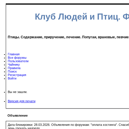
Клуб Людей и Птиц. 
Птицы. Содержание, приручение, лечение. Попугаи, врановые, певчие
Главная
Все форумы
Пользователи
Чайнику
Правила
Поиск
Регистрация
Войти
Вы не зашли.
Версия для печати
Объявление
Дата блокировки: 28.03.2026. Объявления по форумам: "оплата хостинга". Спас
день грохать надоело.