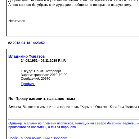
А еще хорошо бы убрать мои дурацкие сообщения о возврате в старую тему.
Неактивен
#2
2018-04-18 14:23:52
Владимир Филатов
24.08.1952 - 09.11.2019 R.I.P.
Откуда: Санкт-Петербург
Зарегистрирован: 2010-10-20
Сообщений: 20570
Профиль
Re: Прошу изменить название темы
Амиата
, Вы хотите изменить название темы "Кармен. Она же - Кара." на "Клякса 
Однажды мальчик из племени атопасков, живущих на севере Америки, вернувшись
произошли от обезьяны, а мы от воронов».
Дрейк - вОрон рожденный в зоопарке.