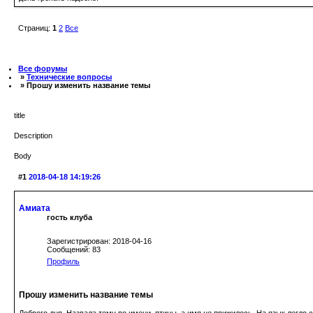
Страниц:
1
2
Все
Все форумы
»
Технические вопросы
» Прошу изменить название темы
title
Description
Body
#1
2018-04-18 14:19:26
Амиата
гость клуба
Зарегистрирован: 2018-04-16
Сообщений: 83
Профиль
Прошу изменить название темы
Доброго дня. Назвала тему по имени птицы, а имя не прижилось. На язык легло с