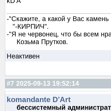
kD'A
-"Скажите, а какой у Вас камень
"-КИРПИЧ".
-"Я не червонец, что бы всем нр
Козьма Прутков.
Неактивен
#7
2025-09-13 19:52:14
komandante D'Art
бессистемный администра