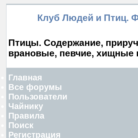
Клуб Людей и Птиц. 
Птицы. Содержание, прируче
врановые, певчие, хищные 
Главная
Все форумы
Пользователи
Чайнику
Правила
Поиск
Регистрация