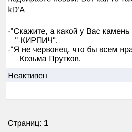
kD'A
-"Скажите, а какой у Вас камень
"-КИРПИЧ".
-"Я не червонец, что бы всем нр
Козьма Прутков.
Неактивен
Страниц:
1