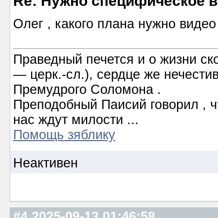
Re: Нужно специфическое в
Олег , какого плана нужно видео
Праведный печется и о жизни ско
― церк.-сл.), сердце же нечести
Премудрого Соломона .
Преподобный Паисий говорил , ч
нас ждут милости ...
Помощь зяблику
Неактивен
#4
2025-09-13 01:46:58