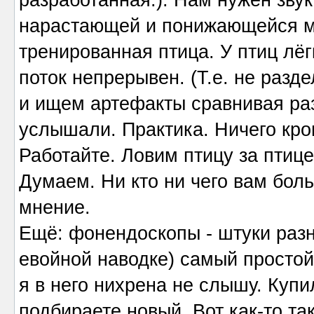
разработанная.). Нам нужен звук
нарастающей и понижающейся мо
тренированная птица. У птиц лё
поток непрерывен. (Т.е. не разде
и ищем артефакты сравнивая раз
услышали. Практика. Ничего кром
Работайте. Ловим птицу за птице
Думаем. Ни кто ни чего вам боль
мнение.
Ещё: фонендоскопы - штуки разн
евойной наводке) самый простой
я в него нихрена не слышу. Купи
подбираете новый. Вот как-то так