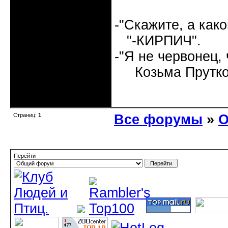
-"Скажите, а как
"-КИРПИЧ".
-"Я не червонец,
Козьма Прутко
Неактивен
Страниц:
1
Все форумы
»
О
Перейти