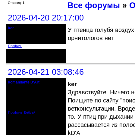
Страниц:
1
Все форумы
»
О
2026-04-20 20:17:00
ker
У птенца голубя воздух
гость клуба
орнитологов нет
Зарегистрирован: 2021-09-17
Сообщений: 10
Профиль
Неактивен
2026-04-21 03:08:46
komandante D'Art
ker
бессистемный администратор
Здравствуйте. Ничего н
Откуда: Горнонегритянская
Поищите по сайту "поис
республика.
Зарегистрирован: 2008-04-03
ветконсультации. Вроде
Сообщений: 2004
Профиль
Вебсайт
то. У птиц при дыхании
рассасывается из полос
kD'A