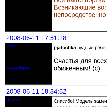
Все наши портье
Возникающие воп
непосредственно
Неактивен
2008-06-11 17:51:18
Quwet
pjatochka
чудный ребен
Почетный модератор
Откуда: Москва, САО
Счастья для всех
Зарегистрирован: 2008-04-14
Сообщений: 1043
обиженным! (c)
Профиль
Вебсайт
Неактивен
2008-06-11 18:34:52
pjatochka
Спасибо! Модель замеч
действительный член клуба
Откуда: Харьков