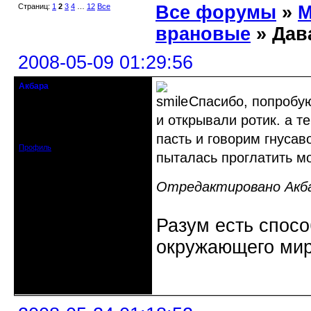
Страниц:
1
2
3
4
…
12
Все
Все форумы
»
М
врановые
» Дав
2008-05-09 01:29:56
Акбара
crowsaver
Спасибо, попробую
и открывали ротик. а т
Откуда: Москва, Зеленоград
Зарегистрирован: 2008-04-13
Сообщений: 1547
пасть и говорим гнусав
Профиль
пыталась проглатить м
Отредактировано Акбар
Разум есть спосо
окружающего мир
Неактивен