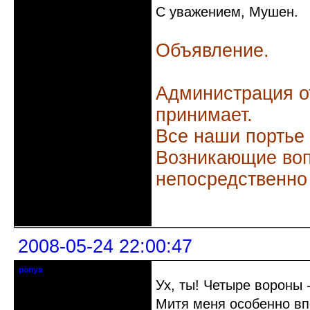
С уважением, Мушен.
Объявление.
Администрация о
принимает.
Все наши портье
Возникающие воп
непосредственно
Неактивен
2008-05-24 22:00:47
ponya
Действительный член клуба
Ух, ты! Четыре вороны 
Митя меня особенно впе
Откуда: Нижний Новгород