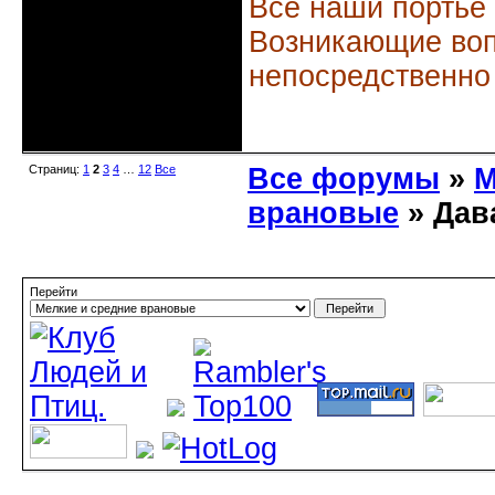
Все наши портье
Возникающие воп
непосредственно
Неактивен
Страниц:
1
2
3
4
…
12
Все
Все форумы
»
М
врановые
» Дав
Перейти