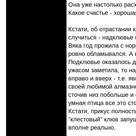
Она уже настолько расх
Какое счастье - хороша
Кстати, об отрастании 
случиться - надклювье 
Вяка год прожила с но
ровно обламывался. А 
Подклювье оказалось дл
ужасом заметила, то на
вправо и вверх - т.е. я
своей любимой алмазно
сточив низ побольше и
умная птица все это ст
Кстати, прикус полност
"клестовый" клюв запущ
вполне реально.