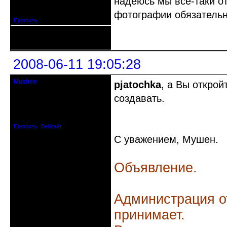
надеюсь мы все-таки о
Зарегистрирован: 2008-05-28
Сообщений: 127
фотографии обязательн
Профиль
Неактивен
2008-06-11 19:05:28
Mushen
pjatochka
, а Вы открой
клинический администратор
создавать.
Откуда: Черногория
Зарегистрирован: 2008-04-07
Сообщений: 8719
Профиль
Вебсайт
С уважением, Мушен.
Объявление.
Администрация о
принимает.