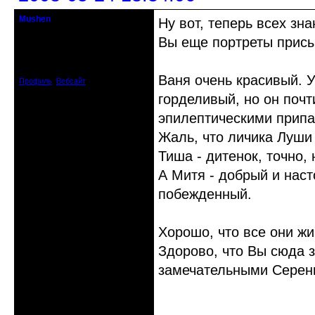
Mushen
Ну вот, теперь всех зна
клинический администратор
Вы еще портреты присы
Откуда: Черногория
Зарегистрирован: 2008-04-07
Сообщений: 8719
Ваня очень красивый. У
Профиль
Вебсайт
горделивый, но он почт
эпилептическими припа
Жаль, что личика Луши
Тиша - дитенок, точно, 
А Митя - добрый и нас
побежденный.
Хорошо, что все они ж
Здорово, что Вы сюда 
замечательными Серен