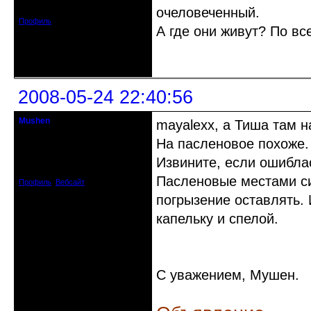
Зарегистрирован: 2008-04-03
Сообщений: 597
очеловеченный.
Профиль
А где они живут? По вс
Неактивен
2008-05-24 22:40:56
Mushen
mayalexx, а Тиша там н
клинический администратор
На пасленовое похоже.
Откуда: Черногория
Извините, если ошибла
Зарегистрирован: 2008-04-07
Сообщений: 8719
Пасленовые местами си
Профиль
Вебсайт
погрызение оставлять.
капельку и спелой.
С уважением, Мушен.