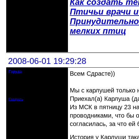
Как создать т
Птичьи врачи 
Принудительное
мелких птиц
Неактивен
2008-06-01 19:29:28
Гаруда
Всем Сдрасте))
Почетный модератор
Откуда: Tambov
Мы с карлушей только 
Зарегистрирован: 2008-05-30
Сообщений: 373
Приехал(а) Карлуша (д
Профиль
Из МСК в пятницу 23 на
проводниками, что бы о
согласилась, за что ей
История у Карлуши така