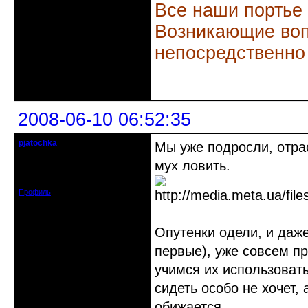
Все наши портье
Возникающие воп
непосредственно
Неактивен
2008-06-10 06:52:35
pjatochka
Мы уже подросли, отра
действительный член клуба
мух ловить.
Откуда: Харьков
Зарегистрирован: 2008-05-28
Сообщений: 127
Профиль
Опутенки одели, и даж
первые), уже совсем п
учимся их использовать
сидеть особо не хочет, 
обижается.