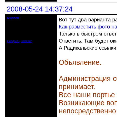
2008-05-24 14:37:24
Mushen
Вот тут два варианта 
клинический администратор
Как разместить фото н
Откуда: Черногория
Только в быстром отве
Зарегистрирован: 2008-04-07
Сообщений: 8719
Ответить. Там будет ок
Профиль
Вебсайт
А Радикальские ссылки 
Объявление.
Администрация о
принимает.
Все наши портье
Возникающие воп
непосредственно