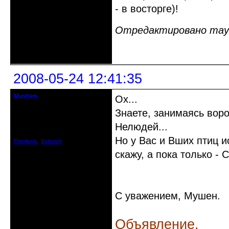
- в восторге)!
Отредактировано mayal
Неактивен
2008-05-24 12:41:35
Mushen
Ох...
клинический администратор
Знаете, занимаясь вор
Откуда: Черногория
Нелюдей...
Зарегистрирован: 2008-04-07
Сообщений: 8719
Но у Вас и Вших птиц и
Профиль
Вебсайт
скажу, а пока только -
С уважением, Мушен.
Объявление.