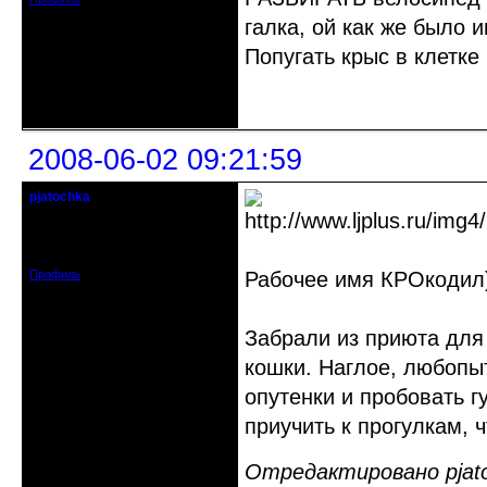
галка, ой как же было и
Попугать крыс в клетке
Неактивен
2008-06-02 09:21:59
pjatochka
действительный член клуба
Откуда: Харьков
Зарегистрирован: 2008-05-28
Сообщений: 127
Профиль
Рабочее имя КРОкодил
Забрали из приюта для
кошки. Наглое, любопы
опутенки и пробовать г
приучить к прогулкам, 
Отредактировано pjatoc