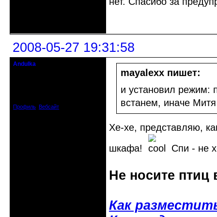
нет. Спасибо за предуп
Неактивен
2008-05-27 19:31:58
Andulka
Недействительный член клуба
mayalexx пишет:
Откуда: Санкт-Петербург
и установил режим: 
Зарегистрирован: 2008-04-07
Сообщений: 3494
встанем, иначе Митя
Профиль
Вебсайт
Хе-хе, представляю, ка
шкафа!
Спи - не х
Не носите птиц 
Как разместит