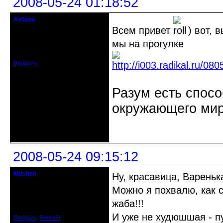
2008-05-24 01:18:52
Акбара
crowsaver
Всем привет
) вот,
мы на прогулке
Откуда: Москва, Зеленоград
Зарегистрирован: 2008-04-13
Сообщений: 1547
Профиль
Разум есть спосо
окружающего мир
Неактивен
2008-05-24 09:15:12
Mushen
Ну, красавица, Вареньк
клинический администратор
Можно я похвалю, как 
Откуда: Черногория
жаба!!!
Зарегистрирован: 2008-04-07
Сообщений: 8719
И уже не худюшшая - пу
Профиль
Вебсайт