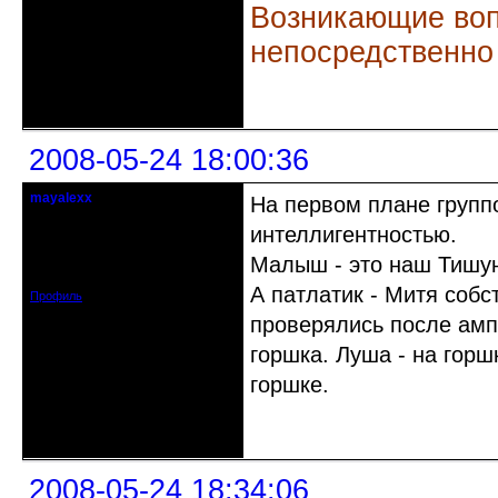
Возникающие воп
непосредственно
Неактивен
2008-05-24 18:00:36
mayalexx
На первом плане группо
Почетный модератор
интеллигентностью.
Откуда: Киев
Малыш - это наш Тишу
Зарегистрирован: 2008-05-24
Сообщений: 1484
А патлатик - Митя собс
Профиль
проверялись после амп
горшка. Луша - на горш
горшке.
Неактивен
2008-05-24 18:34:06