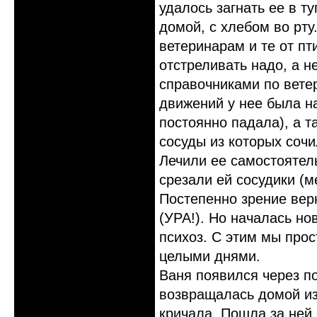
удалось загнать ее в т
домой, с хлебом во рту
ветеринарам и те от пт
отстреливать надо, а 
справочниками по вете
движений у нее была на
постоянно падала), а т
сосуды из которых сочи
Лечили ее самостоятель
срезали ей сосудики (
Постепенно зрение вер
(УРА!). Но началась но
психоз. С этим мы прос
целыми днями.
Ваня появился через по
возвращалась домой из
кричала. Пошла за ней 