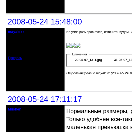
Неактивен
2008-05-24 15:48:00
mayalexx
Не учла размеров фото, извините, будем н
Почетный модератор
Откуда: Киев
Зарегистрирован: 2008-05-24
Сообщений: 1484
Вложения
Профиль
29-05-07_1311.jpg
31-03-07_12
Отредактировано mayalexx (2008-05-24 16
Неактивен
2008-05-24 17:11:17
Mushen
Нормальные размеры, р
клинический администратор
Только удобнее все-так
Откуда: Черногория
маленькая превьюшка в 
Зарегистрирован: 2008-04-07
Сообщений: 8719