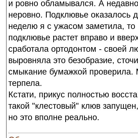
и ровно обламывался. А недавн
неровно. Подклювье оказалось дл
неделю я с ужасом заметила, то 
подклювье растет вправо и вверх 
сработала ортодонтом - своей л
выровняла это безобразие, сточ
смыкание бумажкой проверила. М
терпела.
Кстати, прикус полностью восст
такой "клестовый" клюв запущен,
но это вполне реально.