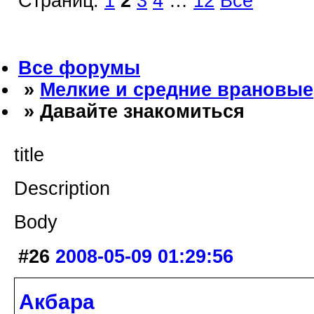
Страниц:
1
2
3
4
…
12
Все
Все форумы
»
Мелкие и средние врановые
» Давайте знакомиться
title
Description
Body
#26
2008-05-09 01:29:56
Акбара