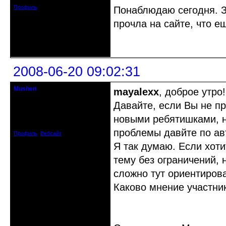
Профиль
Понаблюдаю сегодня. З
прочла на сайте, что е
Неактивен
2008-06-20 09:02:31
Mushen
mayalexx
, доброе утро!
клинический администратор
Давайте, если Вы не пр
Откуда: Черногория
новыми ребятишками, н
Зарегистрирован: 2008-04-07
Сообщений: 8719
проблемы давйте по ав
Профиль
Вебсайт
Я так думаю. Если хот
тему без ограничений,
сложно тут ориентирова
Каково мнение участни