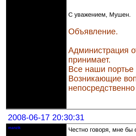
С уважением, Мушен.
Объявление.
Администрация о
принимает.
Все наши портье
Возникающие воп
непосредственно
Неактивен
2008-06-17 20:30:31
manzik
Честно говоря, мне бы 
кандидат в члены клуба