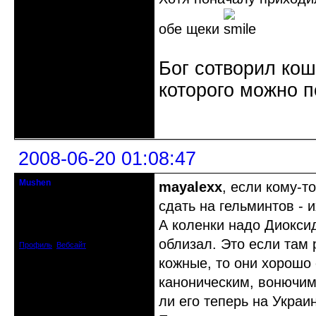
обе щеки
Бог сотворил кош
которого можно п
Неактивен
2008-06-20 01:08:47
Mushen
mayalexx
, если кому-т
клинический администратор
сдать на гельминтов - 
Откуда: Черногория
А коленки надо Диоксид
Зарегистрирован: 2008-04-07
Сообщений: 8719
облизал. Это если там
Профиль
Вебсайт
кожные, то они хорошо
каноническим, вонючим
ли его теперь на Украи