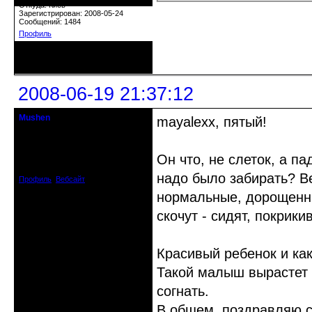
Откуда: Киев
Зарегистрирован: 2008-05-24
Сообщений: 1484
Профиль
Неактивен
2008-06-19 21:37:12
Mushen
mayalexx, пятый!
клинический администратор
Откуда: Черногория
Он что, не слеток, а п
Зарегистрирован: 2008-04-07
Сообщений: 8719
надо было забирать? В
Профиль
Вебсайт
нормальные, дорощенные
скочут - сидят, покрики
Красивый ребенок и ка
Такой малыш вырастет 
согнать.
В общем, поздравляю 