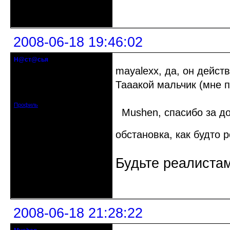
Неактивен
2008-06-18 19:46:02
Н@ст@сья
гость клуба
mayalexx, да, он дейст
Тааакой мальчик (мне п
Откуда: Самара
Зарегистрирован: 2008-06-16
Сообщений: 6
Профиль
Mushen, спасибо за до
обстановка, как будто 
Будьте реалистам
Неактивен
2008-06-18 21:28:22