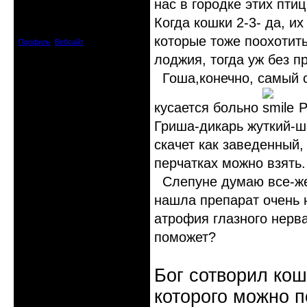
нас в городке этих птиц
Откуда: Рига, Латвия
Когда кошки 2-3- да, их
Зарегистрирован: 2008-06-16
Сообщений: 195
которые тоже поохотить
Профиль
Вебсайт
лоджия, тогда уж без п
Гоша,конечно, самый с
кусается больно
Ра
Гриша-дикарь жуткий-ш
скачет как заведенный,
перчатках можно взять.
Слепуне думаю все-же
нашла препарат очень 
атрофия глазного нерва
поможет?
Бог сотворил кош
которого можно п