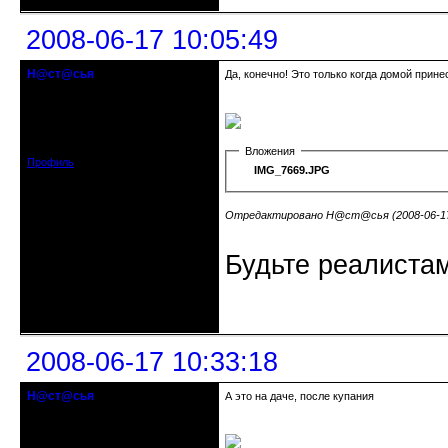
2008-06-17 10:05:49
Н@ст@сья
Да, конечно! Это только когда домой прин
гость клуба
Откуда: Самара
Зарегистрирован: 2008-06-16
Сообщений: 6
Вложения
Профиль
IMG_7669.JPG
Отредактировано Н@ст@сья (2008-06-17 
Будьте реалистам
Неактивен
2008-06-17 10:33:18
Н@ст@сья
А это на даче, после купания
гость клуба
Откуда: Самара