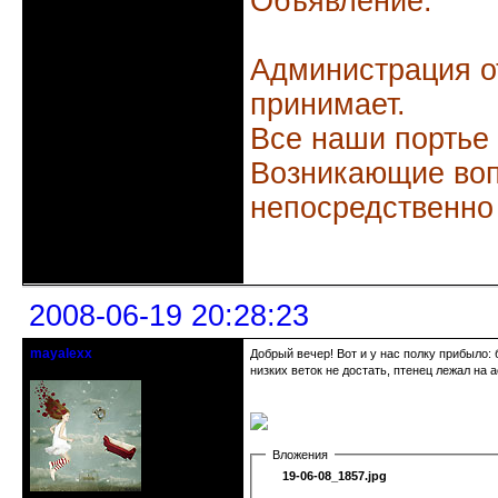
Объявление.
Администрация о
принимает.
Все наши портье
Возникающие воп
непосредственно
Неактивен
2008-06-19 20:28:23
mayalexx
Добрый вечер! Вот и у нас полку прибыло: 
Почетный модератор
низких веток не достать, птенец лежал на 
Вложения
19-06-08_1857.jpg