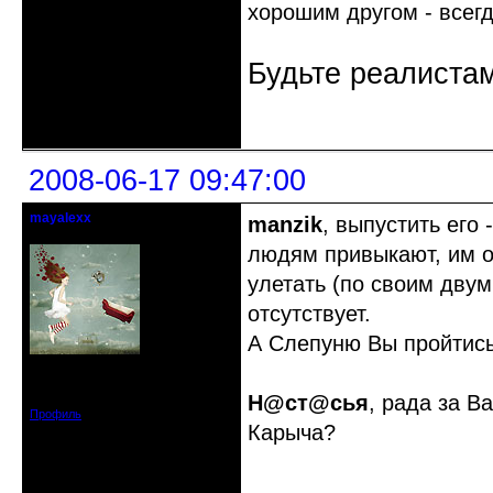
хорошим другом - всегд
Будьте реалистам
Неактивен
2008-06-17 09:47:00
mayalexx
manzik
, выпустить его 
Почетный модератор
людям привыкают, им о
улетать (по своим двум
отсутствует.
А Слепуню Вы пройтись
Откуда: Киев
Зарегистрирован: 2008-05-24
Сообщений: 1484
Н@ст@сья
, рада за В
Профиль
Карыча?
Неактивен