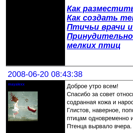
Как разместит
Как создать т
Птичьи врачи 
Принудительное
мелких птиц
Неактивен
2008-06-20 08:43:38
mayalexx
Доброе утро всем!
Почетный модератор
Спасибо за совет относ
содранная кожа и нарос
Глистов, наверное, попо
птицам одновременно и
Птенца вырвало вчера. 
Откуда: Киев
Зарегистрирован: 2008-05-24
Сообщений: 1484