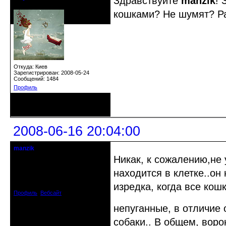
Здравствуйте
manzik
! 
Почетный модератор
кошками? Не шумят? Ра
Откуда: Киев
Зарегистрирован: 2008-05-24
Сообщений: 1484
Профиль
Неактивен
2008-06-16 20:04:00
manzik
кандидат в члены клуба
Никак, к сожалению,не 
находится в клетке..он
Откуда: Рига, Латвия
Зарегистрирован: 2008-06-16
Сообщений: 195
изредка, когда все кош
Профиль
Вебсайт
непуганные, в отличие
собаки.. В общем, воро