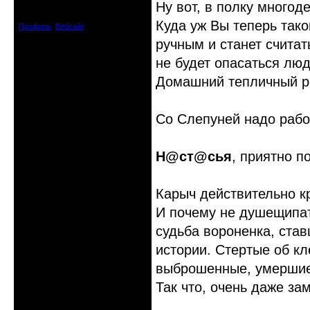
Ну вот, в полку многод
Зарегистрирован: 2008-04-07
Сообщений: 8719
Куда уж Вы теперь тако
Профиль
Вебсайт
ручным и станет считат
не будет опасаться люд
Домашний тепличный ре
Со Слепуней надо работ
Н@ст@сья
, приятно п
Карыч действительно к
И почему не душещипат
судьба вороненка, став
истории. Стертые об кл
выброшенные, умершие 
Так что, очень даже за