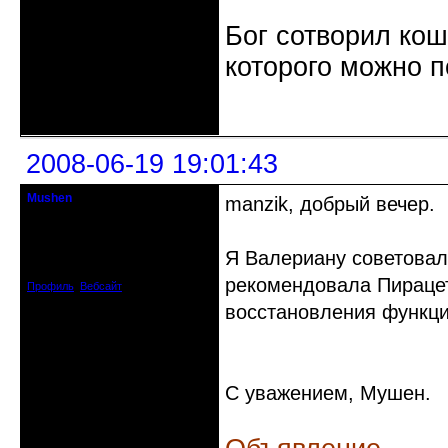
Бог сотворил кош
которого можно п
Неактивен
2008-06-19 19:01:43
Mushen
manzik, добрый вечер.
клинический администратор
Откуда: Черногория
Я Валериану советовала
Зарегистрирован: 2008-04-07
Сообщений: 8719
рекомендовала Пираце
Профиль
Вебсайт
восстановления функци
С уважением, Мушен.