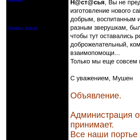
Mushen
Н@ст@сья
, Вы не пре
клинический администратор
изготовление нового са
Откуда: Черногория
добрым, воспитанным 
Зарегистрирован: 2008-04-07
Сообщений: 8719
разным зверушкам, был
Профиль
Вебсайт
чтобы тут оставались 
доброжелательный, ком
взаимопомощи...
Только мы еще совсем м
С уважением, Мушен
Объявление.
Администрация о
принимает.
Все наши портье