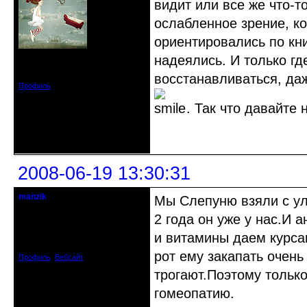
видит или все же что-т
ослабленное зрение, ко
ориентировались по кни
надеялись. И только где
Откуда: Киев
Зарегистрирован: 2008-05-24
Сообщений: 1484
восстанавливаться, да
Профиль
. Так что давайте н
Неактивен
2008-06-19 13:30:31
manzik
Мы Слепуню взяли с ул
кандидат в члены клуба
2 года он уже у нас.И 
Откуда: Рига, Латвия
и витамины даем курса
Зарегистрирован: 2008-06-16
Сообщений: 195
рот ему закапать очень
Профиль
Вебсайт
трогают.Поэтому только
гомеопатию.