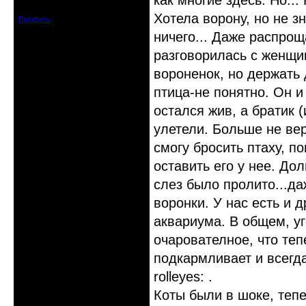
как многие здесь. Но..
Сообщений: 6
Хотела ворону, но не зн
Профиль
ничего... Даже распро
разговорилась с женщин
вороненок, но держать 
птица-не понятно. Он и
остался жив, а братик 
улетели. Больше не вер
смогу бросить птаху, п
оставить его у нее. До
слез было пролито...д
воронки. У нас есть и 
аквариума. В общем, уг
очарователное, что теп
подкармливает и всегда
rolleyes: .
Коты были в шоке, тепе