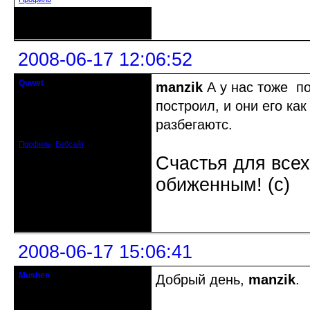
Неактивен
2008-06-17 12:06:52
Quwet
manzik
А у нас тоже по
Почетный модератор
построил, и они его ка
Откуда: Москва, САО
разбегаютс.
Зарегистрирован: 2008-04-14
Сообщений: 1043
Профиль
Вебсайт
Счастья для всех
обиженным! (c)
Неактивен
2008-06-17 15:06:41
Mushen
Добрый день,
manzik
.
клинический администратор
Откуда: Черногория