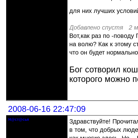
для них лучших условий
Добавлено спустя 2 м
Вот,как раз по -поводу
на волю? Как к этому с
что он будет нормально
Бог сотворил кош
которого можно п
Неактивен
2008-06-16 22:47:09
Н@ст@сья
Здравствуйте! Прочитал
гость клуба
в том, что добрых люд
Откуда: Самара
Зарегистрирован: 2008-06-16