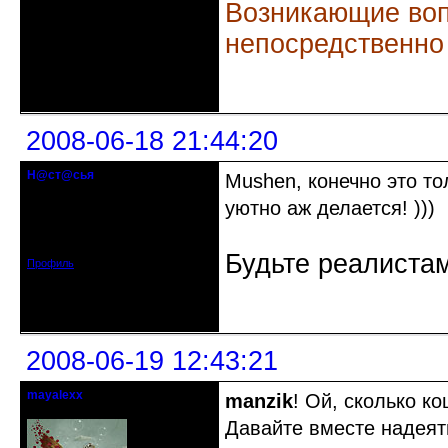
Возникающие воп
непосредственно
Неактивен
2008-06-18 21:44:20
Н@ст@сья
Mushen, конечно это то
гость клуба
уютно аж делается! )))
Откуда: Самара
Зарегистрирован: 2008-06-16
Сообщений: 6
Будьте реалистам
Профиль
Неактивен
2008-06-19 12:43:21
mayalexx
manzik
! Ой, сколько ко
Почетный модератор
Давайте вместе надеят