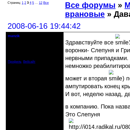
Страниц:
1
2
3
4
5
…
12
Все
Все форумы
»
М
врановые
» Дав
2008-06-16 19:44:42
manzik
кандидат в члены клуба
Здравствуйте все
воронки- Слепуня и Гри
Откуда: Рига, Латвия
Зарегистрирован: 2008-06-16
Сообщений: 195
нервными припадками. 
Профиль
Вебсайт
немножко реабилитирова
может и вторая
) 
ампутировать конец кр
И вот, неделю назад, д
в компанию. Пока наз
Это Слепуня