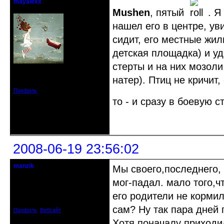
mayalexx
Почетный модератор
Mushen
, пятый
. Я
нашел его в центре, ув
сидит, его местные жи
детская площадка) и уд
стерты и на них мозоли
Откуда: Киев
Зарегистрирован: 2008-05-24
натер). Птиц не кричит,
Сообщений: 1484
Профиль
то - и сразу в боевую 
Неактивен
2008-06-19 23:56:02
manzik
Мы своего,последнего, 
кандидат в члены клуба
мог-падал. мало того,ч
Откуда: Рига, Латвия
его родители не кормил
Зарегистрирован: 2008-06-16
Сообщений: 195
сам? Ну так пара дней
Профиль
Вебсайт
Хотя поначалу приходил