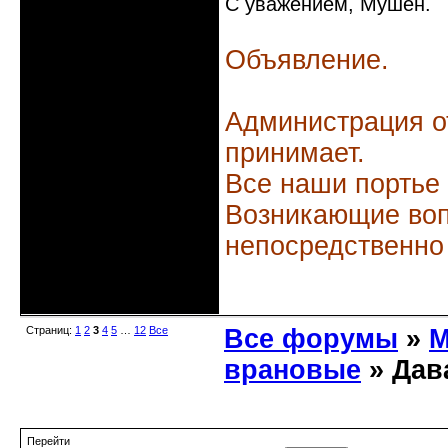
С уважением, Мушен.
Объявление.
Администрация о
принимает.
Все наши портье
Возникающие воп
непосредственно
Неактивен
Страниц:
1
2
3
4
5
…
12
Все
Все форумы
»
М
врановые
» Дав
Перейти