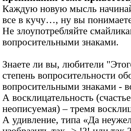
Каждую новую мысль начинайт
все в кучу…, ну вы понимае
Не злоупотребляйте смайлика
вопросительными знаками.
Знаете ли вы, любители "Этог
степень вопросительности обо
вопросительными знаками - во
А восклицательность (счастье
неописуемая) – тремя восклица
А удивление, типа «Да неуже
изобразить так -> !?! или так ?